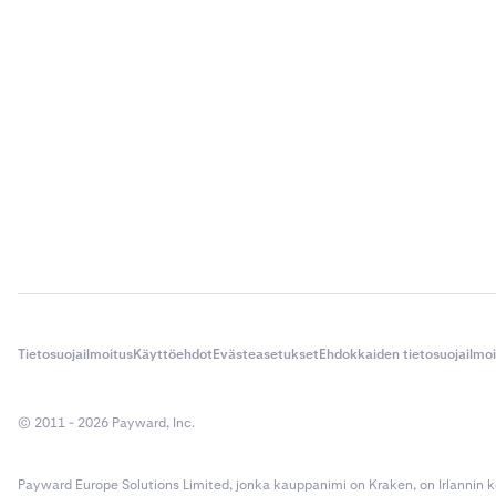
Tietosuojailmoitus
Käyttöehdot
Evästeasetukset
Ehdokkaiden tietosuojailmo
© 2011 - 2026 Payward, Inc.
Payward Europe Solutions Limited, jonka kauppanimi on Kraken, on Irlannin