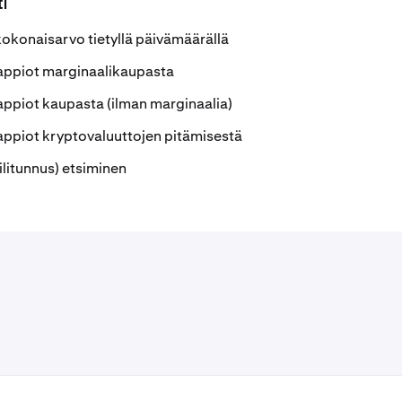
ti
kokonaisarvo tietyllä päivämäärällä
tappiot marginaalikaupasta
appiot kaupasta (ilman marginaalia)
appiot kryptovaluuttojen pitämisestä
tilitunnus) etsiminen