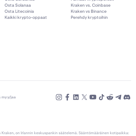
Osta Solanaa
Kraken vs. Coinbase
Osta Litecoinia
Kraken vs Binance
Kaikki krypto-oppaat
Perehdy kryptoihin
ä myy/jaa
n Kraken, on Irlannin keskuspankin säätelemä. Sääntömääräinen kotipaikka: