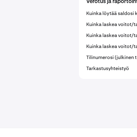
Verotus ja raportoin
Kuinka löytää saldosi 
Kuinka laskea voitot/
Kuinka laskea voitot/t
Kuinka laskea voitot/t
Tilinumerosi (julkinen 
Tarkastusyhteistyö