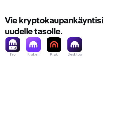
Vie kryptokaupankäyntisi
uudelle tasolle.
Pro
Kraken
Krak
Desktop