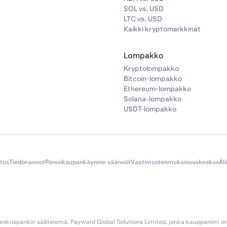
SOL vs. USD
LTC vs. USD
Kaikki kryptomarkkinat
Lompakko
Kryptolompakko
Bitcoin-lompakko
Ethereum-lompakko
Solana-lompakko
USDT-lompakko
itus
Tiedonannot
Pörssikaupankäynnin säännöt
Vaatimustenmukaisuuskeskus
Äl
 keskuspankin säätelemä. Payward Global Solutions Limited, jonka kauppanimi o