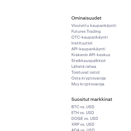
Ominaisuudet
Vivutettu kaupankäynti
Futures Trading
OTC-kaupankäynti
Instituutiot
API-kaupankäynti
Krakenin API-keskus
Steikkauspalkkiot
Lähetä rahaa
Toistuvat ostot
Osta kryptovaroja
Myy kryptovaroja
Suositut markkinat
BTC vs. USD
ETH vs. USD
DOGE vs. USD
XRP vs. USD
ADA vs. USD