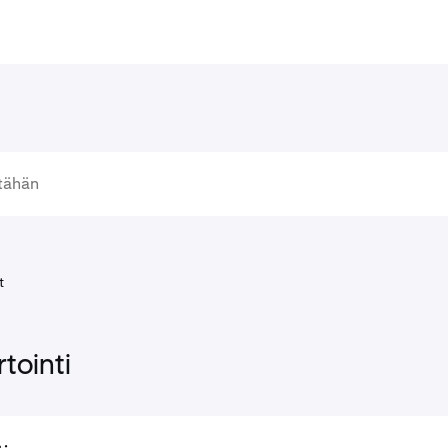
t
tointi