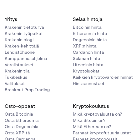
Yritys
Selaa hintoja
Krakenin tietoturva
Bitcoinin hinta
Krakenin työpaikat
Ethereumin hinta
Krakenin blogi
Dogecoinin hinta
Kraken-kehittäjä
XRP:n hinta
Lehdistöhuone
Cardanon hinta
Kumppanuusohjelma
Solanan hinta
Varalistaukset
Litecoinin hinta
Krakenin tila
Kryptoluokat
Tukikeskus
Kaikkien kryptovarojen hinnat
Valitukset
Hintaennusteet
Breakout Prop Trading
Osto-oppaat
Kryptokoulutus
Osta Bitcoinia
Mikä kryptovaluutta on?
Osta Ethereumia
Mikä Bitcoin on?
Osta Dogecoinia
Mikä Ethereum on?
Osta XRP:tä
Parhaat kryptofutuurialustat
Osta Cardanoa
Parhaat kryptopörssit