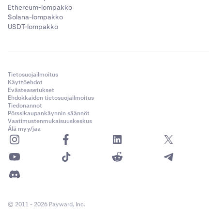
Ethereum-lompakko
Solana-lompakko
USDT-lompakko
Tietosuojailmoitus
Käyttöehdot
Evästeasetukset
Ehdokkaiden tietosuojailmoitus
Tiedonannot
Pörssikaupankäynnin säännöt
Vaatimustenmukaisuuskeskus
Älä myy/jaa
© 2011 - 2026 Payward, Inc.