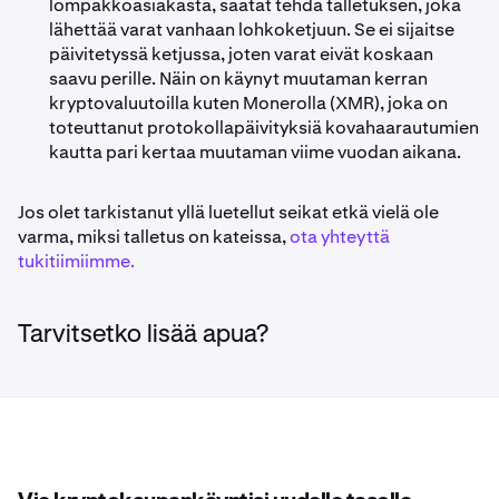
lompakkoasiakasta, saatat tehdä talletuksen, joka
lähettää varat vanhaan lohkoketjuun. Se ei sijaitse
päivitetyssä ketjussa, joten varat eivät koskaan
saavu perille. Näin on käynyt muutaman kerran
kryptovaluutoilla kuten Monerolla (XMR), joka on
toteuttanut protokollapäivityksiä kovahaarautumien
kautta pari kertaa muutaman viime vuodan aikana.
Jos olet tarkistanut yllä luetellut seikat etkä vielä ole
varma, miksi talletus on kateissa,
ota yhteyttä
tukitiimiimme.
Tarvitsetko lisää apua?