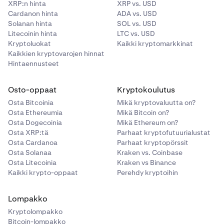
XRP:n hinta
XRP vs. USD
Cardanon hinta
ADA vs. USD
Solanan hinta
SOL vs. USD
Litecoinin hinta
LTC vs. USD
Kryptoluokat
Kaikki kryptomarkkinat
Kaikkien kryptovarojen hinnat
Hintaennusteet
Osto-oppaat
Kryptokoulutus
Osta Bitcoinia
Mikä kryptovaluutta on?
Osta Ethereumia
Mikä Bitcoin on?
Osta Dogecoinia
Mikä Ethereum on?
Osta XRP:tä
Parhaat kryptofutuurialustat
Osta Cardanoa
Parhaat kryptopörssit
Osta Solanaa
Kraken vs. Coinbase
Osta Litecoinia
Kraken vs Binance
Kaikki krypto-oppaat
Perehdy kryptoihin
Lompakko
Kryptolompakko
Bitcoin-lompakko