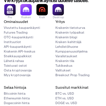
Vie kryptokaupankäyntisi uudelle tasolle.
Pro
Kraken
Krak
Desktop
Ominaisuudet
Yritys
Vivutettu kaupankäynti
Krakenin tietoturva
Futures Trading
Krakenin työpaikat
OTC-kaupankäynti
Krakenin blogi
Instituutiot
Kraken-kehittäjä
API-kaupankäynti
Lehdistöhuone
Krakenin API-keskus
Kumppanuusohjelma
Steikkauspalkkiot
Varalistaukset
Lähetä rahaa
Krakenin tila
Toistuvat ostot
Tukikeskus
Osta kryptovaroja
Valitukset
Myy kryptovaroja
Breakout Prop Trading
Selaa hintoja
Suositut markkinat
Bitcoinin hinta
BTC vs. USD
Ethereumin hinta
ETH vs. USD
Dogecoinin hinta
DOGE vs. USD