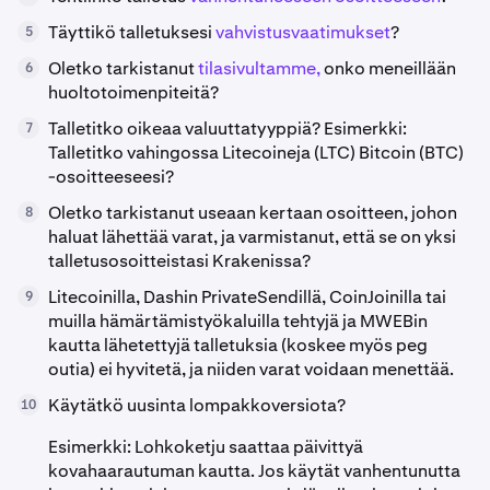
Täyttikö talletuksesi
vahvistusvaatimukset
?
5
Oletko tarkistanut
tilasivultamme,
onko meneillään
6
huoltotoimenpiteitä?
Talletitko oikeaa valuuttatyyppiä? Esimerkki:
7
Talletitko vahingossa Litecoineja (LTC) Bitcoin (BTC)
-osoitteeseesi?
Oletko tarkistanut useaan kertaan osoitteen, johon
8
haluat lähettää varat, ja varmistanut, että se on yksi
talletusosoitteistasi Krakenissa?
Litecoinilla, Dashin PrivateSendillä, CoinJoinilla tai
9
muilla hämärtämistyökaluilla tehtyjä ja MWEBin
kautta lähetettyjä talletuksia (koskee myös peg
outia) ei hyvitetä, ja niiden varat voidaan menettää.
Käytätkö uusinta lompakkoversiota?
10
Esimerkki: Lohkoketju saattaa päivittyä
kovahaarautuman kautta. Jos käytät vanhentunutta