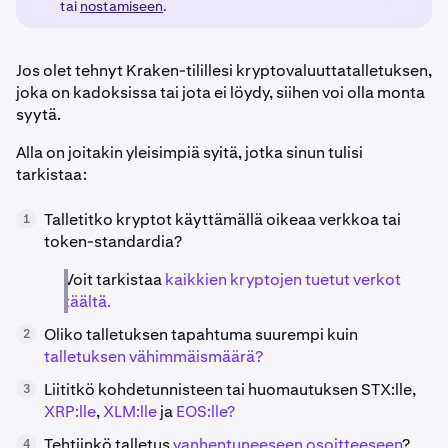
tai
nostamiseen
.
Jos olet tehnyt Kraken-tilillesi kryptovaluuttatalletuksen,
joka on kadoksissa tai jota ei löydy, siihen voi olla monta
syytä.
Alla on joitakin yleisimpiä syitä, jotka sinun tulisi
tarkistaa:
Talletitko kryptot käyttämällä oikeaa verkkoa tai
1
token-standardia?
Voit tarkistaa
kaikkien kryptojen tuetut verkot
täältä.
Oliko talletuksen tapahtuma suurempi kuin
2
talletuksen vähimmäismäärä?
Liititkö kohdetunnisteen tai huomautuksen STX:lle,
3
XRP:lle
,
XLM:lle
ja
EOS:lle?
Tehtiinkö talletus
vanhentuneeseen osoitteeseen
?
4