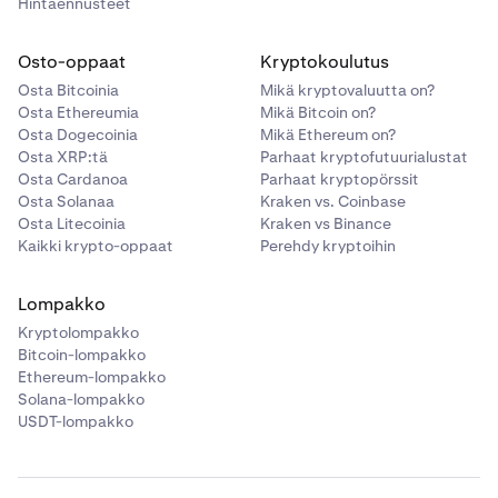
Hintaennusteet
Osto-oppaat
Kryptokoulutus
Osta Bitcoinia
Mikä kryptovaluutta on?
Osta Ethereumia
Mikä Bitcoin on?
Osta Dogecoinia
Mikä Ethereum on?
Osta XRP:tä
Parhaat kryptofutuurialustat
Osta Cardanoa
Parhaat kryptopörssit
Osta Solanaa
Kraken vs. Coinbase
Osta Litecoinia
Kraken vs Binance
Kaikki krypto-oppaat
Perehdy kryptoihin
Lompakko
Kryptolompakko
Bitcoin-lompakko
Ethereum-lompakko
Solana-lompakko
USDT-lompakko