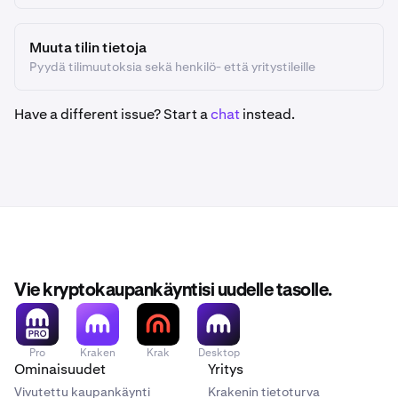
Muuta tilin tietoja
Pyydä tilimuutoksia sekä henkilö- että yritystileille
Have a different issue? Start a
chat
instead.
Vie kryptokaupankäyntisi uudelle tasolle.
Pro
Kraken
Krak
Desktop
Ominaisuudet
Yritys
Vivutettu kaupankäynti
Krakenin tietoturva