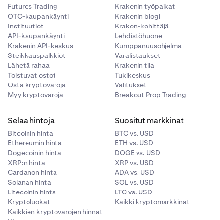
Futures Trading
Krakenin työpaikat
OTC-kaupankäynti
Krakenin blogi
Instituutiot
Kraken-kehittäjä
API-kaupankäynti
Lehdistöhuone
Krakenin API-keskus
Kumppanuusohjelma
Steikkauspalkkiot
Varalistaukset
Lähetä rahaa
Krakenin tila
Toistuvat ostot
Tukikeskus
Osta kryptovaroja
Valitukset
Myy kryptovaroja
Breakout Prop Trading
Selaa hintoja
Suositut markkinat
Bitcoinin hinta
BTC vs. USD
Ethereumin hinta
ETH vs. USD
Dogecoinin hinta
DOGE vs. USD
XRP:n hinta
XRP vs. USD
Cardanon hinta
ADA vs. USD
Solanan hinta
SOL vs. USD
Litecoinin hinta
LTC vs. USD
Kryptoluokat
Kaikki kryptomarkkinat
Kaikkien kryptovarojen hinnat