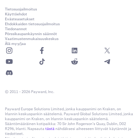
Tietosuojailmoitus
Käyttöehdot
Evästeasetukset
Ehdokkaiden tietosuojailmoitus
Tiedonannot
Pörssikaupankäynnin säännöt
Vaatimustenmukaisuuskeskus
Älä myy/jaa
© 2011 - 2026 Payward, Inc.
Payward Europe Solutions Limited, jonka kauppanimi on Kraken, on
Irlannin keskuspankin säätelemä. Payward Global Solutions Limited, jonka
kauppanimi on Kraken, on Irlannin keskuspankin säätelemä.
Sääntömääräinen kotipaikka: 70 Sir John Rogerson’s Quay, Dublin, D02
R296, Irlanti. Napsauta
tästä
nähdäksesi aiheeseen liittyvät käytännöt ja
tiedotteet.