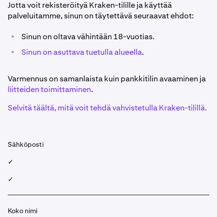
Jotta voit rekisteröityä Kraken-tilille ja käyttää
palveluitamme, sinun on täytettävä seuraavat ehdot:
•
Sinun on oltava vähintään 18-vuotias.
•
Sinun on asuttava tuetulla alueella
.
Varmennus on samanlaista kuin pankkitilin avaaminen ja
liitteiden toimittaminen
.
Selvitä täältä, mitä voit tehdä vahvistetulla Kraken-tilillä.
Sähköposti
✓
✓
Koko nimi