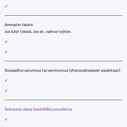
✓
Ammatin tiedot
Jos käyt töissä. Jos et, valitse työtön.
✓
✓
Sosiaaliturvatunnus tai verotunnus (yhdysvaltalaiset asiakkaat)
✓
✓
Voimassa oleva henkilöllisyystodistus
✓