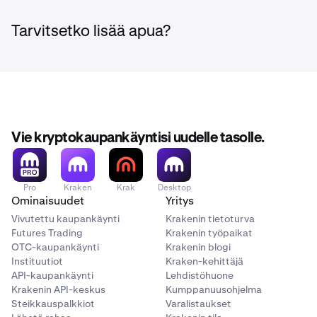
Tarvitsetko lisää apua?
Vie kryptokaupankäyntisi uudelle tasolle.
Pro
Kraken
Krak
Desktop
Ominaisuudet
Yritys
Vivutettu kaupankäynti
Krakenin tietoturva
Futures Trading
Krakenin työpaikat
OTC-kaupankäynti
Krakenin blogi
Instituutiot
Kraken-kehittäjä
API-kaupankäynti
Lehdistöhuone
Krakenin API-keskus
Kumppanuusohjelma
Steikkauspalkkiot
Varalistaukset