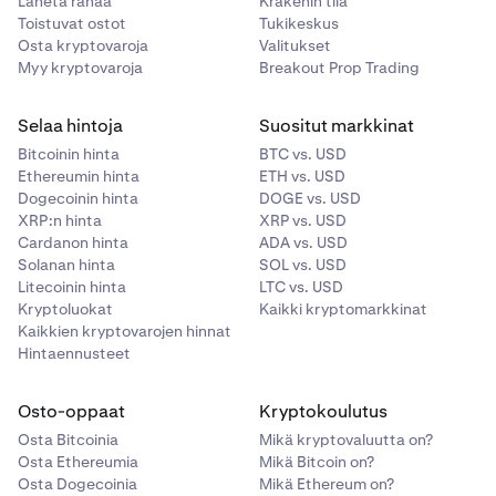
Lähetä rahaa
Krakenin tila
Toistuvat ostot
Tukikeskus
Osta kryptovaroja
Valitukset
Myy kryptovaroja
Breakout Prop Trading
Selaa hintoja
Suositut markkinat
Bitcoinin hinta
BTC vs. USD
Ethereumin hinta
ETH vs. USD
Dogecoinin hinta
DOGE vs. USD
XRP:n hinta
XRP vs. USD
Cardanon hinta
ADA vs. USD
Solanan hinta
SOL vs. USD
Litecoinin hinta
LTC vs. USD
Kryptoluokat
Kaikki kryptomarkkinat
Kaikkien kryptovarojen hinnat
Hintaennusteet
Osto-oppaat
Kryptokoulutus
Osta Bitcoinia
Mikä kryptovaluutta on?
Osta Ethereumia
Mikä Bitcoin on?
Osta Dogecoinia
Mikä Ethereum on?