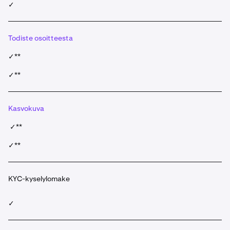
✓
Todiste osoitteesta
✓**
✓**
Kasvokuva
✓**
✓**
KYC-kyselylomake
✓