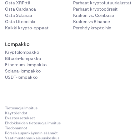
Osta XRP:tä
Parhaat kryptofutuurialustat
Osta Cardanoa
Parhaat kryptopörssit
Osta Solanaa
Kraken vs. Coinbase
Osta Litecoinia
Kraken vs Binance
Kaikki krypto-oppaat
Perehdy kryptoihin
Lompakko
Kryptolompakko
Bitcoin-lompakko
Ethereum-lompakko
Solana-lompakko
USDT-lompakko
Tietosuojailmoitus
Käyttöehdot
Evästeasetukset
Ehdokkaiden tietosuojailmoitus
Tiedonannot
Pörssikaupankäynnin säännöt
Vaatimustenmukaisuuskeskus