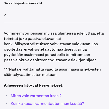
Sisäänkirjautuminen 2FA
✓
Voimme myös joissain muissa tilanteissa edellyttää, että
toimitat joko passivalokuvan tai
henkilöllisyystodistuksen vahvistavan valokuvan. Jos
osoitettasi ei vahvisteta automaattisesti, sinua
pyydetään asuinmaasi perusteella toimittamaan
passivalokuva osoitteen todistavan asiakirjan sijaan.
***Näitä ei välttämättä vaadita asuinmaasi ja nykyisten
sääntelyvaatimusten mukaan.
Aiheeseen liittyvät kysymykset:
•
Miten voin varmentaa itseni?
•
Kuinka kauan varmentautuminen kestää?