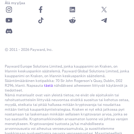
Älä myy/jaa
© 2011 - 2026 Payward, Inc.
Payward Europe Solutions Limited, jonka kauppanimi on Kraken, on
Irlannin keskuspankin säätelemä. Payward Global Solutions Limited, jonka
kauppanimi on Kraken, on Irlannin keskuspankin säätelemä.
Sääntömääräinen kotipaikka: 70 Sir John Rogerson’s Quay, Dublin, D02
R296, Irlanti. Napsauta
tästä
nähdäksesi aiheeseen liittyvät käytännöt ja
tiedotteet.
Nämä materiaalit ovat vain yleistä tietoa; ne eivät ole sijoituksiin tai
rahoitustuotteisiin liittyvää neuvontaa eivätkä suositus tai kehotus ostaa,
myydä, steikata tai pitää hallussa mitään kryptovaroja tai noudattaa
mitään tiettyä kaupankäyntistrategiaa. Kraken ei nyt eikä jatkossa pyri
nostamaan tai laskemaan minkään sellaisen kryptovaran arvoa, jonka se
tuo saataville. Kryptomarkkinoiden arvaamaton luonne voi johtaa varojen
menetykseen. Kryptovarojesi tuotosta ja/tai mahdollisesta
arvonnoususta voi aiheutua veroseuraamuksia, ja suosittelemme
hankkimaan puolueettomia neuvoja veroasemastasi. Maantieteellisiä