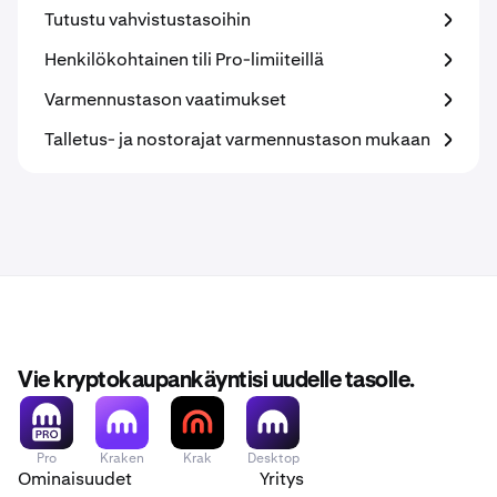
Tutustu vahvistustasoihin
Henkilökohtainen tili Pro-limiiteillä
Varmennustason vaatimukset
Talletus- ja nostorajat varmennustason mukaan
Vie kryptokaupankäyntisi uudelle tasolle.
Pro
Kraken
Krak
Desktop
Ominaisuudet
Yritys