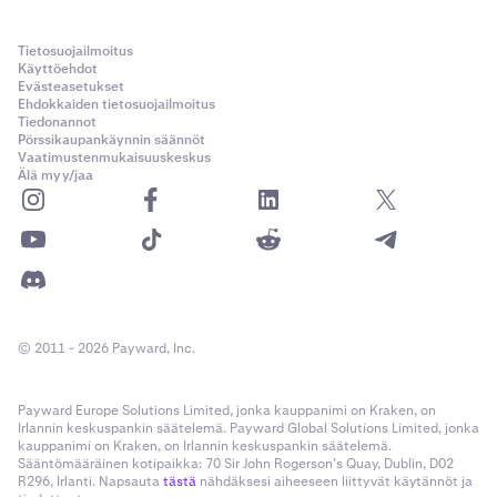
Tietosuojailmoitus
Käyttöehdot
Evästeasetukset
Ehdokkaiden tietosuojailmoitus
Tiedonannot
Pörssikaupankäynnin säännöt
Vaatimustenmukaisuuskeskus
Älä myy/jaa
© 2011 - 2026 Payward, Inc.
Payward Europe Solutions Limited, jonka kauppanimi on Kraken, on
Irlannin keskuspankin säätelemä. Payward Global Solutions Limited, jonka
kauppanimi on Kraken, on Irlannin keskuspankin säätelemä.
Sääntömääräinen kotipaikka: 70 Sir John Rogerson’s Quay, Dublin, D02
R296, Irlanti. Napsauta
tästä
nähdäksesi aiheeseen liittyvät käytännöt ja