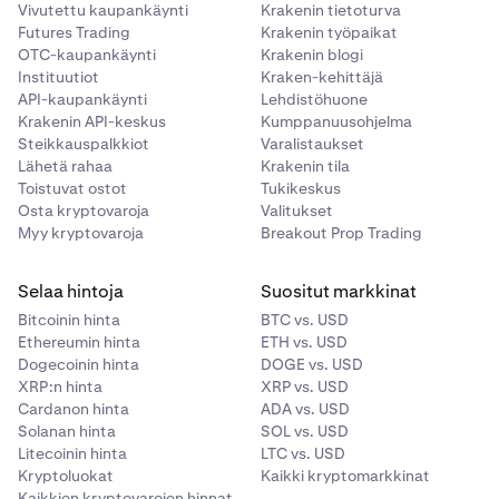
Vivutettu kaupankäynti
Krakenin tietoturva
Futures Trading
Krakenin työpaikat
OTC-kaupankäynti
Krakenin blogi
Instituutiot
Kraken-kehittäjä
API-kaupankäynti
Lehdistöhuone
Krakenin API-keskus
Kumppanuusohjelma
Steikkauspalkkiot
Varalistaukset
Lähetä rahaa
Krakenin tila
Toistuvat ostot
Tukikeskus
Osta kryptovaroja
Valitukset
Myy kryptovaroja
Breakout Prop Trading
Selaa hintoja
Suositut markkinat
Bitcoinin hinta
BTC vs. USD
Ethereumin hinta
ETH vs. USD
Dogecoinin hinta
DOGE vs. USD
XRP:n hinta
XRP vs. USD
Cardanon hinta
ADA vs. USD
Solanan hinta
SOL vs. USD
Litecoinin hinta
LTC vs. USD
Kryptoluokat
Kaikki kryptomarkkinat
Kaikkien kryptovarojen hinnat