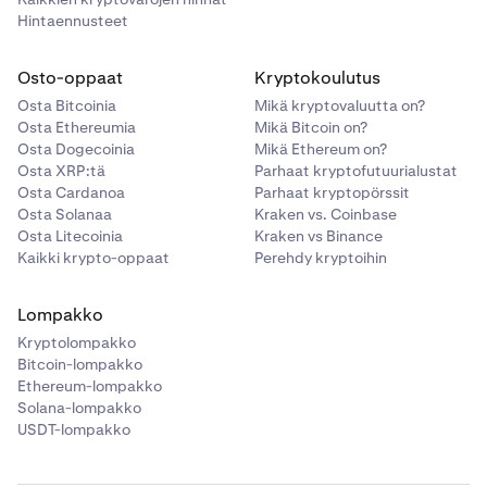
Hintaennusteet
Osto-oppaat
Kryptokoulutus
Osta Bitcoinia
Mikä kryptovaluutta on?
Osta Ethereumia
Mikä Bitcoin on?
Osta Dogecoinia
Mikä Ethereum on?
Osta XRP:tä
Parhaat kryptofutuurialustat
Osta Cardanoa
Parhaat kryptopörssit
Osta Solanaa
Kraken vs. Coinbase
Osta Litecoinia
Kraken vs Binance
Kaikki krypto-oppaat
Perehdy kryptoihin
Lompakko
Kryptolompakko
Bitcoin-lompakko
Ethereum-lompakko
Solana-lompakko
USDT-lompakko