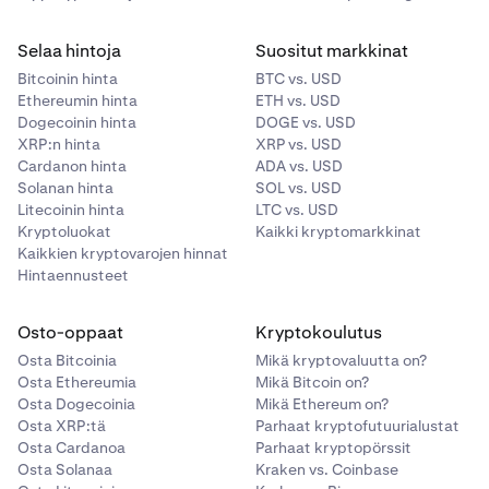
Selaa hintoja
Suositut markkinat
Bitcoinin hinta
BTC vs. USD
Ethereumin hinta
ETH vs. USD
Dogecoinin hinta
DOGE vs. USD
XRP:n hinta
XRP vs. USD
Cardanon hinta
ADA vs. USD
Solanan hinta
SOL vs. USD
Litecoinin hinta
LTC vs. USD
Kryptoluokat
Kaikki kryptomarkkinat
Kaikkien kryptovarojen hinnat
Hintaennusteet
Osto-oppaat
Kryptokoulutus
Osta Bitcoinia
Mikä kryptovaluutta on?
Osta Ethereumia
Mikä Bitcoin on?
Osta Dogecoinia
Mikä Ethereum on?
Osta XRP:tä
Parhaat kryptofutuurialustat
Osta Cardanoa
Parhaat kryptopörssit
Osta Solanaa
Kraken vs. Coinbase