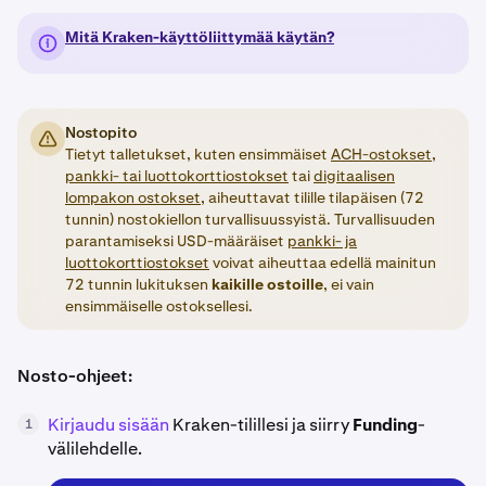
Mitä Kraken-käyttöliittymää käytän?
Nostopito
Tietyt talletukset, kuten ensimmäiset
ACH-ostokset,
pankki- tai luottokorttiostokset
tai
digitaalisen
lompakon ostokset
, aiheuttavat tilille tilapäisen (72
tunnin) nostokiellon turvallisuussyistä. Turvallisuuden
parantamiseksi USD-määräiset
pankki- ja
luottokorttiostokset
voivat aiheuttaa edellä mainitun
72 tunnin lukituksen
kaikille
ostoille
, ei vain
ensimmäiselle ostoksellesi.
Nosto-ohjeet:
Kirjaudu sisään
Kraken-tilillesi ja siirry
Funding
-
1
välilehdelle.