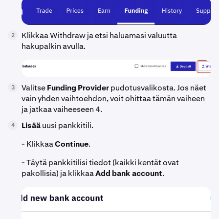
Klikkaa Withdraw ja etsi haluamasi valuutta
2
hakupalkin avulla.
Valitse
Funding Provider
pudotusvalikosta. Jos näet
3
vain yhden vaihtoehdon, voit ohittaa tämän vaiheen
ja jatkaa vaiheeseen 4.
Lisää
uusi pankkitili.
4
- Klikkaa
Continue
.
- Täytä pankkitilisi tiedot (kaikki kentät ovat
pakollisia) ja klikkaa
Add bank account
.