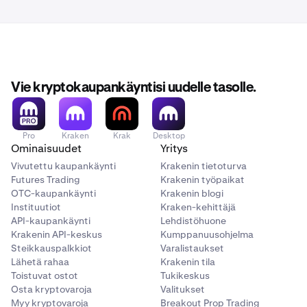
Vie kryptokaupankäyntisi uudelle tasolle.
Pro
Kraken
Krak
Desktop
Ominaisuudet
Yritys
Vivutettu kaupankäynti
Krakenin tietoturva
Futures Trading
Krakenin työpaikat
OTC-kaupankäynti
Krakenin blogi
Instituutiot
Kraken-kehittäjä
API-kaupankäynti
Lehdistöhuone
Krakenin API-keskus
Kumppanuusohjelma
Steikkauspalkkiot
Varalistaukset
Lähetä rahaa
Krakenin tila
Toistuvat ostot
Tukikeskus
Osta kryptovaroja
Valitukset
Myy kryptovaroja
Breakout Prop Trading