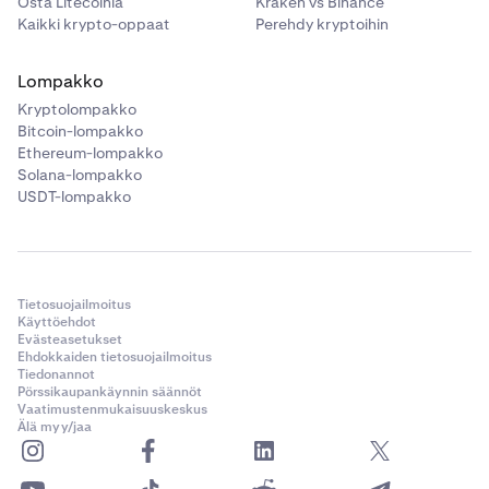
Osta Litecoinia
Kraken vs Binance
Kaikki krypto-oppaat
Perehdy kryptoihin
Lompakko
Kryptolompakko
Bitcoin-lompakko
Ethereum-lompakko
Solana-lompakko
USDT-lompakko
Tietosuojailmoitus
Käyttöehdot
Evästeasetukset
Ehdokkaiden tietosuojailmoitus
Tiedonannot
Pörssikaupankäynnin säännöt
Vaatimustenmukaisuuskeskus
Älä myy/jaa