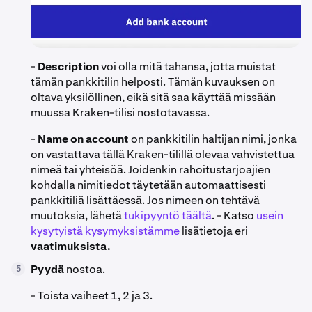
-
Description
voi olla mitä tahansa, jotta muistat
tämän pankkitilin helposti. Tämän kuvauksen on
oltava yksilöllinen, eikä sitä saa käyttää missään
muussa Kraken-tilisi nostotavassa.
-
Name on account
on pankkitilin haltijan nimi, jonka
on vastattava tällä Kraken-tilillä olevaa vahvistettua
nimeä tai yhteisöä. Joidenkin rahoitustarjoajien
kohdalla nimitiedot täytetään automaattisesti
pankkitiliä lisättäessä. Jos nimeen on tehtävä
muutoksia, lähetä
tukipyyntö täältä
. - Katso
usein
kysytyistä kysymyksistämme
lisätietoja eri
vaatimuksista.
Pyydä
nostoa.
5
- Toista vaiheet 1, 2 ja 3.