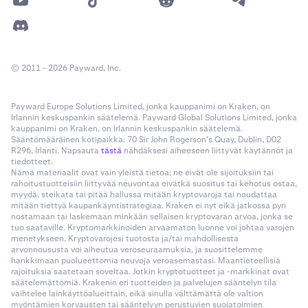
© 2011 - 2026 Payward, Inc.
Payward Europe Solutions Limited, jonka kauppanimi on Kraken, on
Irlannin keskuspankin säätelemä. Payward Global Solutions Limited, jonka
kauppanimi on Kraken, on Irlannin keskuspankin säätelemä.
Sääntömääräinen kotipaikka: 70 Sir John Rogerson’s Quay, Dublin, D02
R296, Irlanti. Napsauta
tästä
nähdäksesi aiheeseen liittyvät käytännöt ja
tiedotteet.
Nämä materiaalit ovat vain yleistä tietoa; ne eivät ole sijoituksiin tai
rahoitustuotteisiin liittyvää neuvontaa eivätkä suositus tai kehotus ostaa,
myydä, steikata tai pitää hallussa mitään kryptovaroja tai noudattaa
mitään tiettyä kaupankäyntistrategiaa. Kraken ei nyt eikä jatkossa pyri
nostamaan tai laskemaan minkään sellaisen kryptovaran arvoa, jonka se
tuo saataville. Kryptomarkkinoiden arvaamaton luonne voi johtaa varojen
menetykseen. Kryptovarojesi tuotosta ja/tai mahdollisesta
arvonnoususta voi aiheutua veroseuraamuksia, ja suosittelemme
hankkimaan puolueettomia neuvoja veroasemastasi. Maantieteellisiä
rajoituksia saatetaan soveltaa. Jotkin kryptotuotteet ja -markkinat ovat
säätelemättömiä. Krakenin eri tuotteiden ja palvelujen sääntelyn tila
vaihtelee lainkäyttöalueittain, eikä sinulla välttämättä ole valtion
myöntämien korvausten tai sääntelyyn perustuvien suojatoimien