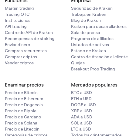
Funciones
Empresa
Margin trading
Seguridad de Kraken
Trading OTC
Trabaja en Kraken
Instituciones
Blog de Kraken
API trading
Kraken para desarrolladores
Centro de API de Kraken
Sala de prensa
Recompensas de staking
Programa de afiliados
Enviar dinero
Listados de activos
Compras recurrentes
Estado de Kraken
Comprar criptos
Centro de Atención al cliente
Vender criptos
Quejas
Breakout Prop Trading
Examinar precios
Mercados populares
Precio de Bitcoin
BTC a USD
Precio de Ethereum
ETH a USD
Precio de Dogecoin
DOGE a USD
Precio de Ripple
XRP a USD
Precio de Cardano
ADA a USD
Precio de Solana
SOL a USD
Precio de Litecoin
LTC a USD
Categorías de criptos
Todos los criptomercados