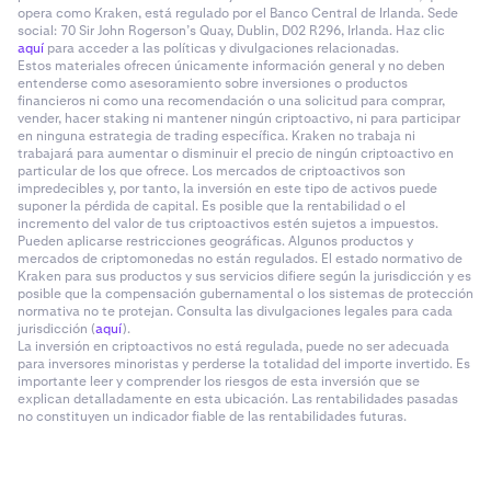
opera como Kraken, está regulado por el Banco Central de Irlanda. Sede
social: 70 Sir John Rogerson’s Quay, Dublin, D02 R296, Irlanda. Haz clic
aquí
para acceder a las políticas y divulgaciones relacionadas.
Estos materiales ofrecen únicamente información general y no deben
entenderse como asesoramiento sobre inversiones o productos
financieros ni como una recomendación o una solicitud para comprar,
vender, hacer staking ni mantener ningún criptoactivo, ni para participar
en ninguna estrategia de trading específica. Kraken no trabaja ni
trabajará para aumentar o disminuir el precio de ningún criptoactivo en
particular de los que ofrece. Los mercados de criptoactivos son
impredecibles y, por tanto, la inversión en este tipo de activos puede
suponer la pérdida de capital. Es posible que la rentabilidad o el
incremento del valor de tus criptoactivos estén sujetos a impuestos.
Pueden aplicarse restricciones geográficas. Algunos productos y
mercados de criptomonedas no están regulados. El estado normativo de
Kraken para sus productos y sus servicios difiere según la jurisdicción y es
posible que la compensación gubernamental o los sistemas de protección
normativa no te protejan. Consulta las divulgaciones legales para cada
jurisdicción (
aquí
).
La inversión en criptoactivos no está regulada, puede no ser adecuada
para inversores minoristas y perderse la totalidad del importe invertido. Es
importante leer y comprender los riesgos de esta inversión que se
explican detalladamente en esta ubicación. Las rentabilidades pasadas
no constituyen un indicador fiable de las rentabilidades futuras.