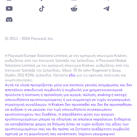
Ανταμοιβές Opt-In.
•
Η λειτουργία ανταμοιβών στο Kraken
είναι διαθέσιμη
μόνο σε επιλεγμένες πολιτείες των ΗΠΑ.
•
Το staking Flare (FLR) δεν διατίθεται στις ΗΠΑ.
© 2011 - 2026 Payward, Inc.
Περιορισμοί xStocks:
Η Payward Europe Solutions Limited, με την εμπορική επωνυμία Kraken,
•
Τα
xStocks
δεν είναι
διαθέσιμα
στις Ηνωμένες
ρυθμίζεται από την Κεντρική Τράπεζα της Ιρλανδίας. Η Payward Global
Πολιτείες.
Solutions Limited, με την εμπορική επωνυμία Kraken, ρυθμίζεται από την
Κεντρική Τράπεζα της Ιρλανδίας. Έδρα: 70 Sir John Rogerson’s Quay,
•
Η IPO της SpaceX μέσω xStocks δεν διατίθεται σε
Dublin, D02 R296, Ιρλανδία. Πατήστε
εδώ
για τις σχετικές πολιτικές και
γνωστοποιήσεις.
πελάτες στις Ηνωμένες Πολιτείες.
Αυτά τα υλικά προορίζονται μόνο για σκοπούς γενικής ενημέρωσης και δεν
αποτελούν επενδυτική συμβουλή ή συμβουλή για χρηματοοικονομικά
προϊόντα ή σύσταση ή πρόσκληση για αγορά, πώληση, staking ή κατοχή
οποιουδήποτε κρυπτονομίσματος ή για συμμετοχή σε τυχόν συγκεκριμένη
στρατηγική συναλλαγών. Η Kraken δεν προσπαθεί και δεν θα προσπαθήσει
να αυξήσει ή να μειώσει την τιμή οποιουδήποτε συγκεκριμένου
κρυπτοστοιχείου που διαθέτει. Η απρόβλεπτη φύση των αγορών
κρυπτονομισμάτων μπορεί να οδηγήσει σε απώλεια κεφαλαίων. Ενδέχεται
να καταβάλλεται φόρος σε δήλωση ή/και σε τυχόν αύξηση της αξίας των
κρυπτονομισμάτων σας και θα πρέπει να ζητήσετε ανεξάρτητη συμβουλή
σχετικά με τη φορολογική σας κατάσταση. Ισχύουν γεωγραφικοί