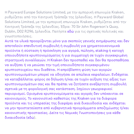
Η Payward Europe Solutions Limited, με την εμπορική επωνυμία Kraken,
ρυθμίζεται από την Κεντρική Τράπεζα της Ιρλανδίας. Η Payward Global
Solutions Limited, με την εμπορική επωνυμία Kraken, ρυθμίζεται από την
Κεντρική Τράπεζα της Ιρλανδίας. Έδρα: 70 Sir John Rogerson’s Quay,
Dublin, D02 R296, Ιρλανδία. Πατήστε
εδώ
για τις σχετικές πολιτικές και
γνωστοποιήσεις.
Αυτά τα υλικά προορίζονται μόνο για σκοπούς γενικής ενημέρωσης και δεν
αποτελούν επενδυτική συμβουλή ή συμβουλή για χρηματοοικονομικά
προϊόντα ή σύσταση ή πρόσκληση για αγορά, πώληση, staking ή κατοχή
οποιουδήποτε κρυπτονομίσματος ή για συμμετοχή σε τυχόν συγκεκριμένη
στρατηγική συναλλαγών. Η Kraken δεν προσπαθεί και δεν θα προσπαθήσει
να αυξήσει ή να μειώσει την τιμή οποιουδήποτε συγκεκριμένου
κρυπτοστοιχείου που διαθέτει. Η απρόβλεπτη φύση των αγορών
κρυπτονομισμάτων μπορεί να οδηγήσει σε απώλεια κεφαλαίων. Ενδέχεται
να καταβάλλεται φόρος σε δήλωση ή/και σε τυχόν αύξηση της αξίας των
κρυπτονομισμάτων σας και θα πρέπει να ζητήσετε ανεξάρτητη συμβουλή
σχετικά με τη φορολογική σας κατάσταση. Ισχύουν γεωγραφικοί
περιορισμοί. Ορισμένα κρυπτονομίσματα και αγορές δεν υπόκεινται σε
κανονισμούς. Το κανονιστικό καθεστώς της Kraken για τα διάφορα
προϊόντα και τις υπηρεσίες της διαφέρει ανά δικαιοδοσία και ενδέχεται
να μην προστατεύεστε από κυβερνητικά προγράμματα αποζημίωσης ή/και
κανονιστικής προστασίας. Δείτε τις Νομικές Γνωστοποιήσεις για κάθε
δικαιοδοσία (
εδώ
).