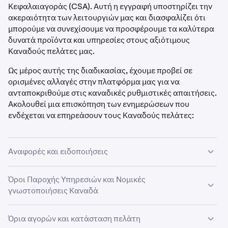
Κεφαλαιαγοράς (CSA). Αυτή η εγγραφή υποστηρίζει την
ακεραιότητα των λειτουργιών μας και διασφαλίζει ότι
μπορούμε να συνεχίσουμε να προσφέρουμε τα καλύτερα
δυνατά προϊόντα και υπηρεσίες στους αξιότιμους
Καναδούς πελάτες μας.
Ως μέρος αυτής της διαδικασίας, έχουμε προβεί σε
ορισμένες αλλαγές στην πλατφόρμα μας για να
ανταποκριθούμε στις καναδικές ρυθμιστικές απαιτήσεις.
Ακολουθεί μια επισκόπηση των ενημερώσεων που
ενδέχεται να επηρεάσουν τους Καναδούς πελάτες:
Αναφορές και ειδοποιήσεις
Οι Καναδοί πελάτες θα λαμβάνουν μηνιαίες καταστάσεις
Όροι Παροχής Υπηρεσιών και Νομικές
λογαριασμού. Κάθε μήνα, οι πελάτες θα λαμβάνουν μια
γνωστοποιήσεις Καναδά
κατάσταση που καλύπτει τη δραστηριότητα του
προηγούμενου μήνα.
Έχουμε ξεχωριστούς Όρους Παροχής Υπηρεσιών για
Όρια αγορών και κατάσταση πελάτη
Καναδούς πελάτες, καθώς και μια σειρά από νομικές