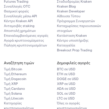
Futures Trading
Σταδιοδρομίες Kraken
•
Όλοι οι άλλοι πελάτες θα περιορίζονται σε ένα
Συναλλαγές OTC
Kraken Blog
καθαρό ποσό αγοράς 30.000 CAD $ σε μια κυλιόμενη
Θεσμικοί φορείς
Kraken Developer
περίοδο 12 μηνών.
Συναλλαγές μέσω API
Αίθουσα Τύπου
Κέντρο Kraken API
Πρόγραμμα Συνεργατών
Ανταμοιβές staking
Καταχωρίσεις περιουσιακών
Αποστολή χρημάτων
στοιχείων
Για να μάθετε περισσότερα σχετικά με τα όρια καθαρών
Επαναλαμβανόμενες αγορές
Κατάσταση Kraken
αγορών και να δείτε παραδείγματα του τρόπου
Αγορά κρυπτονομίσματος
Κέντρο υποστήριξης
λειτουργίας τους, ανατρέξτε σε αυτό το
άρθρο
Πώληση κρυπτονομισμάτων
Καταγγελία
υποστήριξης.
Breakout Prop Trading
Για να κατανοήσετε τα κριτήρια επιλεξιμότητας για
Επιτρεπόμενο Πελάτη, Διαπιστευμένο Επενδυτή και
Αναζήτηση τιμών
Δημοφιλείς αγορές
Επιλέξιμο Επενδυτή, ανατρέξτε σε αυτό το
άρθρο
Τιμή Βitcoin
BTC σε USD
υποστήριξης
.
Τιμή Ethereum
ETH σε USD
Τιμή Dogecoin
DOGE σε USD
Τιμή XRP
XRP σε USD
Τιμή Cardano
ADA σε USD
Τιμή Solana
SOL σε USD
Τιμή Litecoin
LTC σε USD
Κατηγορίες
Όλες οι αγορές
κρυτπονομισμάτων
κρυπτονομισμάτων