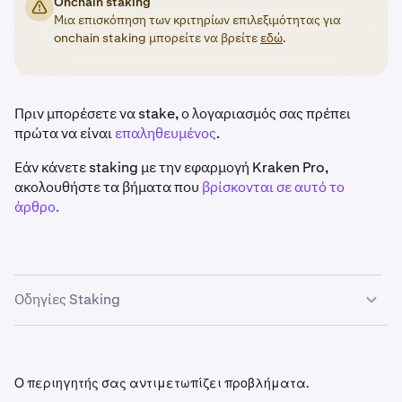
Onchain staking
Μια επισκόπηση των κριτηρίων επιλεξιμότητας για
onchain staking μπορείτε να βρείτε
εδώ
.
Πριν μπορέσετε να stake, ο λογαριασμός σας πρέπει
πρώτα να είναι
επαληθευμένος
.
Εάν κάνετε staking με την εφαρμογή Kraken Pro,
ακολουθήστε τα βήματα που
βρίσκονται σε αυτό το
άρθρο.
Οδηγίες Staking
Αφού συνδεθείτε, κάντε κλικ στο κουμπί
Earn
στην
1
αριστερή πλαϊνή γραμμή.
Ο περιηγητής σας αντιμετωπίζει προβλήματα.