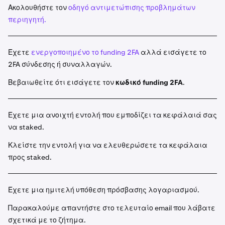
Ακολουθήστε τον
οδηγό αντιμετώπισης προβλημάτων
Επιλέξτε το περιουσιακό στοιχείο που θέλετε να
2
περιηγητή.
stake από τη λίστα των διαθέσιμων περιουσιακών
στοιχείων. Ή μπορείτε να κάνετε κλικ στο κουμπί
Stake
και να χρησιμοποιήσετε τη λειτουργία
Έχετε
ενεργοποιημένο το funding 2FA
αλλά εισάγετε το
αναζήτησης.
2FA σύνδεσης ή συναλλαγών.
Εισαγάγετε το ποσό του περιουσιακού στοιχείου που
3
Βεβαιωθείτε ότι εισάγετε τον
κωδικό funding 2FA
.
θέλετε να stake.
Εάν είναι διαθέσιμο για το επιλεγμένο περιουσιακό
4
Έχετε μια ανοιχτή εντολή που εμποδίζει τα κεφάλαιά σας
στοιχείο, επιλέξτε είτε
Bonded
είτε
Flexible
staking.
να staked.
Ορισμένα περιουσιακά στοιχεία θα προσφέρουν
Κλείστε την εντολή για να ελευθερώσετε τα κεφάλαια
τόσο Bonded όσο και Flexible όρο. Για να μάθετε
προς staked.
περισσότερα σχετικά με τη διαφορά, επισκεφθείτε
το άρθρο μας
εισαγωγή στο On-Chain staking.
Έχετε μια ημιτελή υπόθεση πρόσβασης λογαριασμού.
Μόλις είστε έτοιμοι, κάντε κλικ στο
Stake
. Τα
5
κεφάλαιά σας έχουν πλέον ξεκινήσει για staking. Θα
Παρακαλούμε απαντήστε στο τελευταίο email που λάβατε
δείτε αυτήν την καταχώριση κάνοντας κλικ στο
Earn >
σχετικά με το ζήτημα.