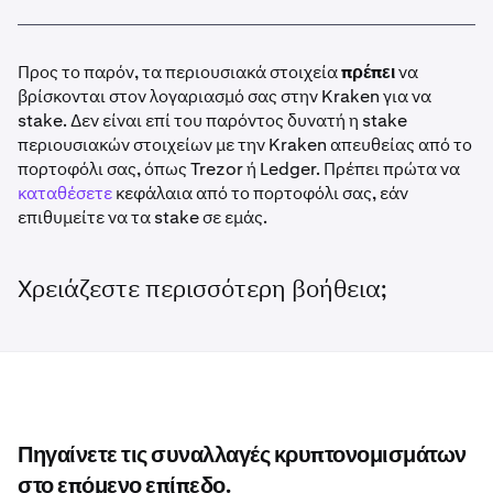
Go to your portfolio
. Μπορείτε επίσης να το δείτε
στην ενότητα
History > Ledger
. Κάντε κλικ στο πεδίο
για πρόσθετες λεπτομέρειες.
Προς το παρόν, τα περιουσιακά στοιχεία
πρέπει
να
Προβολή Portfolio:
βρίσκονται στον λογαριασμό σας στην Kraken για να
stake. Δεν είναι επί του παρόντος δυνατή η stake
περιουσιακών στοιχείων με την Kraken απευθείας από το
Προβολή History Ledger:
πορτοφόλι σας, όπως Trezor ή Ledger. Πρέπει πρώτα να
καταθέσετε
κεφάλαια από το πορτοφόλι σας, εάν
Μόλις λάβετε το επιθυμητό ποσό ανταμοιβών,
6
επιθυμείτε να τα stake σε εμάς.
μπορείτε να κάνετε '
Unstake'
.
Χρειάζεστε περισσότερη βοήθεια;
Πηγαίνετε τις συναλλαγές κρυπτονομισμάτων
στο επόμενο επίπεδο.