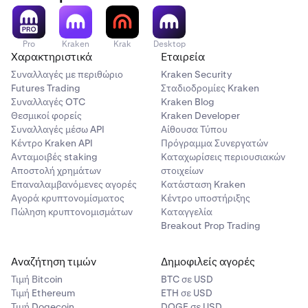
Pro
Kraken
Krak
Desktop
Χαρακτηριστικά
Εταιρεία
Συναλλαγές με περιθώριο
Kraken Security
Futures Trading
Σταδιοδρομίες Kraken
Συναλλαγές OTC
Kraken Blog
Θεσμικοί φορείς
Kraken Developer
Συναλλαγές μέσω API
Αίθουσα Τύπου
Κέντρο Kraken API
Πρόγραμμα Συνεργατών
Ανταμοιβές staking
Καταχωρίσεις περιουσιακών
Αποστολή χρημάτων
στοιχείων
Επαναλαμβανόμενες αγορές
Κατάσταση Kraken
Αγορά κρυπτονομίσματος
Κέντρο υποστήριξης
Πώληση κρυπτονομισμάτων
Καταγγελία
Breakout Prop Trading
Αναζήτηση τιμών
Δημοφιλείς αγορές
Τιμή Βitcoin
BTC σε USD
Τιμή Ethereum
ETH σε USD
Τιμή Dogecoin
DOGE σε USD