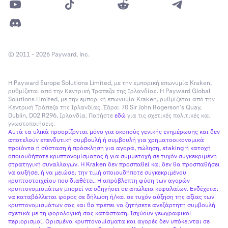
© 2011 - 2026 Payward, Inc.
Η Payward Europe Solutions Limited, με την εμπορική επωνυμία Kraken,
ρυθμίζεται από την Κεντρική Τράπεζα της Ιρλανδίας. Η Payward Global
Solutions Limited, με την εμπορική επωνυμία Kraken, ρυθμίζεται από την
Κεντρική Τράπεζα της Ιρλανδίας. Έδρα: 70 Sir John Rogerson’s Quay,
Dublin, D02 R296, Ιρλανδία. Πατήστε
εδώ
για τις σχετικές πολιτικές και
γνωστοποιήσεις.
Αυτά τα υλικά προορίζονται μόνο για σκοπούς γενικής ενημέρωσης και δεν
αποτελούν επενδυτική συμβουλή ή συμβουλή για χρηματοοικονομικά
προϊόντα ή σύσταση ή πρόσκληση για αγορά, πώληση, staking ή κατοχή
οποιουδήποτε κρυπτονομίσματος ή για συμμετοχή σε τυχόν συγκεκριμένη
στρατηγική συναλλαγών. Η Kraken δεν προσπαθεί και δεν θα προσπαθήσει
να αυξήσει ή να μειώσει την τιμή οποιουδήποτε συγκεκριμένου
κρυπτοστοιχείου που διαθέτει. Η απρόβλεπτη φύση των αγορών
κρυπτονομισμάτων μπορεί να οδηγήσει σε απώλεια κεφαλαίων. Ενδέχεται
να καταβάλλεται φόρος σε δήλωση ή/και σε τυχόν αύξηση της αξίας των
κρυπτονομισμάτων σας και θα πρέπει να ζητήσετε ανεξάρτητη συμβουλή
σχετικά με τη φορολογική σας κατάσταση. Ισχύουν γεωγραφικοί
περιορισμοί. Ορισμένα κρυπτονομίσματα και αγορές δεν υπόκεινται σε