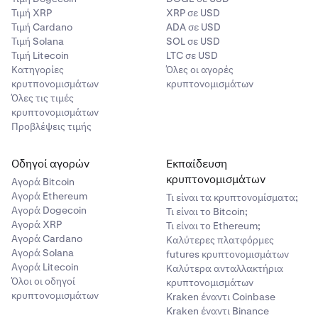
Τιμή XRP
XRP σε USD
Τιμή Cardano
ADA σε USD
Τιμή Solana
SOL σε USD
Τιμή Litecoin
LTC σε USD
Κατηγορίες
Όλες οι αγορές
κρυτπονομισμάτων
κρυπτονομισμάτων
Όλες τις τιμές
κρυπτονομισμάτων
Προβλέψεις τιμής
Οδηγοί αγορών
Εκπαίδευση
κρυπτονομισμάτων
Αγορά Bitcoin
Αγορά Ethereum
Τι είναι τα κρυπτονομίσματα;
Αγορά Dogecoin
Τι είναι το Bitcoin;
Αγορά XRP
Τι είναι το Ethereum;
Αγορά Cardano
Καλύτερες πλατφόρμες
Αγορά Solana
futures κρυπτονομισμάτων
Αγορά Litecoin
Καλύτερα ανταλλακτήρια
Όλοι οι οδηγοί
κρυπτονομισμάτων
κρυπτονομισμάτων
Kraken έναντι Coinbase
Kraken έναντι Binance