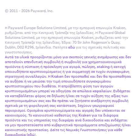
© 2011 - 2026 Payward, Inc.
Η Payward Europe Solutions Limited, με την εμπορική επωνυμία Kraken,
ρυθμίζεται από την Κεντρική Τράπεζα της Ιρλανδίας. Η Payward Global
Solutions Limited, με την εμπορική επωνυμία Kraken, ρυθμίζεται από την
Κεντρική Τράπεζα της Ιρλανδίας. Έδρα: 70 Sir John Rogerson’s Quay,
Dublin, D02 R296, Ιρλανδία. Πατήστε
εδώ
για τις σχετικές πολιτικές και
γνωστοποιήσεις.
Αυτά τα υλικά προορίζονται μόνο για σκοπούς γενικής ενημέρωσης και δεν
αποτελούν επενδυτική συμβουλή ή συμβουλή για χρηματοοικονομικά
προϊόντα ή σύσταση ή πρόσκληση για αγορά, πώληση, staking ή κατοχή
οποιουδήποτε κρυπτονομίσματος ή για συμμετοχή σε τυχόν συγκεκριμένη
στρατηγική συναλλαγών. Η Kraken δεν προσπαθεί και δεν θα προσπαθήσει
να αυξήσει ή να μειώσει την τιμή οποιουδήποτε συγκεκριμένου
κρυπτοστοιχείου που διαθέτει. Η απρόβλεπτη φύση των αγορών
κρυπτονομισμάτων μπορεί να οδηγήσει σε απώλεια κεφαλαίων. Ενδέχεται
να καταβάλλεται φόρος σε δήλωση ή/και σε τυχόν αύξηση της αξίας των
κρυπτονομισμάτων σας και θα πρέπει να ζητήσετε ανεξάρτητη συμβουλή
σχετικά με τη φορολογική σας κατάσταση. Ισχύουν γεωγραφικοί
περιορισμοί. Ορισμένα κρυπτονομίσματα και αγορές δεν υπόκεινται σε
κανονισμούς. Το κανονιστικό καθεστώς της Kraken για τα διάφορα
προϊόντα και τις υπηρεσίες της διαφέρει ανά δικαιοδοσία και ενδέχεται
να μην προστατεύεστε από κυβερνητικά προγράμματα αποζημίωσης ή/και
κανονιστικής προστασίας. Δείτε τις Νομικές Γνωστοποιήσεις για κάθε
δικαιοδοσία (
εδώ
).