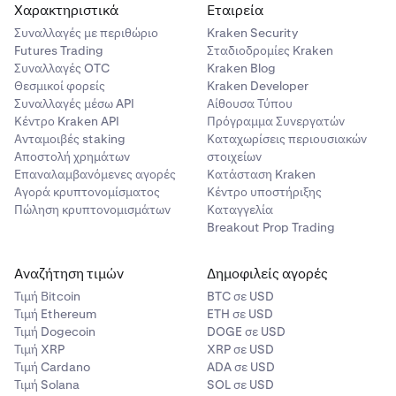
Χαρακτηριστικά
Εταιρεία
Συναλλαγές με περιθώριο
Kraken Security
Futures Trading
Σταδιοδρομίες Kraken
Συναλλαγές OTC
Kraken Blog
Θεσμικοί φορείς
Kraken Developer
Συναλλαγές μέσω API
Αίθουσα Τύπου
Κέντρο Kraken API
Πρόγραμμα Συνεργατών
Ανταμοιβές staking
Καταχωρίσεις περιουσιακών
Αποστολή χρημάτων
στοιχείων
Επαναλαμβανόμενες αγορές
Κατάσταση Kraken
Αγορά κρυπτονομίσματος
Κέντρο υποστήριξης
Πώληση κρυπτονομισμάτων
Καταγγελία
Breakout Prop Trading
Αναζήτηση τιμών
Δημοφιλείς αγορές
Τιμή Βitcoin
BTC σε USD
Τιμή Ethereum
ETH σε USD
Τιμή Dogecoin
DOGE σε USD
Τιμή XRP
XRP σε USD
Τιμή Cardano
ADA σε USD
Τιμή Solana
SOL σε USD