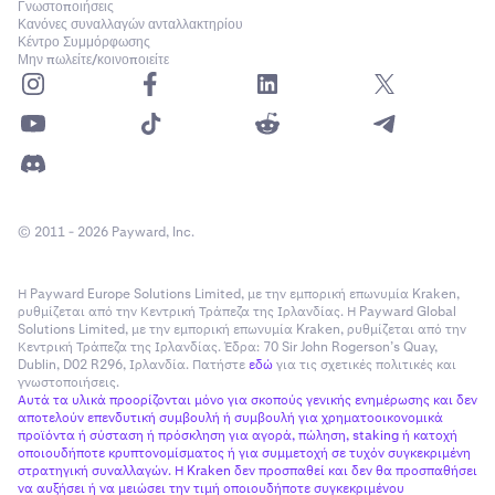
Γνωστοποιήσεις
Κανόνες συναλλαγών ανταλλακτηρίου
Κέντρο Συμμόρφωσης
Μην πωλείτε/κοινοποιείτε
© 2011 - 2026 Payward, Inc.
Η Payward Europe Solutions Limited, με την εμπορική επωνυμία Kraken,
ρυθμίζεται από την Κεντρική Τράπεζα της Ιρλανδίας. Η Payward Global
Solutions Limited, με την εμπορική επωνυμία Kraken, ρυθμίζεται από την
Κεντρική Τράπεζα της Ιρλανδίας. Έδρα: 70 Sir John Rogerson’s Quay,
Dublin, D02 R296, Ιρλανδία. Πατήστε
εδώ
για τις σχετικές πολιτικές και
γνωστοποιήσεις.
Αυτά τα υλικά προορίζονται μόνο για σκοπούς γενικής ενημέρωσης και δεν
αποτελούν επενδυτική συμβουλή ή συμβουλή για χρηματοοικονομικά
προϊόντα ή σύσταση ή πρόσκληση για αγορά, πώληση, staking ή κατοχή
οποιουδήποτε κρυπτονομίσματος ή για συμμετοχή σε τυχόν συγκεκριμένη
στρατηγική συναλλαγών. Η Kraken δεν προσπαθεί και δεν θα προσπαθήσει
να αυξήσει ή να μειώσει την τιμή οποιουδήποτε συγκεκριμένου