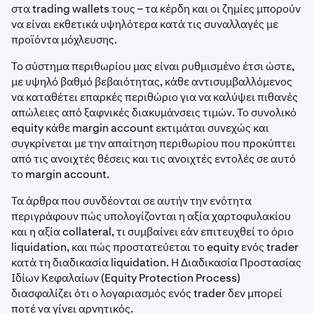
στα trading wallets τους – τα κέρδη και οι ζημίες μπορούν
να είναι εκθετικά υψηλότερα κατά τις συναλλαγές με
προϊόντα μόχλευσης.
Το σύστημα περιθωρίου μας είναι ρυθμισμένο έτσι ώστε,
με υψηλό βαθμό βεβαιότητας, κάθε αντισυμβαλλόμενος
να καταθέτει επαρκές περιθώριο για να καλύψει πιθανές
απώλειες από ξαφνικές διακυμάνσεις τιμών. Το συνολικό
equity κάθε margin account εκτιμάται συνεχώς και
συγκρίνεται με την απαίτηση περιθωρίου που προκύπτει
από τις ανοιχτές θέσεις και τις ανοιχτές εντολές σε αυτό
το margin account.
Τα άρθρα που συνδέονται σε αυτήν την ενότητα
περιγράφουν πώς υπολογίζονται η αξία χαρτοφυλακίου
και η αξία collateral, τι συμβαίνει εάν επιτευχθεί το όριο
liquidation, και πώς προστατεύεται το equity ενός trader
κατά τη διαδικασία liquidation. Η Διαδικασία Προστασίας
Ιδίων Κεφαλαίων (Equity Protection Process)
διασφαλίζει ότι ο λογαριασμός ενός trader δεν μπορεί
ποτέ να γίνει αρνητικός.