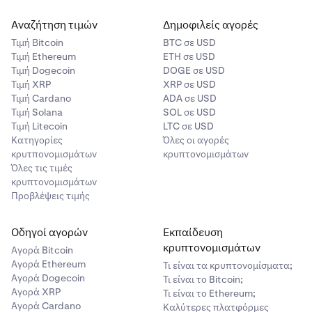
Αναζήτηση τιμών
Δημοφιλείς αγορές
Τιμή Βitcoin
BTC σε USD
Τιμή Ethereum
ETH σε USD
Τιμή Dogecoin
DOGE σε USD
Τιμή XRP
XRP σε USD
Τιμή Cardano
ADA σε USD
Τιμή Solana
SOL σε USD
Τιμή Litecoin
LTC σε USD
Κατηγορίες
Όλες οι αγορές
κρυτπονομισμάτων
κρυπτονομισμάτων
Όλες τις τιμές
κρυπτονομισμάτων
Προβλέψεις τιμής
Οδηγοί αγορών
Εκπαίδευση
κρυπτονομισμάτων
Αγορά Bitcoin
Αγορά Ethereum
Τι είναι τα κρυπτονομίσματα;
Αγορά Dogecoin
Τι είναι το Bitcoin;
Αγορά XRP
Τι είναι το Ethereum;
Αγορά Cardano
Καλύτερες πλατφόρμες