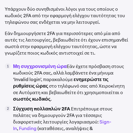
Υπάρχουν δύο συνηθισμένοι λόγοι για τους οποίους ο
κωδικός 2FA από την εφαρμογή ελέγχου ταυτότητας του
τηλεφώνου σας ενδέχεται να μην λειτουργεί.
Εάν δημιουργήσετε 2FA για περισσότερες από μία από
αυτές τις λειτουργίες, βεβαιωθείτε ότι έχουν επισημανθεί
σωστά στην εφαρμογή ελέγχου ταυτότητας, ώστε να
γνωρίζετε ποιος κωδικός αντιστοιχεί σε τι.
Μη συγχρονισμένη ώρα
Εάν έχετε πρόσβαση στους
1
κωδικούς 2FA σας, αλλά λαμβάνετε ένα μήνυμα
'Invalid login', παρακαλούμε
ενημερώστε τις
ρυθμίσεις ώρας
στο τηλέφωνό σας από Χειροκίνητη
σε Αυτόματη και βεβαιωθείτε ότι χρησιμοποιείται ο
σωστός κωδικός
.
Σύγχυση πολλαπλών 2FA
Επιτρέπουμε στους
2
πελάτες να δημιουργούν 2FA για τέσσερις
διαφορετικές λειτουργίες λογαριασμού:
Sign-
In
,
Funding
(καταθέσεις, αναλήψεις &