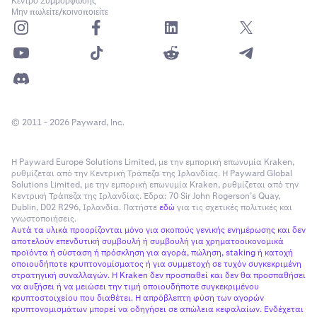
Κέντρο Συμμόρφωσης
Μην πωλείτε/κοινοποιείτε
© 2011 - 2026 Payward, Inc.
Η Payward Europe Solutions Limited, με την εμπορική επωνυμία Kraken,
ρυθμίζεται από την Κεντρική Τράπεζα της Ιρλανδίας. Η Payward Global
Solutions Limited, με την εμπορική επωνυμία Kraken, ρυθμίζεται από την
Κεντρική Τράπεζα της Ιρλανδίας. Έδρα: 70 Sir John Rogerson’s Quay,
Dublin, D02 R296, Ιρλανδία. Πατήστε
εδώ
για τις σχετικές πολιτικές και
γνωστοποιήσεις.
Αυτά τα υλικά προορίζονται μόνο για σκοπούς γενικής ενημέρωσης και δεν
αποτελούν επενδυτική συμβουλή ή συμβουλή για χρηματοοικονομικά
προϊόντα ή σύσταση ή πρόσκληση για αγορά, πώληση, staking ή κατοχή
οποιουδήποτε κρυπτονομίσματος ή για συμμετοχή σε τυχόν συγκεκριμένη
στρατηγική συναλλαγών. Η Kraken δεν προσπαθεί και δεν θα προσπαθήσει
να αυξήσει ή να μειώσει την τιμή οποιουδήποτε συγκεκριμένου
κρυπτοστοιχείου που διαθέτει. Η απρόβλεπτη φύση των αγορών
κρυπτονομισμάτων μπορεί να οδηγήσει σε απώλεια κεφαλαίων. Ενδέχεται