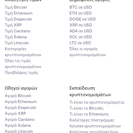
Τιμή Βitcoin
BTC σε USD
Τιμή Ethereum
ETH σε USD
Τιμή Dogecoin
DOGE σε USD
Τιμή XRP
XRP σε USD
Τιμή Cardano
ADA σε USD
Τιμή Solana
SOL σε USD
Τιμή Litecoin
LTC σε USD
Κατηγορίες
Όλες οι αγορές
κρυτπονομισμάτων
κρυπτονομισμάτων
Όλες τις τιμές
κρυπτονομισμάτων
Προβλέψεις τιμής
Οδηγοί αγορών
Εκπαίδευση
κρυπτονομισμάτων
Αγορά Bitcoin
Αγορά Ethereum
Τι είναι τα κρυπτονομίσματα;
Αγορά Dogecoin
Τι είναι το Bitcoin;
Αγορά XRP
Τι είναι το Ethereum;
Αγορά Cardano
Καλύτερες πλατφόρμες
Αγορά Solana
futures κρυπτονομισμάτων
Αγορά Litecoin
Καλύτερα ανταλλακτήρια