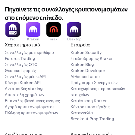
Πηγαίνετε τις συναλλαγές κρυπτονομισμάτων
στο επόμενο επίπεδο.
Pro
Kraken
Krak
Desktop
Χαρακτηριστικά
Εταιρεία
Συναλλαγές με περιθώριο
Kraken Security
Futures Trading
Σταδιοδρομίες Kraken
Συναλλαγές OTC
Kraken Blog
Θεσμικοί φορείς
Kraken Developer
Συναλλαγές μέσω API
Αίθουσα Τύπου
Κέντρο Kraken API
Πρόγραμμα Συνεργατών
Ανταμοιβές staking
Καταχωρίσεις περιουσιακών
Αποστολή χρημάτων
στοιχείων
Επαναλαμβανόμενες αγορές
Κατάσταση Kraken
Αγορά κρυπτονομίσματος
Κέντρο υποστήριξης
Πώληση κρυπτονομισμάτων
Καταγγελία
Breakout Prop Trading
Αναζήτηση τιμών
Δημοφιλείς αγορές