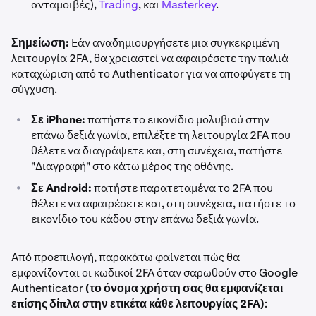
ανταμοιβές),
Trading
, και
Masterkey
.
Σημείωση:
Εάν αναδημιουργήσετε μια συγκεκριμένη
λειτουργία 2FA, θα χρειαστεί να αφαιρέσετε την παλιά
καταχώριση από το Authenticator για να αποφύγετε τη
σύγχυση.
•
Σε iPhone:
πατήστε το εικονίδιο μολυβιού στην
επάνω δεξιά γωνία, επιλέξτε τη λειτουργία 2FA που
θέλετε να διαγράψετε και, στη συνέχεια, πατήστε
"Διαγραφή" στο κάτω μέρος της οθόνης.
•
Σε Android:
πατήστε παρατεταμένα το 2FA που
θέλετε να αφαιρέσετε και, στη συνέχεια, πατήστε το
εικονίδιο του κάδου στην επάνω δεξιά γωνία.
Από προεπιλογή, παρακάτω φαίνεται πώς θα
εμφανίζονται οι κωδικοί 2FA όταν σαρωθούν στο Google
Authenticator
(το όνομα χρήστη σας θα εμφανίζεται
επίσης δίπλα στην ετικέτα κάθε λειτουργίας 2FA)
: