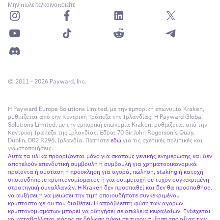
Μην πωλείτε/κοινοποιείτε
© 2011 - 2026 Payward, Inc.
Η Payward Europe Solutions Limited, με την εμπορική επωνυμία Kraken,
ρυθμίζεται από την Κεντρική Τράπεζα της Ιρλανδίας. Η Payward Global
Solutions Limited, με την εμπορική επωνυμία Kraken, ρυθμίζεται από την
Κεντρική Τράπεζα της Ιρλανδίας. Έδρα: 70 Sir John Rogerson’s Quay,
Dublin, D02 R296, Ιρλανδία. Πατήστε
εδώ
για τις σχετικές πολιτικές και
γνωστοποιήσεις.
Αυτά τα υλικά προορίζονται μόνο για σκοπούς γενικής ενημέρωσης και δεν
αποτελούν επενδυτική συμβουλή ή συμβουλή για χρηματοοικονομικά
προϊόντα ή σύσταση ή πρόσκληση για αγορά, πώληση, staking ή κατοχή
οποιουδήποτε κρυπτονομίσματος ή για συμμετοχή σε τυχόν συγκεκριμένη
στρατηγική συναλλαγών. Η Kraken δεν προσπαθεί και δεν θα προσπαθήσει
να αυξήσει ή να μειώσει την τιμή οποιουδήποτε συγκεκριμένου
κρυπτοστοιχείου που διαθέτει. Η απρόβλεπτη φύση των αγορών
κρυπτονομισμάτων μπορεί να οδηγήσει σε απώλεια κεφαλαίων. Ενδέχεται
να καταβάλλεται φόρος σε δήλωση ή/και σε τυχόν αύξηση της αξίας των