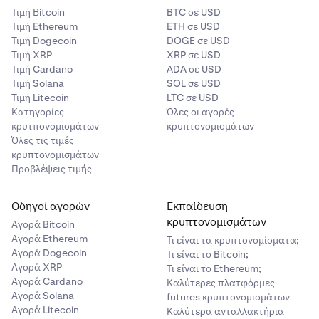
Τιμή Βitcoin
BTC σε USD
Τιμή Ethereum
ETH σε USD
Τιμή Dogecoin
DOGE σε USD
Τιμή XRP
XRP σε USD
Τιμή Cardano
ADA σε USD
Τιμή Solana
SOL σε USD
Τιμή Litecoin
LTC σε USD
Κατηγορίες
Όλες οι αγορές
κρυτπονομισμάτων
κρυπτονομισμάτων
Όλες τις τιμές
κρυπτονομισμάτων
Προβλέψεις τιμής
Οδηγοί αγορών
Εκπαίδευση
κρυπτονομισμάτων
Αγορά Bitcoin
Αγορά Ethereum
Τι είναι τα κρυπτονομίσματα;
Αγορά Dogecoin
Τι είναι το Bitcoin;
Αγορά XRP
Τι είναι το Ethereum;
Αγορά Cardano
Καλύτερες πλατφόρμες
Αγορά Solana
futures κρυπτονομισμάτων
Αγορά Litecoin
Καλύτερα ανταλλακτήρια