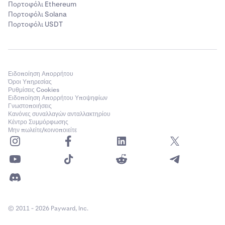
•
SHIB
Πορτοφόλι Ethereum
Πορτοφόλι Solana
•
FTM
Πορτοφόλι USDT
•
RUNE
•
NEAR
•
STX
Ειδοποίηση Απορρήτου
•
Όροι Υπηρεσίας
SUI
Ρυθμίσεις Cookies
•
Ειδοποίηση Απορρήτου Υποψηφίων
PEPE
Γνωστοποιήσεις
•
Κανόνες συναλλαγών ανταλλακτηρίου
TAO
Κέντρο Συμμόρφωσης
•
Μην πωλείτε/κοινοποιείτε
WIF
•
RENDER
•
Νόμισμα Αναφοράς του ζεύγους που
διαπραγματεύεται, εάν
δεν
είναι νόμισμα
εξασφάλισης.
•
Βασικό Νόμισμα του ζεύγους που διαπραγματεύεται,
© 2011 - 2026 Payward, Inc.
εάν
δεν
είναι νόμισμα εξασφάλισης