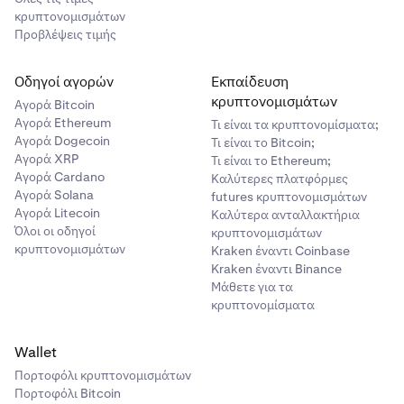
θέσεις για μια συγκεκριμένη αγορά κατά τη διάρκεια
•
ADA
κρυπτονομισμάτων
περιόδων αστάθειας, όταν το μέγεθος της θέσης αλλάζει
•
XTZ
Προβλέψεις τιμής
συχνά, ή για να κλείσετε μικρούς εναπομείναντες όγκους
•
ανοιχτών spot θέσεων με μόχλευση.
ATOM
Οδηγοί αγορών
Εκπαίδευση
•
LINK
κρυπτονομισμάτων
Αγορά Bitcoin
•
DAI
Αγορά Ethereum
Τι είναι τα κρυπτονομίσματα;
Αγορά Dogecoin
Τι είναι το Bitcoin;
•
PAXG
Αγορά XRP
Τι είναι το Ethereum;
•
Αγορά Cardano
USDC
Καλύτερες πλατφόρμες
Αγορά Solana
futures κρυπτονομισμάτων
•
TRX
Αγορά Litecoin
Καλύτερα ανταλλακτήρια
Όλοι οι οδηγοί
•
κρυπτονομισμάτων
DOT
κρυπτονομισμάτων
Kraken έναντι Coinbase
•
AAVE
Kraken έναντι Binance
Μάθετε για τα
•
MANA
κρυπτονομίσματα
•
MATIC
•
SOL
Wallet
Πορτοφόλι κρυπτονομισμάτων
•
AVAX
Πορτοφόλι Bitcoin