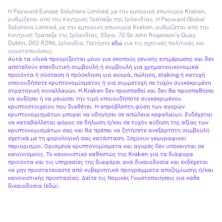
Εάν η ζημία είναι μεγαλύτερη από το υπόλοιπο των
Η Payward Europe Solutions Limited, με την εμπορική επωνυμία Kraken,
ρυθμίζεται από την Κεντρική Τράπεζα της Ιρλανδίας. Η Payward Global
νομισμάτων εξασφάλισής σας, άλλα κεφάλαια στον
Solutions Limited, με την εμπορική επωνυμία Kraken, ρυθμίζεται από την
λογαριασμό σας θα χρησιμοποιηθούν όπως απαιτείται.
Κεντρική Τράπεζα της Ιρλανδίας. Έδρα: 70 Sir John Rogerson’s Quay,
Dublin, D02 R296, Ιρλανδία. Πατήστε
εδώ
για τις σχετικές πολιτικές και
Για παράδειγμα, υποθέστε ότι είχατε μια θέση με
γνωστοποιήσεις.
Αυτά τα υλικά προορίζονται μόνο για σκοπούς γενικής ενημέρωσης και δεν
μόχλευση σε ADA/BTC.
αποτελούν επενδυτική συμβουλή ή συμβουλή για χρηματοοικονομικά
προϊόντα ή σύσταση ή πρόσκληση για αγορά, πώληση, staking ή κατοχή
Η σειρά προτίμησης για την κάλυψη της ζημίας θα ήταν:
οποιουδήποτε κρυπτονομίσματος ή για συμμετοχή σε τυχόν συγκεκριμένη
στρατηγική συναλλαγών. Η Kraken δεν προσπαθεί και δεν θα προσπαθήσει
να αυξήσει ή να μειώσει την τιμή οποιουδήποτε συγκεκριμένου
κρυπτοστοιχείου που διαθέτει. Η απρόβλεπτη φύση των αγορών
•
BTC, επειδή είναι το νόμισμα αναφοράς του ζεύγους
κρυπτονομισμάτων μπορεί να οδηγήσει σε απώλεια κεφαλαίων. Ενδέχεται
που διαπραγματεύεται·
να καταβάλλεται φόρος σε δήλωση ή/και σε τυχόν αύξηση της αξίας των
κρυπτονομισμάτων σας και θα πρέπει να ζητήσετε ανεξάρτητη συμβουλή
•
Τα νομίσματα εξασφάλισης με την παραπάνω σειρά
σχετικά με τη φορολογική σας κατάσταση. Ισχύουν γεωγραφικοί
προτίμησης· και
περιορισμοί. Ορισμένα κρυπτονομίσματα και αγορές δεν υπόκεινται σε
κανονισμούς. Το κανονιστικό καθεστώς της Kraken για τα διάφορα
•
ADA, επειδή είναι το βασικό νόμισμα του ζεύγους που
προϊόντα και τις υπηρεσίες της διαφέρει ανά δικαιοδοσία και ενδέχεται
να μην προστατεύεστε από κυβερνητικά προγράμματα αποζημίωσης ή/και
διαπραγματεύεται και δεν είναι νόμισμα
κανονιστικής προστασίας. Δείτε τις Νομικές Γνωστοποιήσεις για κάθε
εξασφάλισης.
δικαιοδοσία (
εδώ
).
Εάν δεν έχετε επαρκή κεφάλαια στον λογαριασμό σας σε
νόμισμα αναφοράς του ζεύγους συναλλαγών για να