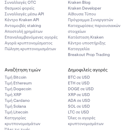
•
USD
Συναλλαγές OTC
Kraken Blog
ίδιο
ζεύγος νομισμάτων με την εντολή που άνοιξε τη spot
Θεσμικοί φορείς
Kraken Developer
θέση με μόχλευση.
•
EUR
Συναλλαγές μέσω API
Αίθουσα Τύπου
•
Κέντρο Kraken API
GBP
Πρόγραμμα Συνεργατών
Ποσό
Ανταμοιβές staking
Καταχωρίσεις περιουσιακών
•
AUD
Αποστολή χρημάτων
στοιχείων
Για να κλείσετε πλήρως μια ανοιχτή spot θέση με
Επαναλαμβανόμενες αγορές
Κατάσταση Kraken
•
μόχλευση, εισαγάγετε το ίδιο Ποσό με την εντολή
CAD
Αγορά κρυπτονομίσματος
Κέντρο υποστήριξης
ανοίγματος. Εάν εκτελέσετε μια εντολή συναλλαγής
•
JPY
Πώληση κρυπτονομισμάτων
Καταγγελία
κλεισίματος για μεγαλύτερο όγκο από τη spot θέση σας με
Breakout Prop Trading
•
CHF
μόχλευση, ουσιαστικά θα δημιουργήσετε μια νέα spot
θέση με μόχλευση στην αντίθετη πλευρά (αυτό
•
BTC
Αναζήτηση τιμών
Δημοφιλείς αγορές
ονομάζεται «αναστροφή» της θέσης).
•
ETH
Τιμή Βitcoin
BTC σε USD
Τιμή Ethereum
ETH σε USD
Λειτουργία «μηδενικού όγκου»
•
XRP
Τιμή Dogecoin
DOGE σε USD
Για να κλείσετε τον πλήρη όγκο όλων των ανοιχτών
•
LTC
Τιμή XRP
XRP σε USD
θέσεων για ένα συγκεκριμένο ζεύγος, μπορείτε να
Τιμή Cardano
ADA σε USD
•
DOGE
εισαγάγετε '0' ως ποσό μιας εντολής συναλλαγής
Τιμή Solana
SOL σε USD
κλεισίματος. Αυτό μπορεί να είναι χρήσιμο για να κλείσετε
Τιμή Litecoin
•
LTC σε USD
XLM
όλες τις ανοιχτές spot θέσεις με μόχλευση για ένα
Κατηγορίες
Όλες οι αγορές
•
USDT
κρυτπονομισμάτων
κρυπτονομισμάτων
συγκεκριμένο ζεύγος με μία εντολή, για να κλείσετε spot
Όλες τις τιμές