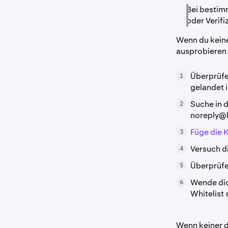
Bei bestim
oder Verif
Wenn du keine 
ausprobieren 
Überprüfe
1
gelandet i
Suche in 
2
noreply@
Füge die 
3
Versuch di
4
Überprüfe 
5
Wende dic
6
Whitelist 
Wenn keiner di