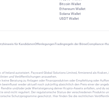
Bitcoin Wallet
Ethereum Wallet
Solana Wallet
USDT Wallet
tzhinweis für Kandidaten
Offenlegungen
Tradingregeln der Börse
Compliance-Hu
of Ireland autorisiert. Payward Global Solutions Limited, firmierend als Kraken, is
tlinien und Veröffentlichungen anzusehen.
n keine Beratung zu Anlagen oder Finanzprodukten oder Empfehlung oder Auffor
en beeinflusst weder aktuell noch zukünftig absichtlich den Preis einer der an
endite und/oder jede Wertsteigerung deiner Krypto-Assets anfallen, und du soll
e sind nicht reguliert. Der regulatorische Status der verschiedenen Produkte un
rische Schutzprogramme geschützt. Hier finden Sie die rechtlichen Veröffentlic