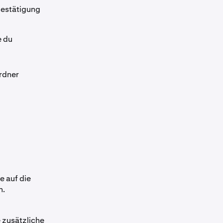
Bestätigung
e du
rdner
e auf die
n.
e zusätzliche