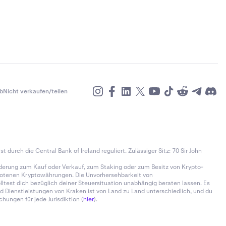
b
Nicht verkaufen/teilen
t durch die Central Bank of Ireland reguliert. Zulässiger Sitz: 70 Sir John
derung zum Kauf oder Verkauf, zum Staking oder zum Besitz von Krypto-
gebotenen Kryptowährungen. Die Unvorhersehbarkeit von
test dich bezüglich deiner Steuersituation unabhängig beraten lassen. Es
d Dienstleistungen von Kraken ist von Land zu Land unterschiedlich, und du
hungen für jede Jurisdiktion (
hier
).