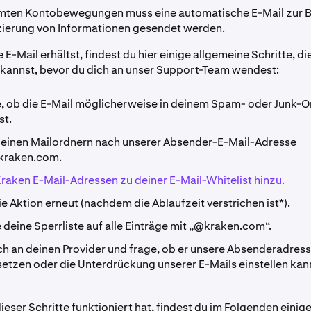
mten Kontobewegungen muss eine automatische E-Mail zur 
izierung von Informationen gesendet werden.
E-Mail erhältst, findest du hier einige allgemeine Schritte, di
kannst, bevor du dich an unser Support-Team wendest:
, ob die E-Mail möglicherweise in deinem Spam- oder Junk-O
st.
deinen Mailordnern nach unserer Absender-E-Mail-Adresse
kraken.com
.
Kraken E-Mail-Adressen zu deiner E-Mail-Whitelist hinzu.
e Aktion erneut (nachdem die Ablaufzeit verstrichen ist*).
deine Sperrliste auf alle Einträge mit „@kraken.com“.
h an deinen Provider und frage, ob er unsere Absenderadress
setzen oder die Unterdrückung unserer E-Mails einstellen kan
eser Schritte funktioniert hat, findest du im Folgenden einig