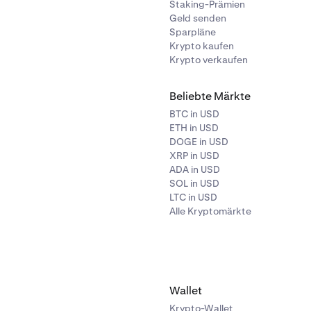
Staking-Prämien
Geld senden
Sparpläne
Krypto kaufen
Krypto verkaufen
Beliebte Märkte
BTC in USD
ETH in USD
DOGE in USD
XRP in USD
ADA in USD
SOL in USD
LTC in USD
Alle Kryptomärkte
Wallet
Krypto-Wallet