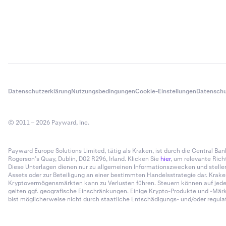
Datenschutzerklärung
Nutzungsbedingungen
Cookie-Einstellungen
Datenschu
© 2011 – 2026 Payward, Inc.
Payward Europe Solutions Limited, tätig als Kraken, ist durch die Central Bank 
Rogerson’s Quay, Dublin, D02 R296, Irland. Klicken Sie
hier
, um relevante Rich
Diese Unterlagen dienen nur zu allgemeinen Informationszwecken und stelle
Assets oder zur Beteiligung an einer bestimmten Handelsstrategie dar. Krak
Kryptovermögensmärkten kann zu Verlusten führen. Steuern können auf jede R
gelten ggf. geografische Einschränkungen. Einige Krypto-Produkte und -Märkt
bist möglicherweise nicht durch staatliche Entschädigungs- und/oder regulato