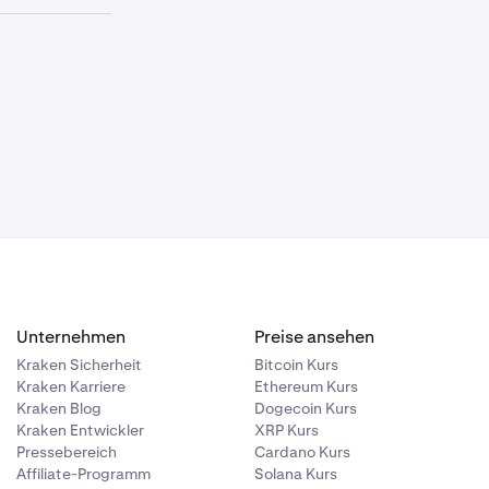
die mit der
 versuche
t, die mit
hen (+)
n du dein
 du eine
 zur
hast oder
 weitere
hebung bei
hungen
ksetzungen
ustellung
suchst.
Unternehmen
Preise ansehen
Kraken Sicherheit
Bitcoin Kurs
Kraken Karriere
Ethereum Kurs
Kraken Blog
Dogecoin Kurs
Kraken Entwickler
XRP Kurs
Pressebereich
Cardano Kurs
Affiliate-Programm
Solana Kurs