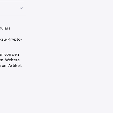
ungen zu
ragen.
öglicherweise
mulars
gen.
ten
1
o-zu-Krypto-
enten.
en von den
rstützt:
n. Weitere
rem Artikel.
n und
wendeten
sein, dass das
indest du im