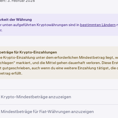
iert:
3. Februar 2026
rkeit der Währung
er unten aufgeführten Kryptowährungen sind in
bestimmten Ländern
n
r.
eträge für Krypto-Einzahlungen
e Krypto-Einzahlung unter dem erforderlichen Mindestbetrag liegt, wir
chlagen“ markiert, und die Mittel gehen dauerhaft verloren. Diese Er
ht gutgeschrieben, auch wenn du eine weitere Einzahlung tätigst, die
etrag erfüllt.
m Krypto-Mindestbeträge anzuzeigen
indest du eine Übersicht über die Mindestwerte, die für die 
m Mindestbeträge für Fiat-Währungen anzuzeigen
on Kryptowährungen erforderlich sind. Die Mindestbeträge fü