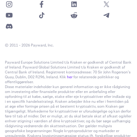
© 2011 - 2026 Payward, Inc.
Payward Europe Solutions Limited t/a Kraken er godkendt af Central Bank
of Ireland. Payward Global Solutions Limited t/a Kraken er godkendt af
Central Bank of Ireland. Registreret kontoradresse: 70 Sir John Rogerson’s
Quay, Dublin, D02 R296, Ireland. Klik
her
for relaterede politikker og
offentliggørelser.
Disse materialer indeholder kun generel information og er ikke rådgivning
om investering eller finansielle produkter eller en anbefaling eller
opfordring til at købe, sælge, stake eller eje kryptoaktiver eller indlade sig
i en specifik handelsstrategi. Kraken arbejder ikke nu eller i fremtiden på
at øge eller forringe prisen på et bestemt kryptoaktiv, som Kraken gør
tilgængeligt. Markederne for kryptoaktiver er uforudsigelige og kan derfor
føre til tab af midler. Det er muligt, at du skal betale skat af afkast og/eller
enhver stigning i værdien af dine kryptoaktiver, og du bør søge uafhængig
rådgivning vedrørende din skattesituation. Der gælder muligvis
geografiske begrænsninger. Nogle kryptoprodukter og markeder er
uregulerede. Krakens lovgivningsmæssige status ift. forskellige produkter