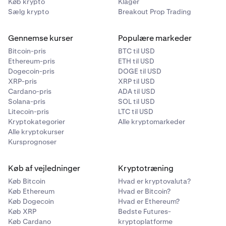
betalingskanaler forankret i Bitcoins blockchain. Få
Køb krypto
Klager
Sælg krypto
Breakout Prop Trading
mere at vide om Bitcoins Lightning Network i vores
læringscenter.
Gennemse kurser
Populære markeder
For en guide til at indbetale BTC til din Kraken-konto via
Bitcoin-pris
BTC til USD
Lightning Network, besøg:
Hvordan sender jeg bitcoin
Ethereum-pris
ETH til USD
på Lightning Network?
Dogecoin-pris
DOGE til USD
XRP-pris
XRP til USD
Cardano-pris
ADA til USD
Solana-pris
SOL til USD
Litecoin-pris
LTC til USD
Kryptokategorier
Alle kryptomarkeder
Alle kryptokurser
Kursprognoser
Køb af vejledninger
Kryptotræning
Køb Bitcoin
Hvad er kryptovaluta?
Køb Ethereum
Hvad er Bitcoin?
Køb Dogecoin
Hvad er Ethereum?
Køb XRP
Bedste Futures-
Køb Cardano
kryptoplatforme