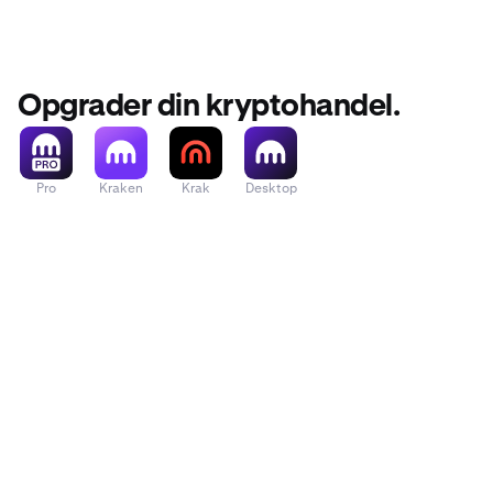
Opgrader din kryptohandel.
Pro
Kraken
Krak
Desktop