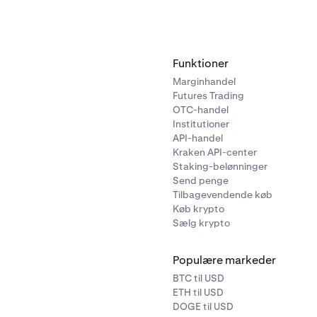
Funktioner
Marginhandel
Futures Trading
OTC-handel
Institutioner
API-handel
Kraken API-center
Staking-belønninger
Send penge
Tilbagevendende køb
Køb krypto
Sælg krypto
Populære markeder
BTC til USD
ETH til USD
DOGE til USD