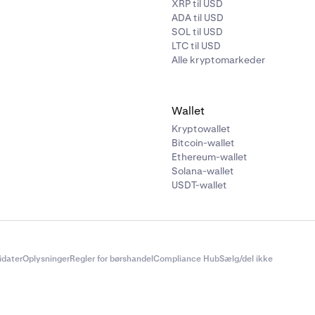
XRP til USD
ADA til USD
SOL til USD
LTC til USD
Alle kryptomarkeder
Wallet
Kryptowallet
Bitcoin-wallet
Ethereum-wallet
Solana-wallet
USDT-wallet
didater
Oplysninger
Regler for børshandel
Compliance Hub
Sælg/del ikke