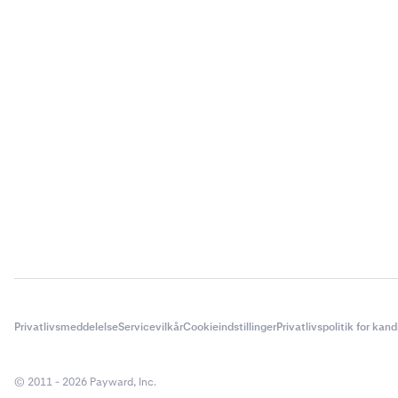
Privatlivsmeddelelse
Servicevilkår
Cookieindstillinger
Privatlivspolitik for kan
© 2011 - 2026 Payward, Inc.