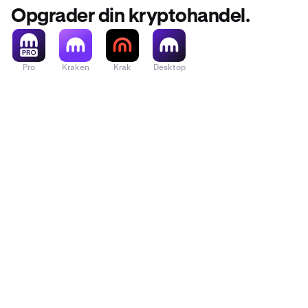
Opgrader din kryptohandel.
Pro
Kraken
Krak
Desktop