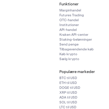
Funktioner
Marginhandel
Futures Trading
OTC-handel
Institutioner
API-handel
Kraken API-center
Staking-belønninger
Send penge
Tilbagevendende køb
Køb krypto
Sælg krypto
Populære markeder
BTC til USD
ETH til USD
DOGE til USD
XRP til USD
ADA til USD
SOL til USD
LTC til USD