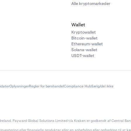
Alle kryptomarkeder
Wallet
Kryptowallet
Bitcoin-wallet
Ethereum-wallet
Solana-wallet
USDT-wallet
didater
Oplysninger
Regler for børshandel
Compliance Hub
Sælg/del ikke
reland. Payward Global Solutions Limited t/a Kraken er godkendt af Central Bank 
estering eller finansielle produkter eller en anbefaling eller opfordring til at køb