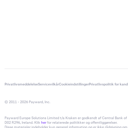
Privatlivsmeddelelse
Servicevilkår
Cookieindstillinger
Privatlivspolitik for kan
© 2011 - 2026 Payward, Inc.
Payward Europe Solutions Limited t/a Kraken er godkendt af Central Bank of I
D02 R296, Ireland. Klik
her
for relaterede politikker og offentliggørelser.
Disse materialer indeholder kun generel information og er ikke rådgivning om inv