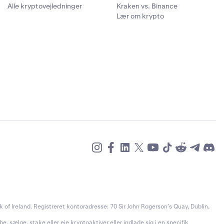
Alle kryptovejledninger
Kraken vs. Binance
Lær om krypto
of Ireland. Registreret kontoradresse: 70 Sir John Rogerson’s Quay, Dublin,
e, sælge, stake eller eje kryptoaktiver eller indlade sig i en specifik