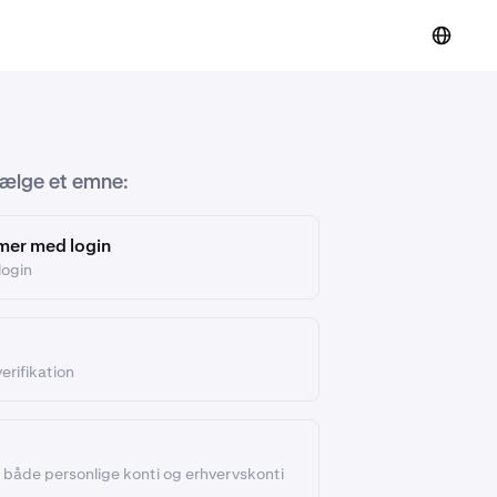
vælge et emne:
mer med login
login
erifikation
både personlige konti og erhvervskonti