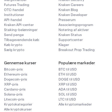
Futures Trading
Kraken Careers
OTC-handel
Kraken Blog
Institutioner
Kraken Developer
API-handel
Presserum
Kraken API-center
Associeringsprogram
Staking-belønninger
Notering af aktiver
Send penge
Kraken Status
Tilbagevendende køb
Supportcenter
Køb krypto
Klager
Sælg krypto
Breakout Prop Trading
Gennemse kurser
Populære markeder
Bitcoin-pris
BTC til USD
Ethereum-pris
ETH til USD
Dogecoin-pris
DOGE til USD
XRP-pris
XRP til USD
Cardano-pris
ADA til USD
Solana-pris
SOL til USD
Litecoin-pris
LTC til USD
Kryptokategorier
Alle kryptomarkeder
Alle kryptokurser