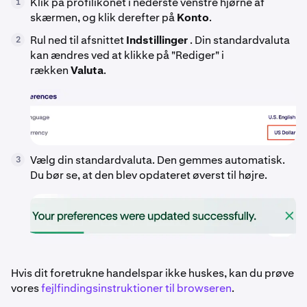
Klik på profilikonet i nederste venstre hjørne af
1
skærmen, og klik derefter på
Konto
.
Rul ned til afsnittet
Indstillinger
. Din standardvaluta
2
kan ændres ved at klikke på "Rediger" i
rækken
Valuta
.
Vælg din standardvaluta. Den gemmes automatisk.
3
Du bør se, at den blev opdateret øverst til højre.
Hvis dit foretrukne handelspar ikke huskes, kan du prøve
vores
fejlfindingsinstruktioner til browseren
.