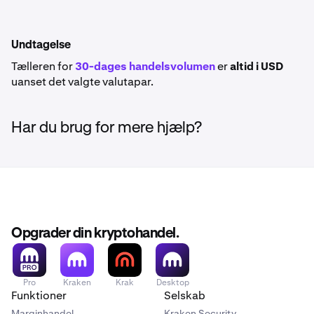
Undtagelse
Tælleren for
30-dages handelsvolumen
er
altid i USD
uanset det valgte valutapar.
Har du brug for mere hjælp?
Opgrader din kryptohandel.
Pro
Kraken
Krak
Desktop
Funktioner
Selskab
Marginhandel
Kraken Security