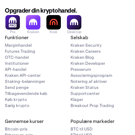
Opgrader din kryptohandel.
Pro
Kraken
Krak
Desktop
Funktioner
Selskab
Marginhandel
Kraken Security
Futures Trading
Kraken Careers
OTC-handel
Kraken Blog
Institutioner
Kraken Developer
API-handel
Presserum
Kraken API-center
Associeringsprogram
Staking-belønninger
Notering af aktiver
Send penge
Kraken Status
Tilbagevendende køb
Supportcenter
Køb krypto
Klager
Sælg krypto
Breakout Prop Trading
Gennemse kurser
Populære markeder
Bitcoin-pris
BTC til USD
Ethereum-pris
ETH til USD