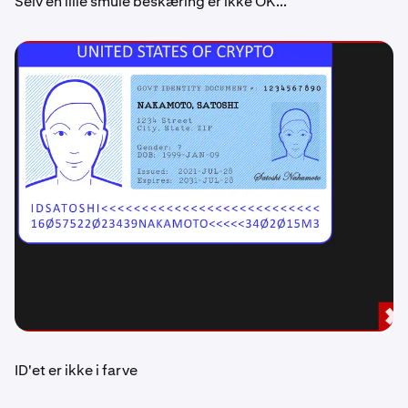
Selv en lille smule beskæring er ikke OK...
ID'et er ikke i farve