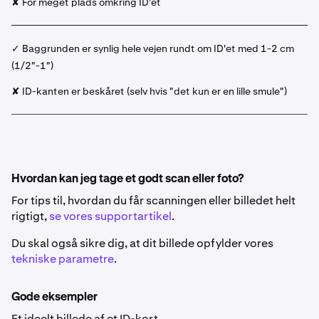
✘ For meget plads omkring ID'et
✓ Baggrunden er synlig hele vejen rundt om ID'et med 1-2 cm
(1/2"-1")
✘ ID-kanten er beskåret (selv hvis "det kun er en lille smule")
Hvordan kan jeg tage et godt scan eller foto?
For tips til, hvordan du får scanningen eller billedet helt
rigtigt,
se vores supportartikel
.
Du skal også sikre dig, at dit billede opfylder vores
tekniske parametre
.
Gode eksempler
Et ideelt billede af et ID-kort