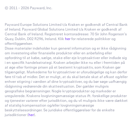
© 2011 - 2026 Payward, Inc.
Payward Europe Solutions Limited t/a Kraken er godkendt af Central Bank
of Ireland. Payward Global Solutions Limited t/a Kraken er godkendt af
Central Bank of Ireland. Registreret kontoradresse: 70 Sir John Rogerson’s
Quay, Dublin, D02 R296, Ireland. Klik
her
for relaterede politikker og
offentliggørelser.
Disse materialer indeholder kun generel information og er ikke rådgivning
om investering eller finansielle produkter eller en anbefaling eller
opfordring til at købe, sælge, stake eller eje kryptoaktiver eller indlade sig
i en specifik handelsstrategi. Kraken arbejder ikke nu eller i fremtiden på
at øge eller forringe prisen på et bestemt kryptoaktiv, som Kraken gør
tilgængeligt. Markederne for kryptoaktiver er uforudsigelige og kan derfor
føre til tab af midler. Det er muligt, at du skal betale skat af afkast og/eller
enhver stigning i værdien af dine kryptoaktiver, og du bør søge uafhængig
rådgivning vedrørende din skattesituation. Der gælder muligvis
geografiske begrænsninger. Nogle kryptoprodukter og markeder er
uregulerede. Krakens lovgivningsmæssige status ift. forskellige produkter
og tjenester varierer efter jurisdiktion, og du vil muligvis ikke være dækket
af statslig kompensation og/eller lovgivningsmæssige
beskyttelsesordninger. Se juridiske offentliggørelser for de enkelte
jurisdiktioner (
her
).