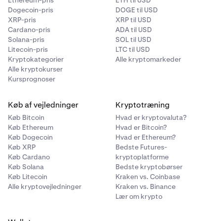
Dogecoin-pris
DOGE til USD
XRP-pris
XRP til USD
Cardano-pris
ADA til USD
Solana-pris
SOL til USD
Litecoin-pris
LTC til USD
Kryptokategorier
Alle kryptomarkeder
Alle kryptokurser
Kursprognoser
Køb af vejledninger
Kryptotræning
Køb Bitcoin
Hvad er kryptovaluta?
Køb Ethereum
Hvad er Bitcoin?
Køb Dogecoin
Hvad er Ethereum?
Køb XRP
Bedste Futures-
Køb Cardano
kryptoplatforme
Køb Solana
Bedste kryptobørser
Køb Litecoin
Kraken vs. Coinbase
Alle kryptovejledninger
Kraken vs. Binance
Lær om krypto