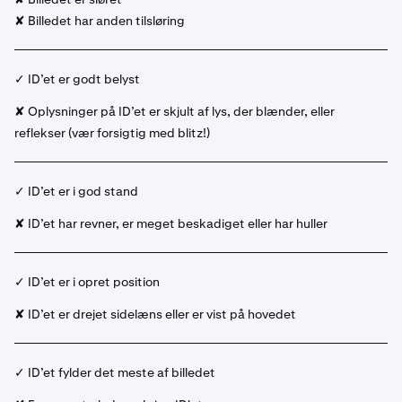
✘ Billedet har anden tilsløring
✓ ID’et er godt belyst
✘ Oplysninger på ID’et er skjult af lys, der blænder, eller
reflekser (vær forsigtig med blitz!)
✓ ID’et er i god stand
✘ ID’et har revner, er meget beskadiget eller har huller
✓ ID’et er i opret position
✘ ID’et er drejet sidelæns eller er vist på hovedet
✓ ID’et fylder det meste af billedet