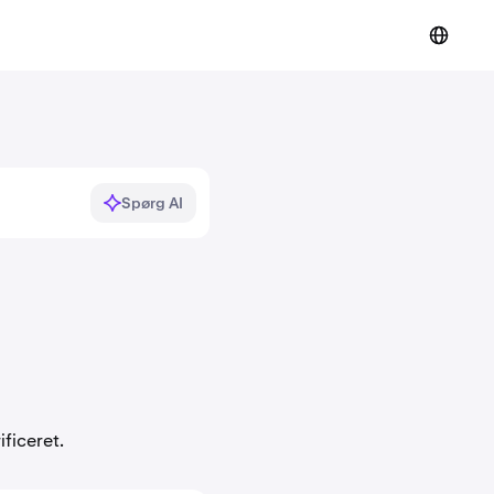
Spørg AI
ficeret.