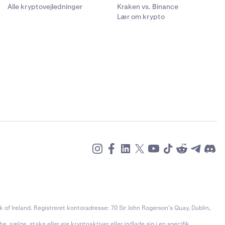
Alle kryptovejledninger
Kraken vs. Binance
Lær om krypto
of Ireland. Registreret kontoradresse: 70 Sir John Rogerson’s Quay, Dublin,
e, sælge, stake eller eje kryptoaktiver eller indlade sig i en specifik