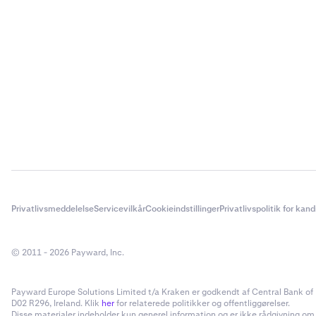
Privatlivsmeddelelse
Servicevilkår
Cookieindstillinger
Privatlivspolitik for kan
© 2011 - 2026 Payward, Inc.
Payward Europe Solutions Limited t/a Kraken er godkendt af Central Bank of I
D02 R296, Ireland. Klik
her
for relaterede politikker og offentliggørelser.
Disse materialer indeholder kun generel information og er ikke rådgivning om inv