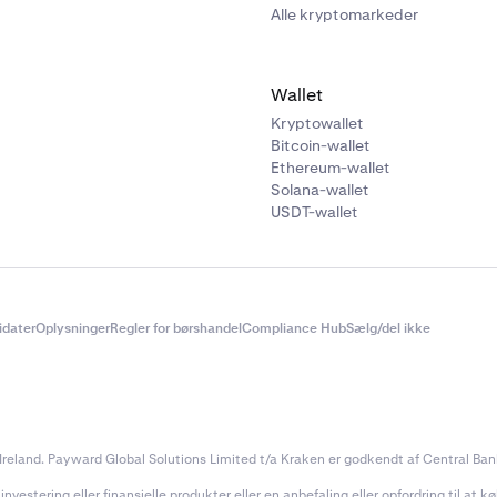
Alle kryptomarkeder
Wallet
Kryptowallet
Bitcoin-wallet
Ethereum-wallet
Solana-wallet
USDT-wallet
didater
Oplysninger
Regler for børshandel
Compliance Hub
Sælg/del ikke
reland. Payward Global Solutions Limited t/a Kraken er godkendt af Central Bank 
estering eller finansielle produkter eller en anbefaling eller opfordring til at køb