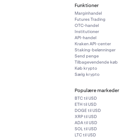
Funktioner
Marginhandel
Futures Trading
OTC-handel
Institutioner
API-handel
Kraken API-center
Staking-belønninger
Send penge
Tilbagevendende køb
Køb krypto
Sælg krypto
Populære markeder
BTC til USD
ETH til USD
DOGE til USD
XRP til USD
ADA til USD
SOL til USD
LTC til USD