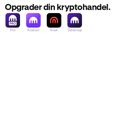
Opgrader din kryptohandel.
Pro
Kraken
Krak
Desktop