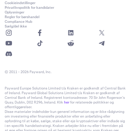
Cookieindstillinger
Privatlivspolitik for kandidater
Oplysninger
Regler for børshandel
Compliance Hub
Sælg/del ikke
© 2011 - 2026 Payward, Inc.
Payward Europe Solutions Limited t/a Kraken er godkendt af Central Bank
of Ireland. Payward Global Solutions Limited t/a Kraken er godkendt af
Central Bank of Ireland. Registreret kontoradresse: 70 Sir John Rogerson’s
Quay, Dublin, D02 R296, Ireland. Klik
her
for relaterede politikker og
offentliggørelser.
Disse materialer indeholder kun generel information og er ikke rådgivning
om investering eller finansielle produkter eller en anbefaling eller
opfordring til at købe, sælge, stake eller eje kryptoaktiver eller indlade sig
i en specifik handelsstrategi. Kraken arbejder ikke nu eller i fremtiden på
at øge eller forringe prisen på et bestemt kryptoaktiv, som Kraken gør