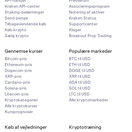
API-handel
Presserum
Kraken API-center
Associeringsprogram
Staking-belønninger
Notering af aktiver
Send penge
Kraken Status
Tilbagevendende køb
Supportcenter
Køb krypto
Klager
Sælg krypto
Breakout Prop Trading
Gennemse kurser
Populære markeder
Bitcoin-pris
BTC til USD
Ethereum-pris
ETH til USD
Dogecoin-pris
DOGE til USD
XRP-pris
XRP til USD
Cardano-pris
ADA til USD
Solana-pris
SOL til USD
Litecoin-pris
LTC til USD
Kryptokategorier
Alle kryptomarkeder
Alle kryptokurser
Kursprognoser
Køb af vejledninger
Kryptotræning