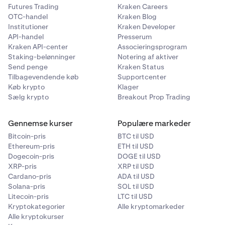
Futures Trading
Kraken Careers
OTC-handel
Kraken Blog
Institutioner
Kraken Developer
API-handel
Presserum
Kraken API-center
Associeringsprogram
Staking-belønninger
Notering af aktiver
Send penge
Kraken Status
Tilbagevendende køb
Supportcenter
Køb krypto
Klager
Sælg krypto
Breakout Prop Trading
Gennemse kurser
Populære markeder
Bitcoin-pris
BTC til USD
Ethereum-pris
ETH til USD
Dogecoin-pris
DOGE til USD
XRP-pris
XRP til USD
Cardano-pris
ADA til USD
Solana-pris
SOL til USD
Litecoin-pris
LTC til USD
Kryptokategorier
Alle kryptomarkeder
Alle kryptokurser