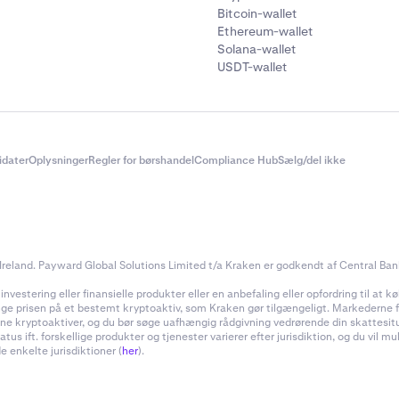
Bitcoin-wallet
Ethereum-wallet
Solana-wallet
USDT-wallet
didater
Oplysninger
Regler for børshandel
Compliance Hub
Sælg/del ikke
reland. Payward Global Solutions Limited t/a Kraken er godkendt af Central Bank 
estering eller finansielle produkter eller en anbefaling eller opfordring til at køb
inge prisen på et bestemt kryptoaktiv, som Kraken gør tilgængeligt. Markederne for
f dine kryptoaktiver, og du bør søge uafhængig rådgivning vedrørende din skattes
 ift. forskellige produkter og tjenester varierer efter jurisdiktion, og du vil m
e enkelte jurisdiktioner (
her
).