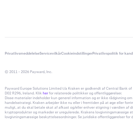
Privatlivsmeddelelse
Servicevilkår
Cookieindstillinger
Privatlivspolitik for kan
© 2011 - 2026 Payward, Inc.
Payward Europe Solutions Limited t/a Kraken er godkendt af Central Bank of I
D02 R296, Ireland. Klik
her
for relaterede politikker og offentliggørelser.
Disse materialer indeholder kun generel information og er ikke rådgivning om inv
handelsstrategi. Kraken arbejder ikke nu eller i fremtiden på at øge eller forr
muligt, at du skal betale skat af afkast og/eller enhver stigning i værdien a
kryptoprodukter og markeder er uregulerede. Krakens lovgivningsmæssige status
lovgivningsmæssige beskyttelsesordninger. Se juridiske offentliggørelser for d