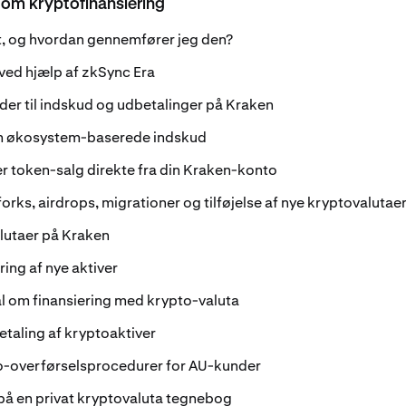
 om kryptofinansiering
st, og hvordan gennemfører jeg den?
ved hjælp af zkSync Era
der til indskud og udbetalinger på Kraken
um økosystem-baserede indskud
ler token-salg direkte fra din Kraken-konto
orks, airdrops, migrationer og tilføjelse af nye kryptovalutae
lutaer på Kraken
ng af nye aktiver
l om finansiering med krypto-valuta
etaling af kryptoaktiver
to-overførselsprocedurer for AU-kunder
på en privat kryptovaluta tegnebog