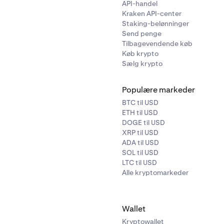
API-handel
Kraken API-center
Staking-belønninger
Send penge
Tilbagevendende køb
Køb krypto
Sælg krypto
Populære markeder
BTC til USD
ETH til USD
DOGE til USD
XRP til USD
ADA til USD
SOL til USD
LTC til USD
Alle kryptomarkeder
Wallet
Kryptowallet