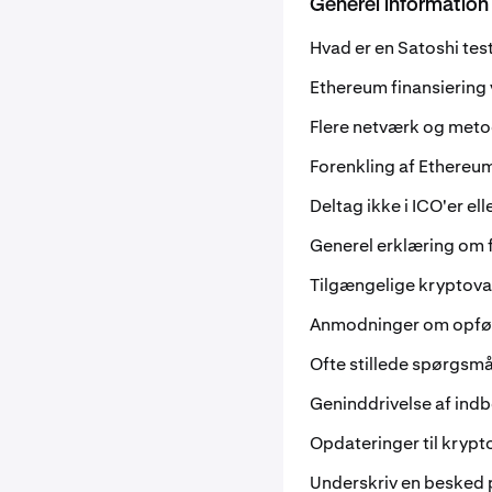
Generel information
Hvad er en Satoshi te
Ethereum finansiering 
Flere netværk og meto
Forenkling af Ethere
Deltag ikke i ICO'er el
Generel erklæring om f
Tilgængelige kryptova
Anmodninger om opføri
Ofte stillede spørgsmå
Geninddrivelse af indb
Opdateringer til kryp
Underskriv en besked 