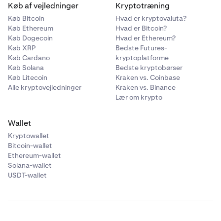
Køb af vejledninger
Kryptotræning
Køb Bitcoin
Hvad er kryptovaluta?
Køb Ethereum
Hvad er Bitcoin?
Køb Dogecoin
Hvad er Ethereum?
Køb XRP
Bedste Futures-
Køb Cardano
kryptoplatforme
Køb Solana
Bedste kryptobørser
Køb Litecoin
Kraken vs. Coinbase
Alle kryptovejledninger
Kraken vs. Binance
Lær om krypto
Wallet
Kryptowallet
Bitcoin-wallet
Ethereum-wallet
Solana-wallet
USDT-wallet