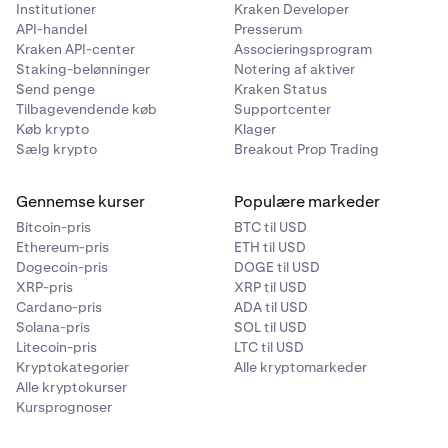
Institutioner
Kraken Developer
API-handel
Presserum
Kraken API-center
Associeringsprogram
Staking-belønninger
Notering af aktiver
Send penge
Kraken Status
Tilbagevendende køb
Supportcenter
Køb krypto
Klager
Sælg krypto
Breakout Prop Trading
Gennemse kurser
Populære markeder
Bitcoin-pris
BTC til USD
Ethereum-pris
ETH til USD
Dogecoin-pris
DOGE til USD
XRP-pris
XRP til USD
Cardano-pris
ADA til USD
Solana-pris
SOL til USD
Litecoin-pris
LTC til USD
Kryptokategorier
Alle kryptomarkeder
Alle kryptokurser
Kursprognoser