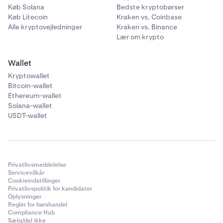
Køb Solana
Bedste kryptobørser
Køb Litecoin
Kraken vs. Coinbase
Alle kryptovejledninger
Kraken vs. Binance
Lær om krypto
Wallet
Kryptowallet
Bitcoin-wallet
Ethereum-wallet
Solana-wallet
USDT-wallet
Privatlivsmeddelelse
Servicevilkår
Cookieindstillinger
Privatlivspolitik for kandidater
Oplysninger
Regler for børshandel
Compliance Hub
Sælg/del ikke