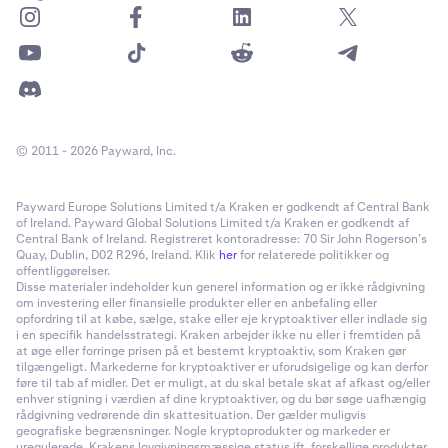
© 2011 - 2026 Payward, Inc.
Payward Europe Solutions Limited t/a Kraken er godkendt af Central Bank
of Ireland. Payward Global Solutions Limited t/a Kraken er godkendt af
Central Bank of Ireland. Registreret kontoradresse: 70 Sir John Rogerson’s
Quay, Dublin, D02 R296, Ireland. Klik
her
for relaterede politikker og
offentliggørelser.
Disse materialer indeholder kun generel information og er ikke rådgivning
om investering eller finansielle produkter eller en anbefaling eller
opfordring til at købe, sælge, stake eller eje kryptoaktiver eller indlade sig
i en specifik handelsstrategi. Kraken arbejder ikke nu eller i fremtiden på
at øge eller forringe prisen på et bestemt kryptoaktiv, som Kraken gør
tilgængeligt. Markederne for kryptoaktiver er uforudsigelige og kan derfor
føre til tab af midler. Det er muligt, at du skal betale skat af afkast og/eller
enhver stigning i værdien af dine kryptoaktiver, og du bør søge uafhængig
rådgivning vedrørende din skattesituation. Der gælder muligvis
geografiske begrænsninger. Nogle kryptoprodukter og markeder er
uregulerede. Krakens lovgivningsmæssige status ift. forskellige produkter