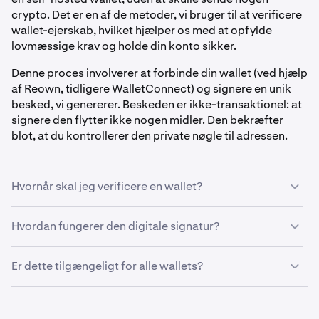
crypto. Det er en af de metoder, vi bruger til at verificere
wallet-ejerskab, hvilket hjælper os med at opfylde
lovmæssige krav og holde din konto sikker.
Denne proces involverer at forbinde din wallet (ved hjælp
af Reown, tidligere WalletConnect) og signere en unik
besked, vi genererer. Beskeden er ikke-transaktionel: at
signere den flytter ikke nogen midler. Den bekræfter
blot, at du kontrollerer den private nøgle til adressen.
Hvornår skal jeg verificere en wallet?
Du kan blive bedt om at verificere din wallet, før:
Hvordan fungerer den digitale signatur?
Når du bliver bedt om at verificere en self-hosted wallet,
•
Udbetaling af crypto til en self-hosted wallet
Er dette tilgængeligt for alle wallets?
kan du forvente følgende:
•
Indbetaling fra en ny self-hosted wallet
Digital signaturverifikation understøtter i øjeblikket
EVM-kompatible
wallets (som MetaMask, Trust Wallet
Verifikation sikrer, at du har kontrol over wallet'en.
Forbind din wallet
1