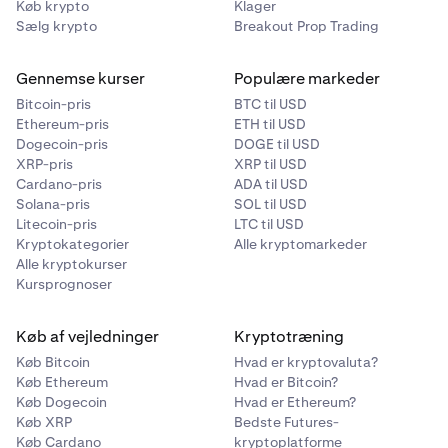
Køb krypto
Klager
signaturverifikation
endnu ikke i mobilappsene
. Du
Sælg krypto
Breakout Prop Trading
vil blive omdirigeret til
webversionen
for at fuldføre
processen.
Gennemse kurser
Populære markeder
Bitcoin-pris
BTC til USD
Ethereum-pris
ETH til USD
Dogecoin-pris
DOGE til USD
XRP-pris
XRP til USD
Cardano-pris
ADA til USD
Solana-pris
SOL til USD
Litecoin-pris
LTC til USD
Kryptokategorier
Alle kryptomarkeder
Alle kryptokurser
Kursprognoser
Køb af vejledninger
Kryptotræning
Køb Bitcoin
Hvad er kryptovaluta?
Køb Ethereum
Hvad er Bitcoin?
Køb Dogecoin
Hvad er Ethereum?
Køb XRP
Bedste Futures-
Køb Cardano
kryptoplatforme