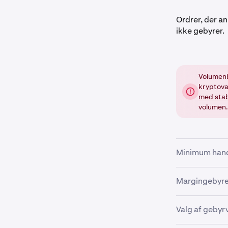
Ordrer, der an
ikke gebyrer.
Volumenb
kryptova
med stab
volumen.
Minimum han
Der er et min
Margingebyre
præcisionen fo
har den decim
Hvis du handle
Valg af gebyr
vil følgende y