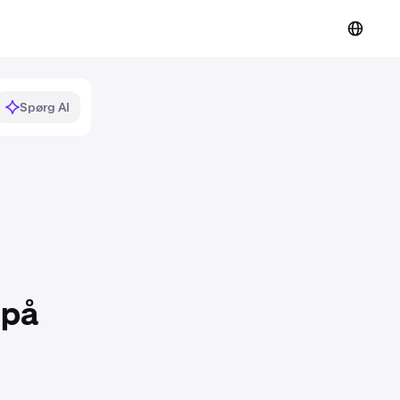
Spørg AI
 på