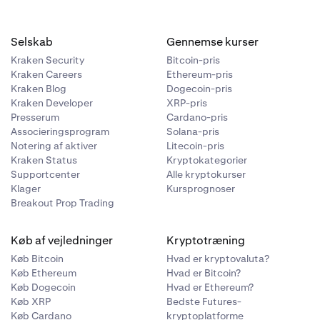
m:
Selskab
Gennemse kurser
Kraken Security
Bitcoin-pris
Kraken Careers
Ethereum-pris
Kraken Blog
Dogecoin-pris
Kraken Developer
XRP-pris
Presserum
Cardano-pris
Associeringsprogram
Solana-pris
Notering af aktiver
Litecoin-pris
arkedet:
 tjek vores
Kraken Status
Kryptokategorier
Supportcenter
Alle kryptokurser
Klager
Kursprognoser
Breakout Prop Trading
om:
Køb af vejledninger
Kryptotræning
Køb Bitcoin
Hvad er kryptovaluta?
Køb Ethereum
Hvad er Bitcoin?
Køb Dogecoin
Hvad er Ethereum?
Køb XRP
Bedste Futures-
Køb Cardano
kryptoplatforme