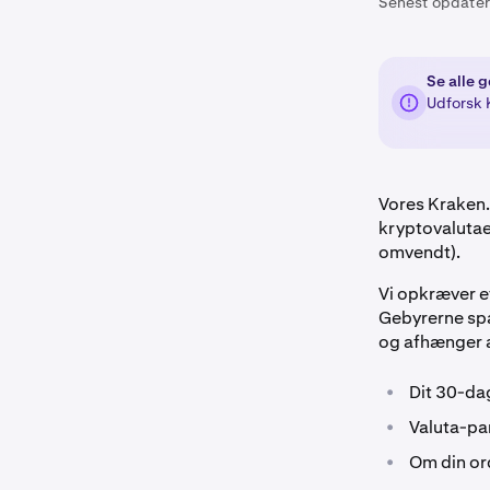
Senest opdater
Se alle 
Udforsk
Vores Kraken.
kryptovalutaer
omvendt).
Vi opkræver e
Gebyrerne spæ
og afhænger a
•
Dit 30-da
•
Valuta-par
•
Om din ord