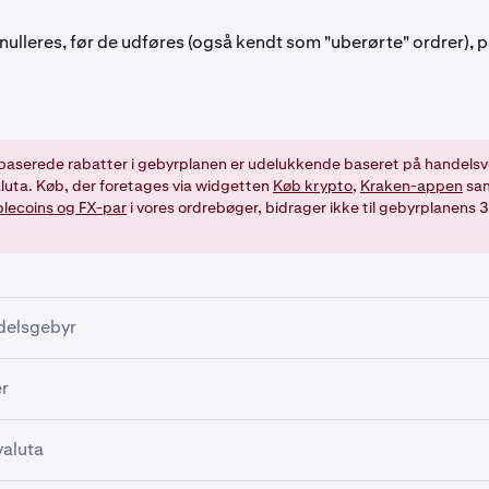
nulleres, før de udføres (også kendt som "uberørte" ordrer), 
aserede rabatter i gebyrplanen er udelukkende baseret på handelsv
luta. Køb, der foretages via widgetten
Køb krypto
,
Kraken-appen
sa
lecoins og FX-par
i vores ordrebøger, bidrager ikke til gebyrplanens
delsgebyr
imumshandelsgebyr, der indtastes som det minimumsbeløb i he
r
r det par, der handles. Det påvirker handler af lille værdi, der
alpræcision, der er nødvendig for at oprette en hovedbogspo
r med gearing (en valgfri, avanceret funktion),
valuta
derligere gebyrer blive anvendt: