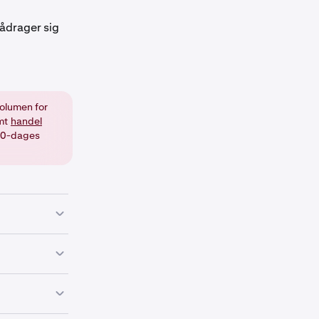
pådrager sig
olumen for
mt
handel
 30-dages
nhold til
 muligvis ikke
st.