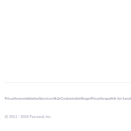
Rollover-
3
Mens posi
- Rollove
- Antal 4-
Beregning
20.000 $ x
Lukkehand
4
Du lukker 
Den samle
Privatlivsmeddelelse
Servicevilkår
Cookieindstillinger
Privatlivspolitik for kan
50 x 200 
Lukkehand
© 2011 - 2026 Payward, Inc.
10.000 $ x