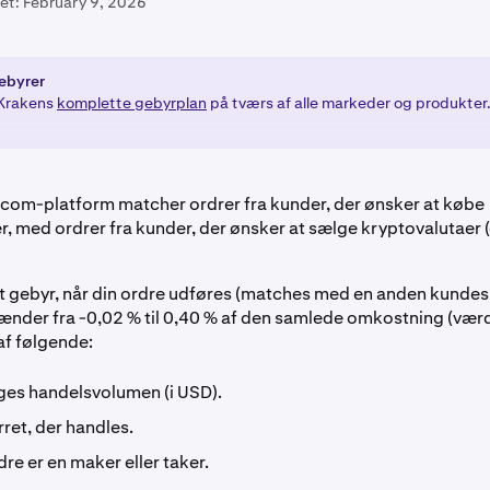
et:
February 9, 2026
gebyrer
 Krakens
komplette gebyrplan
på tværs af alle markeder og produkter
com-platform matcher ordrer fra kunder, der ønsker at købe
, med ordrer fra kunder, der ønsker at sælge kryptovalutaer (
t gebyr, når din ordre udføres (matches med en anden kundes 
nder fra -0,02 % til 0,40 % af den samlede omkostning (værdi
f følgende:
ges handelsvolumen (i USD).
ret, der handles.
re er en maker eller taker.