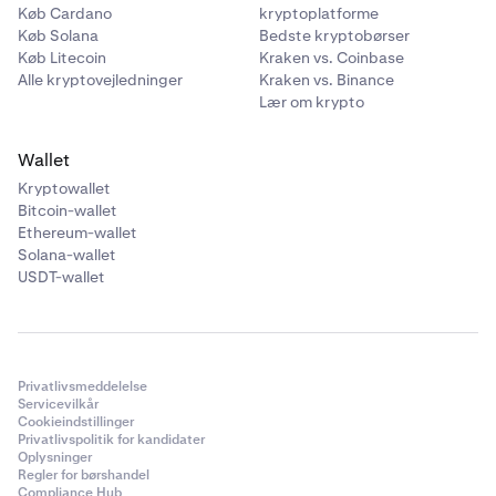
Køb Cardano
kryptoplatforme
Køb Solana
Bedste kryptobørser
Køb Litecoin
Kraken vs. Coinbase
Alle kryptovejledninger
Kraken vs. Binance
Lær om krypto
Wallet
Kryptowallet
Bitcoin-wallet
Ethereum-wallet
Solana-wallet
USDT-wallet
Privatlivsmeddelelse
Servicevilkår
Cookieindstillinger
Privatlivspolitik for kandidater
Oplysninger
Regler for børshandel
Compliance Hub