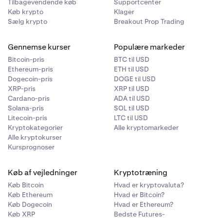
Tilbagevendende køb
Supportcenter
Køb krypto
Klager
Sælg krypto
Breakout Prop Trading
Gennemse kurser
Populære markeder
Bitcoin-pris
BTC til USD
Ethereum-pris
ETH til USD
Dogecoin-pris
DOGE til USD
XRP-pris
XRP til USD
Cardano-pris
ADA til USD
Solana-pris
SOL til USD
Litecoin-pris
LTC til USD
Kryptokategorier
Alle kryptomarkeder
Alle kryptokurser
Kursprognoser
Køb af vejledninger
Kryptotræning
Køb Bitcoin
Hvad er kryptovaluta?
Køb Ethereum
Hvad er Bitcoin?
Køb Dogecoin
Hvad er Ethereum?
Køb XRP
Bedste Futures-