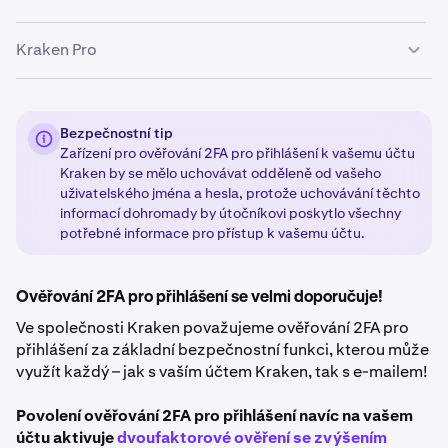
Kraken Pro
Přihlaste se
ke svému účtu Kraken.
1
Může se zobrazit vyskakovací okno, které vás
2
Tyto informace jsou určeny klientům používajícím
požádá o přidání ověřování 2FA. Pokud se zobrazí,
rozhraní Kraken Pro (
pro.kraken.com
)
klikněte na možnost
Přidat přístupový klíč.
Bezpečnostní tip
Zařízení pro ověřování 2FA pro přihlášení k vašemu účtu
Kraken by se mělo uchovávat odděleně od vašeho
Přihlaste se ke svému účtu Kraken přes adresu
1
Pokud se vyskakovací okno nezobrazí, klikněte na
3
uživatelského jména a hesla, protože uchovávání těchto
https://pro.kraken.com
ikonu svého profilu v levém dolním rohu stránky
informací dohromady by útočníkovi poskytlo všechny
a vyberte možnost
Bezpečnost
.
Klikněte na ikonu svého profilu v pravém horním rohu
potřebné informace pro přístup k vašemu účtu.
2
stránky.
Sjeďte dolů, abyste našli ověření 2FA pro přihlášení.
4
Vyberte možnost
Nastavení
a potom
Bezpečnost
.
3
Klikněte na možnosti
Přidat přístupový klíč
Ověřování 2FA pro přihlášení se velmi doporučuje!
Sjeďte dolů k tabulce ověřování 2FA.
a
Povolit
.
Ve společnosti Kraken považujeme ověřování 2FA pro
Vyberte možnost Aktivovat ověřování 2FA vedle
4
přihlášení za základní bezpečnostní funkci, kterou může
části Přihlášení. Pokud už máte nastavené ověřování
Podle pokynů dokončete nastavení ověřování 2FA
5
využít každý – jak s vaším účtem Kraken, tak s e-mailem!
2FA, vyberte možnost Změnit metodu a zvolte
pro přihlášení.
metodu ověřování 2FA, kterou chcete použít. Mezi
Povolení ověřování 2FA pro přihlášení navíc na vašem
dostupné metody patří:
Hardwarový bezpečnostní
účtu aktivuje
dvoufaktorové ověření se zvýšením