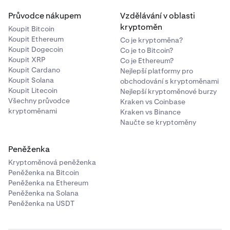
Průvodce nákupem
Vzdělávání v oblasti
kryptoměn
Koupit Bitcoin
Koupit Ethereum
Co je kryptoměna?
Koupit Dogecoin
Co je to Bitcoin?
Koupit XRP
Co je Ethereum?
Koupit Cardano
Nejlepší platformy pro
Koupit Solana
obchodování s kryptoměnami
Koupit Litecoin
Nejlepší kryptoměnové burzy
Všechny průvodce
Kraken vs Coinbase
kryptoměnami
Kraken vs Binance
Naučte se kryptoměny
Peněženka
Kryptoměnová peněženka
Peněženka na Bitcoin
Peněženka na Ethereum
Peněženka na Solana
Peněženka na USDT