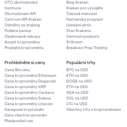
OTC obchodování
Blog Kraken
Instituce
Kraken pro vývojáře
Obchodování API
Tisková místnost
Centrum API Kraken
Partnerský program
Odměny za staking
Uvedení aktiv
Pošlete peníze
Stav Krakenu
Opakované nákupy
Centrum podpory
Koupit kryptoměnu
Stížnosti
Prodejte kryptoměnu
Breakout Prop Trading
Prohlédněte si ceny
Populární trhy
Cena Bitcoinu
BTC na USD
Cena kryptoměny Ethereum
ETH na USD
Cena kryptoměny Dogecoin
DOGE na USD
Cena kryptoměny XRP
ETH na USD
Cena kryptoměny Cardano
ADA na USD
Cena kryptoměny Solana
SOL na USD
Cena kryptoměny Litecoin
LTC na USD
Kategorie kryptoměn
Všechny trhy s kryptoměnami
Ceny všech kryptoměn
Předpovědi cen