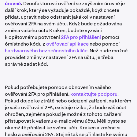
klíč
(nejbezpečnější) a
aplikace Authenticator
úrovně
.
Dvoufaktorové ověření se zvýšením úrovně je
(středně bezpečná).
další krok, který se vyžaduje pokaždé, když chcete
přidat, upravit nebo odstranit jakákoliv nastavení
ověřování 2FA na svém účtu. Když bude požadována
změna vašeho účtu Kraken, budete vyzváni
k opětovnému potvrzení
2FA pro přihlášení
pomocí
6místného kódu z
ověřovací aplikace
nebo pomocí
hardwarového bezpečnostního klíče
. Než bude možné
provádět změny v nastavení 2FA na účtu, je třeba
správně zadat kód.
Pokud potřebujete pomoc s obnovením vašeho
ověřování 2FA pro přihlášení,
kontaktujte podporu.
Pokud dojde ke ztrátě nebo odcizení zařízení, na kterém
je vaše ověřování 2FA, existuje riziko, že bude váš účet
ohrožen, zejména pokud je možné z tohoto zařízení
přistupovat k vašemu e-mailovému účtu. Měli byste se
okamžitě přihlásit ke svému účtu Kraken a změnit si
heslo a ověřování 2FA. Stejně tak se přihlaste ke svému