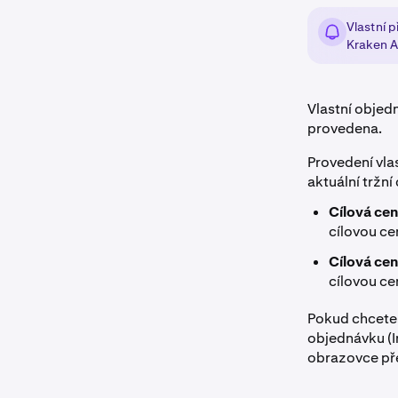
Vlastní 
Kraken A
Vlastní objed
provedena.
Provedení vla
aktuální tržní
Cílová cen
cílovou ce
Cílová cen
cílovou ce
Pokud chcete,
objednávku (I
obrazovce pře