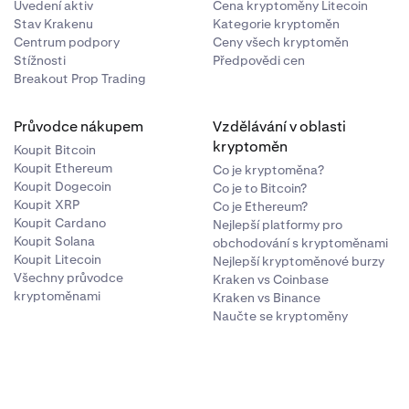
Uvedení aktiv
Cena kryptoměny Litecoin
Stav Krakenu
Kategorie kryptoměn
Centrum podpory
Ceny všech kryptoměn
Stížnosti
Předpovědi cen
Breakout Prop Trading
Průvodce nákupem
Vzdělávání v oblasti
kryptoměn
Koupit Bitcoin
Koupit Ethereum
Co je kryptoměna?
Koupit Dogecoin
Co je to Bitcoin?
Koupit XRP
Co je Ethereum?
Koupit Cardano
Nejlepší platformy pro
Koupit Solana
obchodování s kryptoměnami
Koupit Litecoin
Nejlepší kryptoměnové burzy
Všechny průvodce
Kraken vs Coinbase
vum.
kryptoměnami
Kraken vs Binance
Naučte se kryptoměny
na
Potvrdit
.