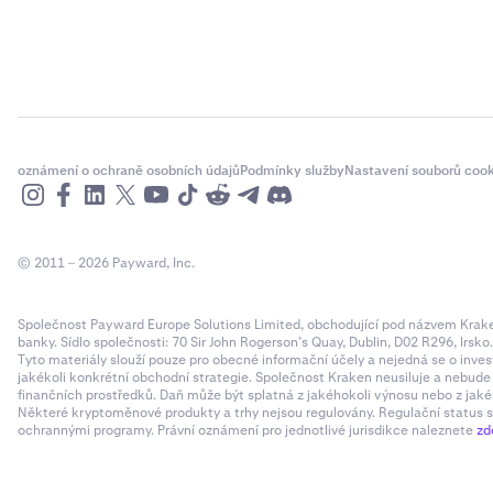
oznámení o ochraně osobních údajů
Podmínky služby
Nastavení souborů cook
© 2011 – 2026 Payward, Inc.
Společnost Payward Europe Solutions Limited, obchodující pod názvem Kraken,
banky. Sídlo společnosti: 70 Sir John Rogerson’s Quay, Dublin, D02 R296, Irsko
Tyto materiály slouží pouze pro obecné informační účely a nejedná se o inves
jakékoli konkrétní obchodní strategie. Společnost Kraken neusiluje a nebud
finančních prostředků. Daň může být splatná z jakéhokoli výnosu nebo z jaké
Některé kryptoměnové produkty a trhy nejsou regulovány. Regulační status sp
ochrannými programy. Právní oznámení pro jednotlivé jurisdikce naleznete
zd
Dále může
3
zvolit vla