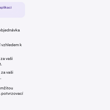
aplikaci
 objednávka
í vzhledem k
za vaši
t.
za vaši
.
amžitou
a potvrzovací