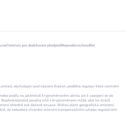
urze
Centrum pro dodržování předpisů
Neprodávat/nesdílet
imited, obchodující pod názvem Kraken, podléhá regulaci Irské centrální
ní nebo podílu na jakémkoli kryptoměnovém aktivu ani k zapojení se do
zí. Nepředvídatelná povaha trhů s kryptoměnami může vést ke ztrátě
denství ohledně své daňové situace. Mohou platit geografická omezení.
 možné, že nebudete chráněni státními kompenzačními a/nebo regulačními
b, nebo si