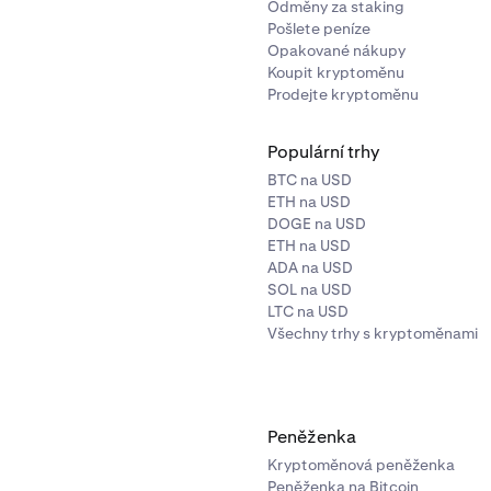
Odměny za staking
u take-profit nebo stop-loss.
Pošlete peníze
Opakované nákupy
Koupit kryptoměnu
Prodejte kryptoměnu
Populární trhy
BTC na USD
ETH na USD
DOGE na USD
ETH na USD
ADA na USD
SOL na USD
LTC na USD
Všechny trhy s kryptoměnami
ástku, kterou chcete zakoupit. Poté klikněte na
Koupit
+ akti
e potvrzovací obrazovka. Pokud vše vypadá dobře, klikněte 
Peněženka
Kryptoměnová peněženka
Peněženka na Bitcoin