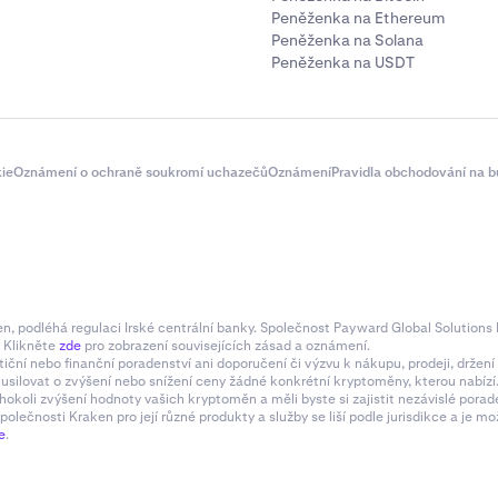
Peněženka na Ethereum
Peněženka na Solana
Peněženka na USDT
ie
Oznámení o ochraně soukromí uchazečů
Oznámení
Pravidla obchodování na b
 podléhá regulaci Irské centrální banky. Společnost Payward Global Solutions L
. Klikněte
zde
pro zobrazení souvisejících zásad a oznámení.
tiční nebo finanční poradenství ani doporučení či výzvu k nákupu, prodeji, drže
e usilovat o zvýšení nebo snížení ceny žádné konkrétní kryptoměny, kterou nabí
hokoli zvýšení hodnoty vašich kryptoměn a měli byste si zajistit nezávislé pora
olečnosti Kraken pro její různé produkty a služby se liší podle jurisdikce a je
e
.
te vybrat svou
cílovou cenu
. Můžete si vybrat z rychlých vole
stní cílovou cenu.