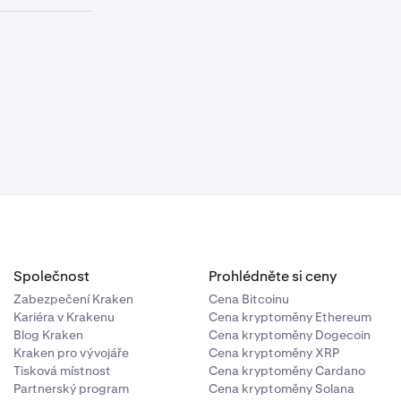
 vyšší cenu,
 zrušit.
u.
ší cenu, což
tý nákup na
m nebo
ámé systémové
Take-profit
kupu.
 konkrétní
Společnost
Prohlédněte si ceny
Zabezpečení Kraken
Cena Bitcoinu
Kariéra v Krakenu
Cena kryptoměny Ethereum
Blog Kraken
Cena kryptoměny Dogecoin
Kraken pro vývojáře
Cena kryptoměny XRP
Tisková místnost
Cena kryptoměny Cardano
Partnerský program
Cena kryptoměny Solana
ost nastavit