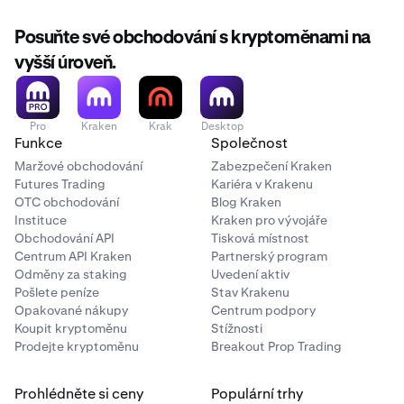
Změna jazyka:
Ujistěte se, že máte nainstalovanou aplikaci
1
Authenticator.
Posuňte své obchodování s kryptoměnami na
Po klepnutí na možnost Dvoufaktorové ověření
Přejděte na kartu
Účet
.
2
1
vyšší úroveň.
vyberte aplikaci Authenticator.
V části Předvolby klepněte na
Jazyk
.
2
Aplikace Authenticator se automaticky otevře –
3
Vyberte preferovaný jazyk z dostupných možností.
3
Pro
Kraken
Krak
Desktop
klepnutím na tlačítko OK uložíte klíč pro váš účet
Funkce
Společnost
Kraken.
Maržové obchodování
Zabezpečení Kraken
V tomto okamžiku doporučujeme vrátit se do
4
Futures Trading
Kariéra v Krakenu
aplikace, uložit tajný klíč na bezpečné místo jako
OTC obchodování
Blog Kraken
zálohu a poté klepnout na tlačítko Další.
Instituce
Kraken pro vývojáře
Obchodování API
Tisková místnost
Vraťte se do aplikace Authenticator a zkopírujte
5
Centrum API Kraken
Partnerský program
jednorázový přístupový kód pro zadání 2FA vašeho
Odměny za staking
Uvedení aktiv
nového účtu.
Pošlete peníze
Stav Krakenu
Opakované nákupy
Centrum podpory
Vložte nebo zadejte jednorázový přístupový kód do
6
Koupit kryptoměnu
Stížnosti
aplikace Kraken.
Prodejte kryptoměnu
Breakout Prop Trading
Hotovo! Úspěšně jste na svém účtu povolili 2FA pro
7
přihlášení.
Prohlédněte si ceny
Populární trhy