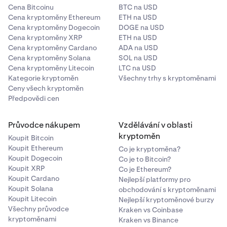
Cena Bitcoinu
BTC na USD
Cena kryptoměny Ethereum
ETH na USD
Cena kryptoměny Dogecoin
DOGE na USD
Cena kryptoměny XRP
ETH na USD
Cena kryptoměny Cardano
ADA na USD
Cena kryptoměny Solana
SOL na USD
Cena kryptoměny Litecoin
LTC na USD
Kategorie kryptoměn
Všechny trhy s kryptoměnami
Ceny všech kryptoměn
Předpovědi cen
Průvodce nákupem
Vzdělávání v oblasti
kryptoměn
Koupit Bitcoin
Koupit Ethereum
Co je kryptoměna?
Koupit Dogecoin
Co je to Bitcoin?
Koupit XRP
Co je Ethereum?
Koupit Cardano
Nejlepší platformy pro
Koupit Solana
obchodování s kryptoměnami
Koupit Litecoin
Nejlepší kryptoměnové burzy
Všechny průvodce
Kraken vs Coinbase
kryptoměnami
Kraken vs Binance