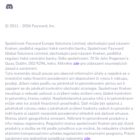
© 2011 – 2026 Payward, Inc.
Společnost Payward Europe Solutions Limited, obchodující pod názvem
Kraken, podléhá regulaci Irské centrální banky. Společnost Payward
Global Solutions Limited, obchodující pod názvem Kraken, podléhá
regulaci Irské centrální banky. Sídlo společnosti: 70 Sir John Rogerson’s
Quay, Dublin, D02 R296, Irsko. Klikněte
zde
pro zobrazení souvisejících
zásad a oznámení.
Tyto materiály slouží pouze pro obecné informační účely a nejedná se o
investiční nebo finanční poradenství ani doporučení či výzvu k nákupu,
prodeji, držení nebo podílu na jakémkoli kryptoměnovém aktivu ani k
zapojení se do jakékoli konkrétní obchodní strategie. Společnost Kraken
neusiluje a nebude usilovat o zvýšení nebo snížení ceny žádné konkrétní
kryptoměny, kterou nabízí. Nepředvídatelná povaha trhů s kryptoměnami
může vést ke ztrátě finančních prostředků. Daň může být splatná z
jakéhokoli výnosu nebo z jakéhokoli zvýšení hodnoty vašich kryptoměn a
měli byste si zajistit nezávislé poradenství ohledně své daňové situace.
Mohou platit geografická omezení. Některé kryptoměnové produkty a
trhy nejsou regulovány. Regulační status společnosti Kraken pro její různé
produkty a služby se liší podle jurisdikce a je možné, že nebudete chráněni
státními kompenzačními a/nebo regulačními ochrannými programy. Právní
oznámení pro jednotlivé jurisdikce naleznete
zde
.