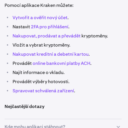
Pomocí aplikace Kraken můžete:
•
Vytvořit a ověřit nový účet
.
•
Nastavit
2FA pro přihlášení
.
•
Nakupovat, prodávat
a převádět
kryptoměny.
•
Vložit a vybrat kryptoměny.
•
Nakupovat kreditní a debetní kartou
.
•
Provádět
online bankovní platby ACH
.
•
Najít informace o vkladu.
•
Provádět výběry hotovosti.
•
Spravovat schválená zařízení
.
Nejčastější dotazy
Kde mohu aplikaci stáhnout?