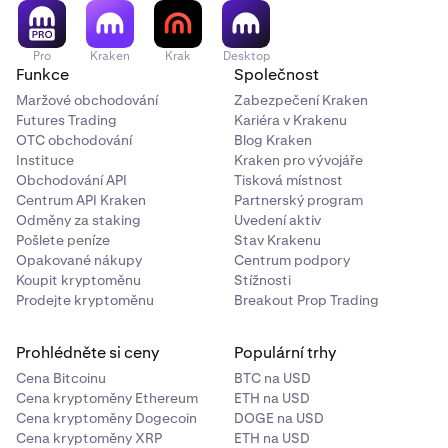
atd.), výrazně urychlí notářsky ověřený překlad dokladu
prokazujícího vaši adresu.
Pro
Kraken
Krak
Desktop
Funkce
Společnost
Maržové obchodování
Zabezpečení Kraken
Futures Trading
Kariéra v Krakenu
OTC obchodování
Blog Kraken
Instituce
Kraken pro vývojáře
Obchodování API
Tisková místnost
Centrum API Kraken
Partnerský program
Odměny za staking
Uvedení aktiv
Pošlete peníze
Stav Krakenu
Opakované nákupy
Centrum podpory
Koupit kryptoměnu
Stížnosti
Prodejte kryptoměnu
Breakout Prop Trading
Prohlédněte si ceny
Populární trhy
Cena Bitcoinu
BTC na USD
Cena kryptoměny Ethereum
ETH na USD
Cena kryptoměny Dogecoin
DOGE na USD
Cena kryptoměny XRP
ETH na USD