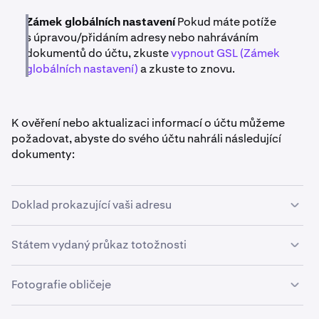
Zámek globálních nastavení
Pokud máte potíže
s úpravou/přidáním adresy nebo nahráváním
dokumentů do účtu, zkuste
vypnout GSL (Zámek
globálních nastavení)
a zkuste to znovu.
K ověření nebo aktualizaci informací o účtu můžeme
požadovat, abyste do svého účtu nahráli následující
dokumenty:
Doklad prokazující vaši adresu
Doklad o adrese musí obsahovat vaše jméno, adresu
Státem vydaný průkaz totožnosti
a musí z data dřívějšího než tři měsíce před datem
odeslání. NEPŘIJÍMÁME adresy P.O. boxů z žádné země.
Mezi platné dokumenty patří:
Fotografie obličeje
Platné dokumenty zahrnují, ale nejsou omezeny na:
Budete požádáni o poskytnutí fotografie obličeje,