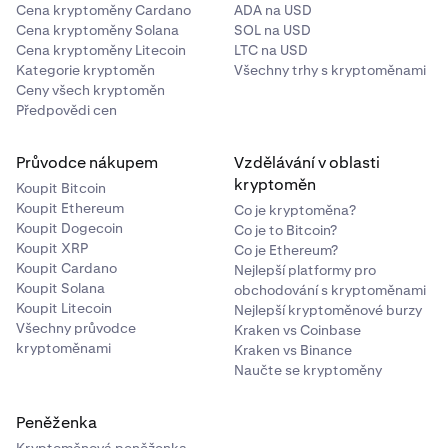
Cena kryptoměny Cardano
ADA na USD
Cena kryptoměny Solana
SOL na USD
Cena kryptoměny Litecoin
LTC na USD
Kategorie kryptoměn
Všechny trhy s kryptoměnami
Ceny všech kryptoměn
Předpovědi cen
Průvodce nákupem
Vzdělávání v oblasti
kryptoměn
Koupit Bitcoin
Koupit Ethereum
Co je kryptoměna?
Koupit Dogecoin
Co je to Bitcoin?
Koupit XRP
Co je Ethereum?
Koupit Cardano
Nejlepší platformy pro
Koupit Solana
obchodování s kryptoměnami
Koupit Litecoin
Nejlepší kryptoměnové burzy
Všechny průvodce
Kraken vs Coinbase
kryptoměnami
Kraken vs Binance
Naučte se kryptoměny
Peněženka