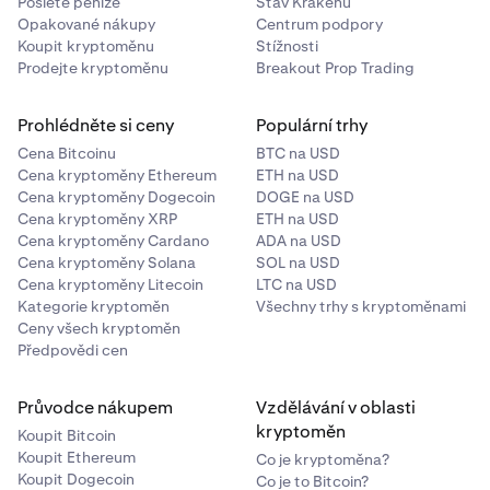
Použití bezpečnostního klíče pro dvoufaktorové ověřování
Pošlete peníze
Stav Krakenu
Opakované nákupy
Centrum podpory
(2FA)
Koupit kryptoměnu
Stížnosti
Prodejte kryptoměnu
Breakout Prop Trading
Co je ověřovací aplikace?
Rizika používání ověřovací aplikace
Prohlédněte si ceny
Populární trhy
Cena Bitcoinu
BTC na USD
Cena kryptoměny Ethereum
ETH na USD
Cena kryptoměny Dogecoin
DOGE na USD
Cena kryptoměny XRP
ETH na USD
Cena kryptoměny Cardano
ADA na USD
Cena kryptoměny Solana
SOL na USD
Cena kryptoměny Litecoin
LTC na USD
Kategorie kryptoměn
Všechny trhy s kryptoměnami
Ceny všech kryptoměn
Předpovědi cen
Průvodce nákupem
Vzdělávání v oblasti
kryptoměn
Koupit Bitcoin
Koupit Ethereum
Co je kryptoměna?
Koupit Dogecoin
Co je to Bitcoin?