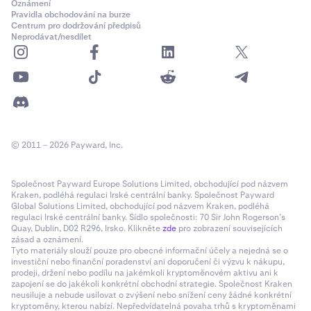
Oznámení
Pravidla obchodování na burze
Centrum pro dodržování předpisů
Neprodávat/nesdílet
© 2011 – 2026 Payward, Inc.
Společnost Payward Europe Solutions Limited, obchodující pod názvem
Kraken, podléhá regulaci Irské centrální banky. Společnost Payward
Global Solutions Limited, obchodující pod názvem Kraken, podléhá
regulaci Irské centrální banky. Sídlo společnosti: 70 Sir John Rogerson’s
Quay, Dublin, D02 R296, Irsko. Klikněte
zde
pro zobrazení souvisejících
zásad a oznámení.
Tyto materiály slouží pouze pro obecné informační účely a nejedná se o
investiční nebo finanční poradenství ani doporučení či výzvu k nákupu,
prodeji, držení nebo podílu na jakémkoli kryptoměnovém aktivu ani k
zapojení se do jakékoli konkrétní obchodní strategie. Společnost Kraken
neusiluje a nebude usilovat o zvýšení nebo snížení ceny žádné konkrétní
kryptoměny, kterou nabízí. Nepředvídatelná povaha trhů s kryptoměnami