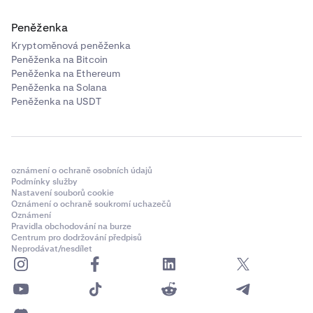
Jedno ze dvou zadaných hesel se neshoduje
Peněženka
s druhým. Zadejte obě hesla znovu a uložte si je na
Kryptoměnová peněženka
bezpečném místě. Doporučujeme používat
Peněženka na Bitcoin
osvědčeného správce hesel, který vám pomůže
Peněženka na Ethereum
vygenerovat a zapamatovat si bezpečné heslo.
Peněženka na Solana
Peněženka na USDT
•
Zobrazuje se mi zpráva „Nastavení hesla se
nezdařilo“.
Je možné, že máte aktivovaný hlavní klíč. Zadejte
oznámení o ochraně osobních údajů
hlavní klíč do příslušného pole. Mám hlavní klíč, ale
Podmínky služby
nepamatuji si ho nebo k němu již nemám přístup. Pro
Nastavení souborů cookie
získání pomoci od našeho týmu podpory prosím
Oznámení o ochraně soukromí uchazečů
Oznámení
odešlete žádost o podporu
.
Pravidla obchodování na burze
Centrum pro dodržování předpisů
Neprodávat/nesdílet