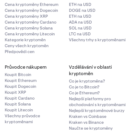
která obsahují alespoň jedno číslo. Pokud chcete
Cena kryptoměny Ethereum
ETH na USD
také obdrželi e-mail s předmětem
Zabezpečení
Pokud výše uvedené kroky nepomohly, obraťte se na
pokračovat, přidejte do svého hesla číslo.
Cena kryptoměny Dogecoin
DOGE na USD
Kraken – Obnovení hesla bylo úspěšné (Kraken
náš
tým podpory
.
Cena kryptoměny XRP
Doporučujeme používat osvědčeného správce
ETH na USD
Security - Password Reset Successful)
, který
Cena kryptoměny Cardano
ADA na USD
hesel, který vám pomůže vygenerovat
změnu potvrdí. Nyní se můžete pomocí nového hesla
Cena kryptoměny Solana
SOL na USD
a zapamatovat si bezpečné heslo.
přihlásit ke svému účtu .
Cena kryptoměny Litecoin
LTC na USD
Kategorie kryptoměn
Všechny trhy s kryptoměnami
•
Zobrazuje se mi zpráva „Vaše heslo musí obsahovat
Ceny všech kryptoměn
alespoň jeden speciální znak“.
Resetovat heslo
Předpovědi cen
Z bezpečnostních důvodů povolujeme pouze hesla,
Průvodce nákupem
Vzdělávání v oblasti
která obsahují alespoň jeden speciální znak. Pokud
kryptoměn
chcete pokračovat, přidejte do svého hesla speciální
Koupit Bitcoin
znak. Můžete si vybrat z následujících znaků:
Koupit Ethereum
Co je kryptoměna?
Koupit Dogecoin
Co je to Bitcoin?
!"#$%&'()*+,-./:;<=>?@[\]^_`{}~.
Koupit XRP
Co je Ethereum?
Koupit Cardano
Nejlepší platformy pro
Doporučujeme používat osvědčeného správce
Koupit Solana
obchodování s kryptoměnami
hesel, který vám pomůže vygenerovat
Koupit Litecoin
Nejlepší kryptoměnové burzy
a zapamatovat si bezpečné heslo.
Všechny průvodce
Kraken vs Coinbase
kryptoměnami
Kraken vs Binance
Naučte se kryptoměny
•
Zobrazuje se mi zpráva „Hesla se neshodují“