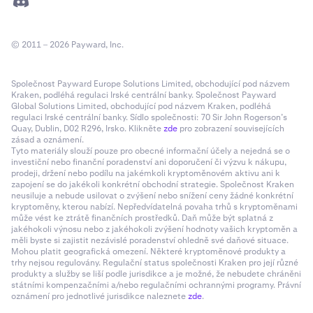
© 2011 – 2026 Payward, Inc.
Společnost Payward Europe Solutions Limited, obchodující pod názvem
Kraken, podléhá regulaci Irské centrální banky. Společnost Payward
Global Solutions Limited, obchodující pod názvem Kraken, podléhá
regulaci Irské centrální banky. Sídlo společnosti: 70 Sir John Rogerson’s
Quay, Dublin, D02 R296, Irsko. Klikněte
zde
pro zobrazení souvisejících
zásad a oznámení.
Tyto materiály slouží pouze pro obecné informační účely a nejedná se o
investiční nebo finanční poradenství ani doporučení či výzvu k nákupu,
prodeji, držení nebo podílu na jakémkoli kryptoměnovém aktivu ani k
zapojení se do jakékoli konkrétní obchodní strategie. Společnost Kraken
neusiluje a nebude usilovat o zvýšení nebo snížení ceny žádné konkrétní
kryptoměny, kterou nabízí. Nepředvídatelná povaha trhů s kryptoměnami
může vést ke ztrátě finančních prostředků. Daň může být splatná z
jakéhokoli výnosu nebo z jakéhokoli zvýšení hodnoty vašich kryptoměn a
měli byste si zajistit nezávislé poradenství ohledně své daňové situace.
Mohou platit geografická omezení. Některé kryptoměnové produkty a
trhy nejsou regulovány. Regulační status společnosti Kraken pro její různé
produkty a služby se liší podle jurisdikce a je možné, že nebudete chráněni
státními kompenzačními a/nebo regulačními ochrannými programy. Právní
oznámení pro jednotlivé jurisdikce naleznete
zde
.