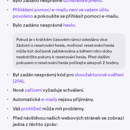
•
Bylo zadáno nesprávné
uživatelské jméno
.
•
Přihlášení pomocí e-mailu není ve vašem účtu
povoleno
a pokoušíte se přihlásit pomocí e-mailu.
•
Bylo zadáno nesprávné
heslo
.
Pokud je v krátkém časovém rámci odesláno více
žádostí o resetování hesla, možnost resetování hesla
může být dočasně zablokována a během této doby
neobdržíte pokyny k resetování hesla. Před dalším
pokusem o resetování hesla počkejte alespoň 2 hodiny.
•
Byl zadán nesprávný kód pro
dvoufaktorové ověření
(2FA)
.
•
Nové
zařízení
vyžaduje schválení.
•
Automatické
e-maily
nejsou přijímány.
•
Váš
prohlížeč
může mít problémy.
•
Před návštěvou našich webových stránek se zobrazí
jedna z těchto zpráv: