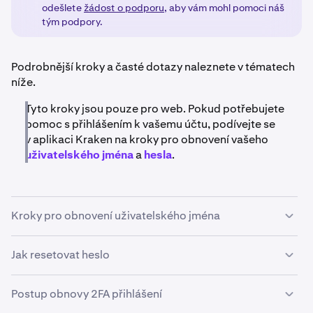
odešlete
žádost o podporu
, aby vám mohl pomoci náš
tým podpory.
Podrobnější kroky a časté dotazy naleznete v tématech
níže.
Tyto kroky jsou pouze pro web. Pokud potřebujete
pomoc s přihlášením k vašemu účtu, podívejte se
v aplikaci Kraken na kroky pro obnovení vašeho
uživatelského jména
a
hesla
.
Kroky pro obnovení uživatelského jména
Vyžádání připomenutí uživatelského jména:
Jak resetovat heslo
V prohlížeči přejděte na adresu
1
Postup obnovy 2FA přihlášení
Pokud provedete jakékoli změny hesla, budou výběry
https://id.kraken.com/sign-in
a klikněte na možnost
na nové adresy pro výběr pozdrženy po dobu až 24