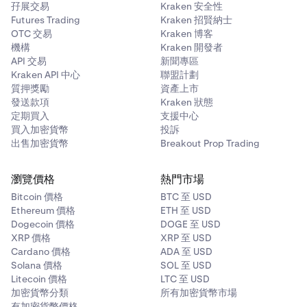
孖展交易
Kraken 安全性
Futures Trading
Kraken 招賢納士
OTC 交易
Kraken 博客
機構
Kraken 開發者
API 交易
新聞專區
Kraken API 中心
聯盟計劃
質押獎勵
資產上市
發送款項
Kraken 狀態
定期買入
支援中心
買入加密貨幣
投訴
出售加密貨幣
Breakout Prop Trading
瀏覽價格
熱門市場
Bitcoin 價格
BTC 至 USD
Ethereum 價格
ETH 至 USD
Dogecoin 價格
DOGE 至 USD
XRP 價格
XRP 至 USD
Cardano 價格
ADA 至 USD
Solana 價格
SOL 至 USD
Litecoin 價格
LTC 至 USD
加密貨幣分類
所有加密貨幣市場
有加密貨幣價格