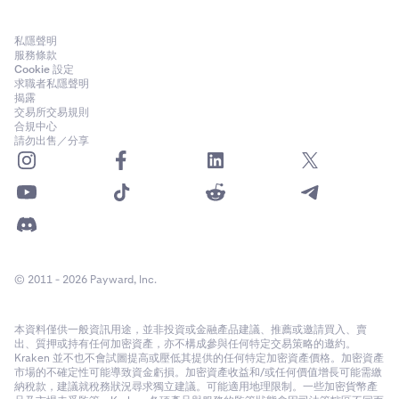
私隱聲明
服務條款
Cookie 設定
求職者私隱聲明
揭露
交易所交易規則
合規中心
請勿出售／分享
© 2011 - 2026 Payward, Inc.
本資料僅供一般資訊用途，並非投資或金融產品建議、推薦或邀請買入、賣
出、質押或持有任何加密資產，亦不構成參與任何特定交易策略的邀約。
Kraken 並不也不會試圖提高或壓低其提供的任何特定加密資產價格。加密資產
市場的不確定性可能導致資金虧損。加密資產收益和/或任何價值增長可能需繳
納稅款，建議就稅務狀況尋求獨立建議。可能適用地理限制。一些加密貨幣產