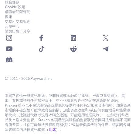
服務條款
Cookie 設定
求職者私隱聲明
揭露
交易所交易規則
合規中心
請勿出售／分享
© 2011 - 2026 Payward, Inc.
本資料僅供一般資訊用途，並非投資或金融產品建議、推薦或邀請買入、賣
出、質押或持有任何加密資產，亦不構成參與任何特定交易策略的邀約。
Kraken 並不也不會試圖提高或壓低其提供的任何特定加密資產價格。加密資產
市場的不確定性可能導致資金虧損。加密資產收益和/或任何價值增長可能需繳
納稅款，建議就稅務狀況尋求獨立建議。可能適用地理限制。一些加密貨幣產
品及市場未受監管。Kraken 各項產品與服務的監管狀態會因司法管轄區不同而
有所差異，且你可能無法獲得政府補償和/或監管保護機制的保障。請參閱各司
法管轄區的法律資訊揭露（
此處
）。