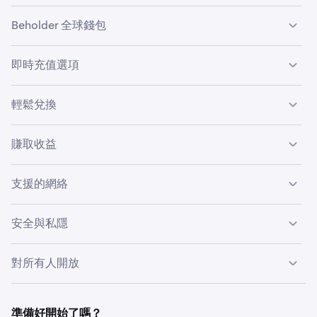
Beholder 全球錢包
您的 Beholder Global Wallet 讓您能夠安全地持有、管理和
即時充值選項
使用您的數位資產。一旦建立，您就可以在各種去中心化應
用程式（如 Uniswap 或 Aave）中使用此錢包，擴大您獲得
為您的 Beholder Global Wallet 充值既簡單又快速。選項包
輕鬆兌換
DeFi 機會的途徑。
括：
直接在 Beholder 內跨多個區塊鏈網絡兌換代幣，無需持有
賺取收益
Gas 代幣、手動簽名或批准鏈上交易。一切都在後台順暢管
•
直接從您的 Kraken 帳戶轉帳。
理，確保提供類似於中心化交易所的用戶友好體驗。
•
將您的資產存入各種金庫，並立即開始賺取收益。
使用扣帳卡/信用卡以及 Apple 或 Google Pay 即時購買
支援的網絡
Beholder 還提供來自值得信賴的 DeFi 合作夥伴的精選收益
加密貨幣。
生成策略。
•
從其他錢包或交易所接收加密貨幣。
Beholder 支援多個區塊鏈網絡，例如 Ethereum、Ink、
安全與私隱
Base、Arbitrum、Optimism 和 Solana。您可以直接從主
頁輕鬆探索各種鏈上的熱門代幣、流行資產和創新的 DeFi
Beholder 優先考慮您的安全和私隱：
對所有人開放
機會。
Beholder 對所有人開放，
不僅限於現有的 Kraken 客戶。
•
Kraken 不會控制或儲存您的私鑰。
立即建立錢包並開始使用，無需 Kraken 帳戶。
準備好開始了嗎？