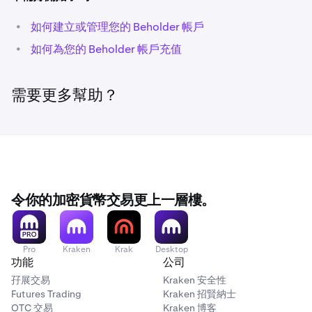
•
所有密鑰都安全地嵌入應用程式中，確保只有您擁有存
取權限。
•
如何建立或管理您的 Beholder 帳戶
•
您的 Beholder Global Wallet 專屬於您，並可在更廣泛
請注意：
•
Beholder 不適用於加拿大、澳洲和英國的居民。
如何為您的 Beholder 帳戶充值
的去中心化生態系統中自由使用。
需要更多幫助？
令你的加密貨幣交易更上一層樓。
Pro
Kraken
Krak
Desktop
功能
公司
孖展交易
Kraken 安全性
Futures Trading
Kraken 招賢納士
OTC 交易
Kraken 博客