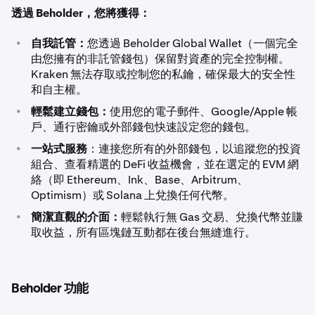
透過 Beholder，您將獲得：
•
自我託管：
您透過 Beholder Global Wallet（一個完全
由您擁有的非託管錢包）保留對資產的完全控制權。
Kraken 無法存取或控制您的私鑰，確保最大的安全性
和自主權。
•
輕鬆建立錢包：
使用您的電子郵件、Google/Apple 帳
戶、通行密鑰或外部錢包快速設定您的錢包。
•
一站式服務
：連接您所有的外部錢包，以追蹤您的投資
組合、查看精選的 DeFi 收益機會，並在選定的 EVM 網
絡（即 Ethereum、Ink、Base、Arbitrum、
Optimism）或 Solana 上兌換任何代幣。
•
簡潔直觀的介面：
輕鬆執行無 Gas 交易、兌換代幣並賺
取收益，所有區塊鏈互動都在後台無縫進行。
Beholder 功能