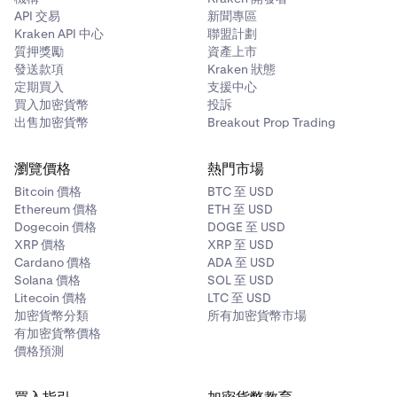
API 交易
新聞專區
Kraken API 中心
聯盟計劃
Flow (FLOW)
質押獎勵
資產上市
發送款項
Kraken 狀態
✅
定期買入
支援中心
買入加密貨幣
投訴
出售加密貨幣
Breakout Prop Trading
The Graph (GRT)
瀏覽價格
熱門市場
✅
Bitcoin 價格
BTC 至 USD
Ethereum 價格
ETH 至 USD
Dogecoin 價格
DOGE 至 USD
Injective (INJ)
XRP 價格
XRP 至 USD
✅
Cardano 價格
ADA 至 USD
Solana 價格
SOL 至 USD
Litecoin 價格
LTC 至 USD
加密貨幣分類
所有加密貨幣市場
Kava (KAVA)
有加密貨幣價格
✅
價格預測