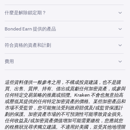
勵，其年利率 (APR) 高於靈活收益或自動收益。Bonded
Earn 現已在 Kraken 和 Kraken Pro 應用程式中均可使用。
有鎖定期的質押
：任何有鎖定期質押資產均無鎖定期限
什麼是解除鎖定期？
有鎖定期的選擇參與獎勵
：鎖定期是指解除分配完成前的等
解除鎖定期是指您解除資產分配後，在能將其用於其他目的
Bonded Earn 提供的產品
待時間。當您的資產透過有鎖定期的選擇參與獎勵服務進行
前的等待時間。
分配時，
它們將無法供交易，也無法轉移到您的外部（非
Kraken）帳戶。
有鎖定期的質押
在解除鎖定期內，
它們將無法供交易，也無法轉移到您的外
符合資格的資產和計劃
部（非 Kraken）帳戶。
Bonded Earn 在質押某些資產（例如 DOT 和 ATOM）時提
供鏈上鎖定期條款。質押獎勵通常會在每個每週派息間隔支
綁定型質押
解除鎖定期由底層協議決定，即使資產沒有鎖定期，也同樣
費用
付到您的質押餘額。如果您選擇有鎖定期的質押，您的資產
適用。
將在解除質押後經歷一段等待時間，之後才能將其用於其他
質押
目的。等待時間（稱為解除鎖定期）因資產而異。
這些資料僅供一般參考之用，不構成投資建議，也不是購
請參閱
Kraken 鏈上質押概覽
，以獲取有關已綁定質押費用
買、出售、質押、持有、借出或貢獻任何加密資產，或參與
質押還會影響您用於保證金交易的資產淨值（如適用）。在
的詳細明細。
任何特定交易策略的推薦或招攬。Kraken 不會也無意抬高
有鎖定期產品中進行質押將從您的交易和資產淨值餘額中扣
BNB (BNB)
或壓低其提供的任何特定加密資產的價格。某些加密產品和
除質押金額。您的資產淨值餘額會影響您保證金交易的可用
Opt-In 獎勵
市場不受監管，您可能無法受到政府賠償及/或監管保護計
保證金和保證金水平。
✅
劃的保護。加密資產市場的不可預測性可能導致資金損失。
目前，將資產分配到 Opt-In 獎勵產品無需費用。
如需了解更多質押資訊，請參閱
Kraken 質押概覽
。
任何收益及/或加密資產價值增加可能需要繳稅，您應就您
如需更多資訊，請參閱我們的
Kraken Opt-In 獎勵概覽
。
的稅務狀況尋求獨立建議。不適用於美國，並受其他地理限
Cosmos (ATOM)