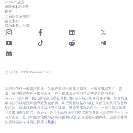
✅
Cookie 設定
求職者私隱聲明
揭露
交易所交易規則
Solana (SOL)
合規中心
請勿出售／分享
✅
Celestia (TIA)
✅
© 2011 - 2026 Payward, Inc.
Tron (TRX)
本資料僅供一般資訊用途，並非投資或金融產品建議、推薦或邀請買入、賣
✅
出、質押或持有任何加密資產，亦不構成參與任何特定交易策略的邀約。
Kraken 並不也不會試圖提高或壓低其提供的任何特定加密資產價格。加密資產
市場的不確定性可能導致資金虧損。加密資產收益和/或任何價值增長可能需繳
納稅款，建議就稅務狀況尋求獨立建議。可能適用地理限制。一些加密貨幣產
Tezos (XTZ)
品及市場未受監管。Kraken 各項產品與服務的監管狀態會因司法管轄區不同而
有所差異，且你可能無法獲得政府補償和/或監管保護機制的保障。請參閱各司
✅
法管轄區的法律資訊揭露（
此處
）。