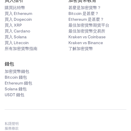
買入指引
加密貨幣教育
Kusama (KSM)
購買比特幣
甚麼是加密貨幣？
買入 Ethereum
Bitcoin 是甚麼？
✅
買入 Dogecoin
Ethereum 是甚麼？
買入 XRP
最佳加密貨幣期貨平台
買入 Cardano
最佳加密貨幣交易所
NEAR Protocol (NEAR)
買入 Solana
Kraken vs Coinbase
買入 Litecoin
Kraken vs Binance
✅
所有加密貨幣指南
了解加密貨幣
Polygon (POL)
錢包
加密貨幣錢包
✅
Bitcoin 錢包
Ethereum 錢包
Solana 錢包
Secret Network (SCRT)
USDT 錢包
✅
Sei Network (SEI)
私隱聲明
服務條款