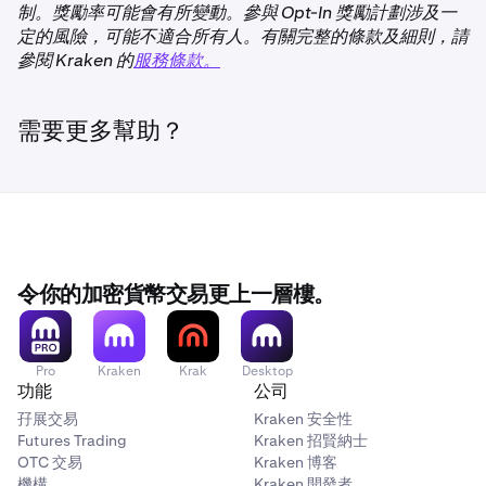
有鎖定期的選擇參與獎勵
制。獎勵率可能會有所變動。參與 Opt-In 獎勵計劃涉及一
定的風險，可能不適合所有人。有關完整的條款及細則，請
✅
選擇參與獎勵讓您可以選擇在符合資格的可用資產和您在
參閱 Kraken 的
服務條款。
Kraken 交易帳戶中維持的閒置帳戶餘額上賺取非質押獎
勵。
波卡 (DOT)
需要更多幫助？
如果您將資產分配到有鎖定期的選擇參與獎勵產品，您的資
✅
產將在解除分配後經歷一段等待時間，之後才能用於提款或
交易。
Dymension (DYM)
對於選擇參與獎勵產品，獎勵在解除鎖定期內將持續累
積。
✅
如需了解更多資訊，請參閱
Kraken 選擇參與獎勵概覽
。
令你的加密貨幣交易更上一層樓。
Ethereum (ETH)
✅
Pro
Kraken
Krak
Desktop
功能
公司
孖展交易
Kraken 安全性
Ethereum 重新質押 (ETH)
Futures Trading
Kraken 招賢納士
OTC 交易
Kraken 博客
✅
機構
Kraken 開發者