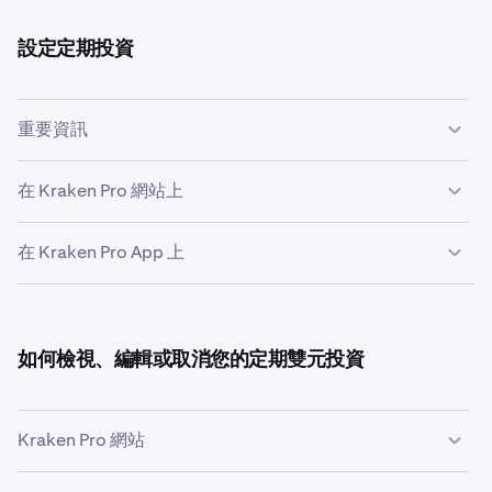
元投資
。
打開 Kraken Pro 應用程式，如有需要請登入。
1
雙元投資可以設定為兩種方向。您可以投資加密貨幣並獲得
點擊螢幕右下角的
更多
按鈕。
2
設定定期投資
潛在的現金支付，或者投資現金並獲得潛在的加密貨幣支
付。結算價格與您的觸發價格的比較將決定您收到哪種資
產。
在
賺取
部分下，點擊
雙元投資
選項。
重要資訊
3
循環投資的運作方式
在 Kraken Pro 網站上
循環投資是一種規則，在您的資金結算後，每週五執行
一次。
在 Kraken Pro App 上
登入
Kraken Pro。
1
在每週執行時，Kraken 會獲取可用 Dual Investments
將滑鼠懸停在左側面板上的
收益
標籤上，然後點擊
Dual
2
的快照，並根據您的規則設定進行下單。
Invest.
打開 Kraken Pro App，並在需要時登入。
1
您將會進入
雙元投資
頁面，您可以在此選擇
投資資產
。
4
由於可用選項會隨市場變化，觸發價格和年利率會在每
點擊螢幕右下角的
更多
按鈕。
2
(BTC、ETH 或 USD)
如何檢視、編輯或取消您的定期雙元投資
次執行時設定，而非您建立規則時。
然後您將進入雙元投資頁面，您可以在頁面頂部選擇一
3
閱讀歷史年利率圖表
個
投資資產
方塊。（BTC、ETH 或 USD，搭配不同的次
在
賺取
部分下方點擊
雙元投資
選項。
Kraken Pro 網站
3
級資產）
圖表顯示可用年利率隨時間的歷史記錄：每週提供的最
高、中間和最低年利率。