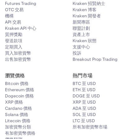
出視窗。
Futures Trading
Kraken 招賢納士
設定規則是自動每週 Dual Investments 的常設指令。收益
OTC 交易
Kraken 博客
和觸發價格在每次執行時根據當時的市場狀況確定，任何不
機構
Kraken 開發者
符合您偏好的週次都會被跳過。
API 交易
新聞專區
Kraken API 中心
聯盟計劃
質押獎勵
資產上市
發送款項
Kraken 狀態
完成！您的雙元投資現已生效，並可在
我的投資
下查
7
定期買入
支援中心
檢閱規則詳情，包括
開始和重複
時間、您的
有效時間
8
點擊紫色
投資
按鈕
。
8
看
。
買入加密貨幣
投訴
（有效直到取消或有效直到失敗）以及派彩時間。
檢閱確認頁面，其中顯示您的 APR 偏好、APR 範圍、結
出售加密貨幣
Breakout Prop Trading
9
算排程、有效時間、規則開始和重複時間以及派彩時
若您想切換至有效直到失敗 (GTF) 有效時間，請點擊
間。
滑動確認
以建立您的規則。
「GTC」。
瀏覽價格
熱門市場
填寫數量並審閱訂單表格中的資訊後，點擊表格底部的
7
Bitcoin 價格
BTC 至 USD
紫色
獲取年利率報價
按鈕。隨後將會顯示一個確認彈出
Ethereum 價格
ETH 至 USD
視窗，顯示您的
年利率報價、結算日期/時間和支付時
Dogecoin 價格
DOGE 至 USD
間。
XRP 價格
XRP 至 USD
Cardano 價格
ADA 至 USD
Solana 價格
SOL 至 USD
Litecoin 價格
LTC 至 USD
加密貨幣分類
所有加密貨幣市場
有加密貨幣價格