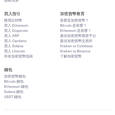
價格預測
買入指引
加密貨幣教育
完成！您的定期投資規則現已啟用。您隨時可以在
定期
10
點擊紫色
投資
按鈕，然後確認以建立您的規則。
購買比特幣
甚麼是加密貨幣？
9
部分下的
「我的投資」
中管理它，在這裡您可以檢視、
買入 Ethereum
Bitcoin 是甚麼？
編輯或取消您的規則。
買入 Dogecoin
Ethereum 是甚麼？
買入 XRP
最佳加密貨幣期貨平台
買入 Cardano
最佳加密貨幣交易所
買入 Solana
Kraken vs Coinbase
買入 Litecoin
Kraken vs Binance
所有加密貨幣指南
了解加密貨幣
滑動以確認
提交您的雙元投資。
錢包
完成！您的雙元投資現已生效，並可在
我的投資
下查
8
加密貨幣錢包
看
。
Bitcoin 錢包
完成！您的定期雙元投資現已啟用。您可以從
「我的投
10
Ethereum 錢包
資」頁面
檢視、編輯或取消它
。
Solana 錢包
USDT 錢包