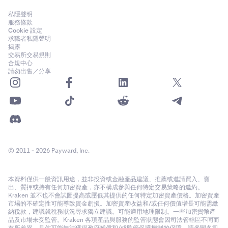
私隱聲明
服務條款
Cookie 設定
求職者私隱聲明
揭露
交易所交易規則
合規中心
請勿出售／分享
© 2011 - 2026 Payward, Inc.
本資料僅供一般資訊用途，並非投資或金融產品建議、推薦或邀請買入、賣
出、質押或持有任何加密資產，亦不構成參與任何特定交易策略的邀約。
Kraken 並不也不會試圖提高或壓低其提供的任何特定加密資產價格。加密資產
市場的不確定性可能導致資金虧損。加密資產收益和/或任何價值增長可能需繳
納稅款，建議就稅務狀況尋求獨立建議。可能適用地理限制。一些加密貨幣產
品及市場未受監管。Kraken 各項產品與服務的監管狀態會因司法管轄區不同而