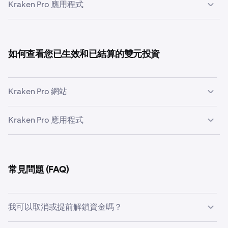
Kraken Pro 應用程式
登入
Kraken Pro。
1
每個新數據點都會在每週五執行前擷取，因此圖表反映
了規則執行時的相同條件。
懸停
在左側面板的
收益
分頁上，然後點擊
雙元投資。
2
打開 Kraken Pro 應用程式，並在需要時登入。
1
用它來衡量趨勢。例如，如果年利率每週都在下降，您
可能需要降低您的年利率範圍，以便您的規則仍能被執
輕觸畫面右下角的
更多
按鈕。
2
如何查看您已生效和已結算的雙元投資
行。如果它們一直在攀升，您有更多空間鎖定更高的年
如果您選擇 USD 作為投資資產，系統將提示您選擇您
利率。
然後您將被帶到
雙元投資
頁面，您可以從這裡選擇
投資
的
次級資產
。
（BTC 或 ETH）
4
資產
。（BTC、ETH 或 USD）
頁面將顯示可用的雙元投資選項列表。在表格中，點擊
4
在
收益
部分下，輕觸
雙幣投資
選項。
Kraken Pro 網站
建立規則時您設定的內容
3
您將會被帶到 Dual Investments 頁面，從這裡您可以選
與您想要的組合相符的行，使用
APR、觸發價格
和
期間
3
投資資產：
您希望每週投資的資產 (例如：BTC、ETH 或
擇頁面頂部的
投資資產
區塊。(BTC、ETH 或 USD，搭
等欄位。
如果您選擇 USD 作為投資資產，系統將提示您選擇您
Kraken Pro 應用程式
USD)，使用與一次性 Dual Investment 相同的可用選
登入
Kraken Pro。
配不同的輔助資產)
1
的
次級資產
。
(BTC 或 ETH)
項。
將滑鼠
懸停
在左側面板上的
收益
選項卡上，然後點擊
雙
2
頁面將顯示可用的雙元投資選項列表。在表格中，點擊
5
期限：
每項投資的活躍期限，為 1 週或 2 週。
幣投資
。
打開 Kraken Pro 應用程式，如有需要請登入。
1
符合您所需組合的行，並使用
年利率、觸發價格
和
期限
數量：
每週承諾的投資資產數量。
等欄位。
點擊螢幕右下角的
更多
按鈕。
2
常見問題 (FAQ)
然後您將會進入
雙幣投資
頁面，在此輕觸
重複
。
4
選擇您想要使用的雙元投資後，頁面右側將會開啟一個
5
年利率偏好：
每次執行是否應鎖定符合您規則的
最高
、
面板。在此面板中，您輸入您希望投入此雙元投資的
投
中間
或
最低
可用年利率。
然後您將被帶到雙元投資頁面。從這裡，點擊頁面
左上
3
資資產數量
。
如果您選擇 USD 作為投資資產，系統將提示您選擇
次
在
賺取
部分下，點擊
雙元投資
選項。
我可以取消或提前解鎖資金嗎？
3
方
的
定期
分頁。
年利率範圍 (可選)：
最小和最大年利率。設定後，
要資產
。
(BTC 或 ETH)
Kraken 只會考慮該範圍內的選項，然後在其中應用您的
此面板將包含與您的雙元投資相關的所有重要詳細資