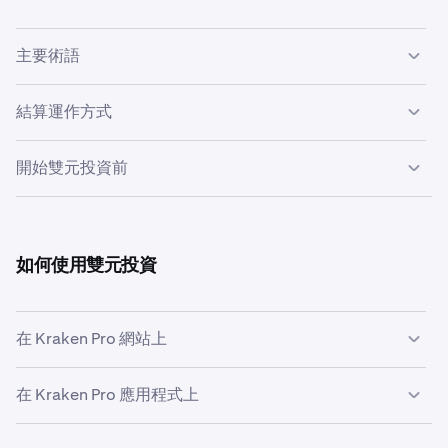
主要術語
結算運作方式
•
投資資產：
您在進行雙元投資時承諾的資產（例如，
BTC、ETH 或 USD）。
在結算時，Kraken 會將相關市場的結算價格與您的觸發價
•
開始雙元投資前
次級資產：
您在結算時可能收到的替代資產。
格進行比較。然後，您的本金和收益將以投資資產或次級資
•
觸發價格：
決定您在結算時收到哪種貨幣的價格水平。
產支付。
•
請確保您在想要投資的資產中有足夠的可用餘額。雙元
•
APR（年化百分比率）：
一種年化利率。雙元投資通常
投資會使用您現貨餘額中的資金，並
在整個期間內鎖定
是短期性質，因此您的實際收益反映了訂單畫面上顯示
如何使用雙元投資
未達到觸發價格
這些資金
。
的期間。
•
一旦下單，您在到期/結算前
無法取消或提前退出
。
•
您將收回您的投資，並以投資資產的形式獲得收益。
期間/期限：
資金鎖定用於投資的時間長度。
•
APR 報價可能設有時間限制
，並可能隨市場變動而改
•
在 Kraken Pro 網站上
結算：
用於確定結果並開始支付的日期/時間。
變。如果您的報價過期，您需要在確認前重新整理。
•
參考匯率（Ref Rate）：
用於結算相關計算和顯示的參
達到觸發價格
APR 利率在確認後
不會改變
。
考價格。
在 Kraken Pro 應用程式上
登入
Kraken Pro。
1
•
您將以次級資產的形式獲得收益和本金。
根據您的司法管轄區，首次使用雙元投資時，您可能需
要接受額外條款並完成任何所需的資格步驟。
在左側面板上，將鼠標懸停在
收益
分頁上，然後點擊
雙
2