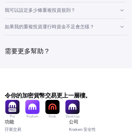
輸入每週投資所使用的投資資產
數量
。
6
數量
。
可以。您可以隨時取消重複投資規則，以停止未來的每週投
我可以設定多少條重複投資規則？
為您的規則注資
資。取消規則不會影響任何已建立的雙幣投資。這些投資將
您還會看到有關您的雙元投資的重要詳細資訊，包括根
繼續直到結算，並且不能提前解鎖。您也可以在設定規則時
即使您目前沒有足夠的數量，也可以建立規則。您將會
一次最多可設定 10 條有效規則。達到上限後，請取消現有
據結算價格計算的潛在收益、年利率報價、結算日期
如果我的重複投資運行時資金不足會怎樣？
選擇「Good Till Fail」，如果規則在第一週未能被執行，它
看到一個提醒，要求您在下次執行前存入資金。
規則以建立新的規則。
等。
填寫數量並審閱訂單表格中的資訊後。點擊表格底部的
6
將會自動取消。
如果規則運行時您的可用餘額不足，該週將被跳過。在
獲取 APR 報價
按鈕。然後將顯示一個確認彈出視窗，
該週將會跳過。在「Good Till Cancel」下，規則將在下一
輕觸特定的重複投資將會開啟您設定的規則總覽。如果
6
Good Till Cancel 情況下，規則會在下週再次嘗試。在
顯示您的
APR 報價、結算日期/時間和支付時間。
週再次嘗試。在「Good Till Fail」下，規則將會被取消。
您想編輯或取消重複投資，請輕觸畫面底部的
編輯
或
取
Good Till Fail 情況下，規則將被取消。
需要更多幫助？
消
按鈕。
點擊
確認
以提交您的雙元投資。
限制和管理規則
您可以點擊任何雙元投資或待支付項目，以查看該項目
5
選擇您的
結算
持續時間（1 週或 2 週），輸入每週投資
7
您最多可以同時擁有 10 個活躍規則。達到限制後，若
設定您的
APR 偏好
（最高、中等或最低）。若要將執
的更多資訊。點擊後，將會出現一個包含所有資訊的彈
7
的
數量
，並設定您的
有效時間
（有效直到取消或有效直
一個視窗將會彈出，顯示您為此重複投資設定的規則總
5
要建立另一個規則，請先取消現有規則。
行維持在設定範圍內，請開啟
APR 範圍
並輸入最低和
出視窗。
到失敗）。
覽。如要編輯或取消此重複投資，請點擊視窗右上角的
最高 APR。
編輯
或
取消
按鈕。
您可以隨時編輯或取消規則。
令你的加密貨幣交易更上一層樓。
取消規則會停止未來的每週投資。這不會結束規則已經
下單的 Dual Investment。與任何 Dual Investment 一
樣，它們會一直運行直到自行結算，且無法提前解鎖。
Pro
Kraken
Krak
Desktop
功能
公司
您可以點擊任何雙元投資或待支付項目，以查看該項目
6
不保證執行
的更多資訊。點擊後，將會出現一個包含所有資訊的彈
孖展交易
Kraken 安全性