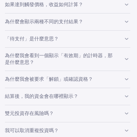
不能。雙元投資一旦確認，便無法取消或提前解鎖。您必須
在主視窗中，選擇
定期
分頁。
年利率偏好。
4
如果達到觸發價格，收益如何計算？
訊。它將顯示您根據結算價格計算的潛在支付，以及近
等到
結算日期/時間
後處理支付，才能收到您的資金。要查
似的 APR 報價。
有效期：
規則隨時間的行為方式 (請參閱下方)。
看生效中投資的結算日期/時間，請按照上述步驟操作。
如果在結算時達到觸發價格，您的投資金額將會轉換為
次級
如果您選擇 USD 作為投資資產，系統將提示您選擇您
為什麼會顯示兩種不同的支付結果？
資產
，並連同該期限內產生的任何收益一併支付。
的
次要資產
。
(BTC 或 ETH)
有效期：Good till Cancel 與 Good till Fail
支付資產取決於結算價格相對於您的觸發價格。訂單表格會
在該資產的投資畫面中，點擊
定期
分頁。
5
Good Till Cancel (GTC)：
該規則會每週持續執行，直
「待支付」是什麼意思？
Kraken 使用訂單表格中顯示的
參考匯率
來確定用於支付計
在
重複
頁面，您會看到您已設定的重複投資清單。
5
顯示兩種結果，以便您確認在任何一種情況下您將會收到什
到您取消它。
您將會進入
雙元投資
頁面，在此處點擊
我的投資。
算的結算轉換。訂單表格和確認時的投資詳細資訊會顯示關
4
在右側的訂單面板上，選擇您的
持續時間
（1 或 2 週）
5
麼。
鍵數字，包括結算時使用的觸發價格和參考匯率。
這通常表示投資已達到結算，並且正在處理支付。應用程
您可以在此快速查看每個重複投資的規則，但
如果您想
Good Till Fail (GTF)：
該規則在第一週無法執行時會自
為什麼我會看到一個顯示「有效期」的計時器，那
式/網站通常會顯示一個預計時間範圍，例如「“< 距離結算
編輯或取消重複投資，請輕觸該投資。
動取消。
是什麼意思？
您將會進入雙元投資頁面。在此處，點擊頁面
左上角
的
3
X 小時。”」
我的投資
分頁。
規則狀態
雙元投資的定價可能具有時效性。「有效期」表示您在需要
為什麼我會被要求「解鎖」或確認資格？
在
我的投資
頁面，您將會看到您當前的
投資統計數據
、
5
刷新之前，有多少時間來確認投資詳細資訊。
已排程：
該規則已排隊等待即將到來的每週執行，尚未
您的
生效中投資
以及任何
待支付款項
。
運行。
對於某些地區或帳戶類型，雙元投資可能需要額外驗證資
您將會進入一個頁面，該頁面顯示您所有當前的「重複
結算後，我的資金會在哪裡顯示？
4
要查看任何
已結算
投資，請點擊下方紅色圓圈標示的
已
格。請按照螢幕上的步驟操作，然後返回雙元投資頁面。
成功：
每週執行已運行，並且投資已下單。
雙幣投資」及其相應規則。
結算
按鈕。
您的資金會自動支付到您的現貨餘額中。
已跳過：
已嘗試執行但未下單，例如因為沒有選項符合
雙元投資存在風險嗎？
如要編輯重複投資的規則，請
點擊該行右側的三點
。
您的年利率設定，或者您沒有足夠的資金。
檢閱歷史 APR 圖表，然後設定您的
APR 偏好
（最高、
6
您現在將會進入頁面，在此處您可以查看所有當前的雙
4
中等或最低）。若要將執行維持在設定範圍內，請開啟
請參閱我們的
風險披露
頁面，以了解有關雙元投資風險的更
元投資資訊。有三個分頁：
生效中、待支付
和
已結算。
已取消：
規則已取消，由您或在 Good Till Fail 情況下自
選擇您想使用的雙元投資後，訂單表格將會開啟。在此
6
我可以取消重複投資嗎？
APR 範圍
並輸入最低和最高 APR。點擊
繼續
。
多資訊。
使用這些分頁來篩選您想查看的資訊。
動取消。
表格中，您需要輸入您希望投入此雙元投資的
投資資產