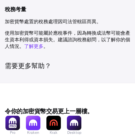
結，包括首次即時購買（扣賬卡／信用卡、Apple Pay 或
Google Pay）、透過 ACH Plaid 購買，以及 EUR、GBP 及
稅務考量
USD 的 PayPal 充值。
加密貨幣處置的稅務處理因司法管轄區而異。
使用加密貨幣可能屬於應稅事件，因為轉換成法幣可能會產
生資本利得或資本損失。建議諮詢稅務顧問，以了解你的個
人情況。
了解更多
。
需要更多幫助？
令你的加密貨幣交易更上一層樓。
Pro
Kraken
Krak
Desktop