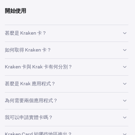
開始使用
甚麼是 Kraken 卡？
Kraken 卡是一張 Mastercard 扣賬卡，讓您在所有接受
如何取得 Kraken 卡？
Mastercard 的地方，無縫使用超過 600 種法幣及加密貨幣
餘額進行消費，Kraken 不收取任何交易手續費（第三方費
請開啟 Kraken 應用程式並依照申請卡片的流程操作。您可
Kraken 卡與 Krak 卡有何分別？
用，例如 ATM 營運商收費，仍可能適用）。此卡按您的餘
即時選擇虛擬卡的顏色，之後只需下載 Krak 應用程式，並
額提供豐厚回饋，例如合資格消費可獲最高 2% 現金回饋，
以與登入 Kraken 相同的登入憑證登入即可。登入後，只需
以本地法幣（英鎊或歐元）或 Bitcoin 形式發放。等級詳情
Kraken 卡與 Krak 卡的唯一分別在於卡面設計。兩者均為
甚麼是 Krak 應用程式？
將 Kraken 卡加入 Apple Pay 或 Google Pay，即可開始使
及合資格條件請參閱下方「現金回饋及獎勵」部分。
Mastercard 扣賬卡，從同一個 Krak Everyday 帳戶扣款，
用。
而您的 Krak 獎勵等級及現金回饋比率亦同樣適用於兩張
Krak 是 Kraken 為日常理財而打造的貨幣應用程式，同時
為何需要兩個應用程式？
卡。兩種卡的所有管理功能（凍結、消費順序、交易紀錄、
亦是您 Kraken 卡的管理樞紐。您可在此查看完整卡片資
現金回饋設定）均於 Krak 應用程式中處理。
料、交易紀錄、含現金回饋收益的獎勵樞紐及卡片設定，現
Krak 應用程式專為日常理財而設，而 Kraken 應用程式則
我可以申請實體卡嗎？
代貨幣應用程式應有的功能一應俱全。您可使用與 Kraken
專為交易而打造。
帳戶相同的登入憑證登入。
請先完成虛擬卡設定。
Kraken Card 於哪些地區推出？