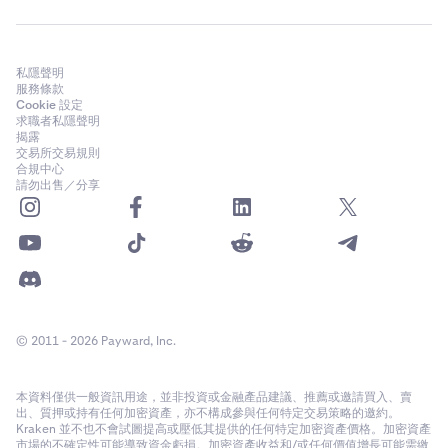
私隱聲明
服務條款
Cookie 設定
求職者私隱聲明
揭露
交易所交易規則
合規中心
請勿出售／分享
© 2011 - 2026 Payward, Inc.
本資料僅供一般資訊用途，並非投資或金融產品建議、推薦或邀請買入、賣
出、質押或持有任何加密資產，亦不構成參與任何特定交易策略的邀約。
Kraken 並不也不會試圖提高或壓低其提供的任何特定加密資產價格。加密資產
市場的不確定性可能導致資金虧損。加密資產收益和/或任何價值增長可能需繳