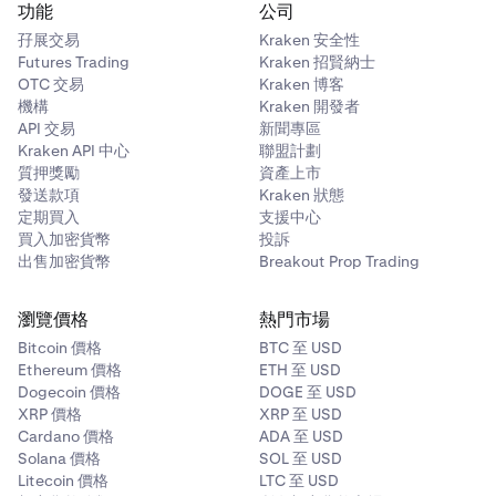
功能
公司
孖展交易
Kraken 安全性
Futures Trading
Kraken 招賢納士
OTC 交易
Kraken 博客
機構
Kraken 開發者
API 交易
新聞專區
Kraken API 中心
聯盟計劃
質押獎勵
資產上市
發送款項
Kraken 狀態
定期買入
支援中心
買入加密貨幣
投訴
出售加密貨幣
Breakout Prop Trading
瀏覽價格
熱門市場
Bitcoin 價格
BTC 至 USD
Ethereum 價格
ETH 至 USD
Dogecoin 價格
DOGE 至 USD
XRP 價格
XRP 至 USD
Cardano 價格
ADA 至 USD
Solana 價格
SOL 至 USD
Litecoin 價格
LTC 至 USD