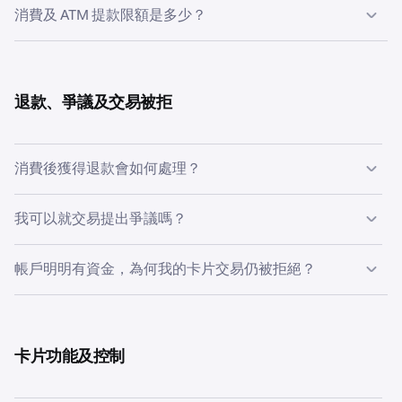
並無年費、月費或交易手續費，亦無任何隱藏收費。消費時
消費及 ATM 提款限額是多少？
可能涉及的費用：
Kraken Card £10／€10 優惠：
卡片消費及 ATM 提款（如適用）均設有每日、每週及每月
價差：
Krak 於每筆交易所需賣出的資產價格中計入價
新 Kraken Card 持有者首次合資格交易可享 100% 現金回
限額。限額因地區而異，您可隨時於 app 內查閱。如需查
差。
饋，最高 £10／€10。合資格交易不包括 ATM 提款、轉帳
閱已公布的限額表，請參閱「卡片管理」文章。
及資金費用結算。優惠僅限新持卡客戶。
退款、爭議及交易被拒
外幣兌換：
Krak 免收外幣兌換手續費；直接採用
Mastercard 匯率，並無額外加價。
ATM 提款：
Krak 免收手續費；第三方營運商或會收
消費後獲得退款會如何處理？
費。
補發：
補發卡片須繳交 4.99英鎊（英國）／4.99歐元
由於我們會就每筆交易將您的資產兌換為主要貨幣，因此退
我可以就交易提出爭議嗎？
（歐洲經濟區）手續費。補發卡片將於 14 天內送達。
款亦會以主要貨幣退回您的 Krak Everyday 帳戶。系統不會
自動兌換回加密貨幣，您可以隨時在 app 內手動兌換。
是。請前往交易詳情，然後點按「就此交易取得協助」。如
帳戶明明有資金，為何我的卡片交易仍被拒絕？
問題涉及商品或服務（而非交易本身），建議您先聯絡商戶
處理。有關處理時限及（如適用）臨時退款安排，請參閱
離線消費，或消費順序中包含流動性較低的貨幣。
請查
「爭議及未經授權交易」一文。
看您的可用餘額，當中不包括已封鎖及不支援的資產。
卡片功能及控制
安全驗證。
如付款失敗，建議您插入卡片並輸入 PIN，
而非使用感應式或滑卡。英國感應式付款上限：
£300。歐洲經濟區感應式付款累計上限：€150。