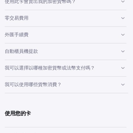
使用此卡會賣出我的加密貨幣嗎？
開的。此卡只會從 Everyday 餘額扣款，除非您主動轉移資
Kraken 帳戶無縫轉入 Krak Everyday 餘額。
產，否則您的交易持倉、質押倉位及其他 Kraken 資產均不
是的。當您使用 Everyday 餘額中的加密貨幣消費時，系統
直接於 Krak 增值
零交易費用
會受到影響。您可將其視作一個由您自行管理的專屬消費帳
會於付款一刻將其兌換為法幣。您可於 Krak 應用程式內自
您亦可直接於
Krak
應用程式內，透過 Apple Pay、
戶。
行控制運作方式：
Google Pay、銀行轉帳或其他適用於您所在地區的方
以本地貨幣使用此卡消費時，並不會收取交易手續費。否
外匯手續費
式，為 Krak Everyday 餘額增值。
則，Krak 會在賣出加密貨幣完成交易時的價格中加入價
設定各項資產的優先消費順序
差，確保即使市場劇烈波動，交易仍可快速、可靠地完成。
我們不會收取外匯手續費。我們會採用 Mastercard 匯率，
封鎖指定資產，使其不可用於卡消費
自動櫃員機提款
您可於交易詳情頁面查閱所適用的匯率。
並不會另加任何加成。
Krak 目前並不會就自動櫃員機提款收取手續費。自動櫃員
我可以選擇以哪種加密貨幣或法幣支付嗎？
機營運商可能收取第三方手續費，通常會於提款前顯示。
是。您可於應用程式內設定消費順序，透過拖放將各種貨幣
我可以使用哪些貨幣消費？
排列為您想要的次序，並可封鎖您不希望動用的貨幣。
Krak app 提供 600 多種資產，但並非全部均可用於卡交
易。不支援的貨幣會在您的 Spend Order 中顯示為「無法
使用」。您亦可持有及使用法幣餘額進行消費。
使用您的卡