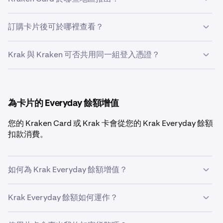
請點選「是，申請實體卡」。
下載 Kraken
Kraken Card 目前開放予英國及歐洲經濟區已通過驗證的
訂購卡片後可於哪裡查看？
請選擇您名字的顯示方式，然後依次點選「繼續」及
Kraken 客戶使用。您須先完成 Kraken 身份驗證程序方符
「確定」。
合申請資格。
於 Kraken 應用程式中，請前往「投資組合」頁籤 → 「餘
Krak 與 Kraken 可否共用同一組登入憑證？
請確認您的寄送地址（住宅地址或其他地址）。無須提
額」→「Everyday 餘額」。於 Krak 應用程式中，請在首頁
供電話號碼。
進入「卡片」查看您的卡片。如您在設定時已將卡片加入
是。Krak 與 Kraken 使用同一組登入憑證。
Apple Wallet 或 Google Wallet，卡片亦會儲存於當中。
完成，卡片將盡快寄出。
收到卡片後請啟用。
如您已有
Krak
帳戶，可使用相同的電子郵件及密碼登
為卡片的 Everyday 餘額增值
入
Kraken
。
如您已有
Kraken
帳戶，可使用相同的電子郵件及密碼
您的 Kraken Card 或 Krak 卡會從您的 Krak Everyday 餘額
登入
Krak
。
扣款消費。
無須另行開設帳戶。
如何為 Krak Everyday 餘額增值？
您可透過以下幾種方式為 Krak Everyday 餘額增值：
Krak Everyday 餘額如何運作？
從 Kraken 餘額轉入資金
您的 Krak Everyday 餘額與 Kraken 交易投資組合餘額是分
您可在
Kraken
或
Krak
應用程式中，直接將資金從