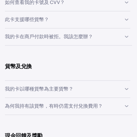
如何查看我的卡號及 CVV？
為保障安全，完整的卡號及 CVV 只可於 Krak app 內查看。
此卡支援哪些貨幣？
如需查看詳情，請開啟 Krak → 點選卡片圖像 → 查看詳情。
您的 Krak Account 與 Kraken 使用相同的登入資料。
您的卡於交易時可支援 600 多種法幣或加密貨幣，單次交
我的卡在商戶付款時被拒。我該怎麼辦？
易更可涵蓋 100 多種不同貨幣。於付款時，我們會按需要
無縫將您的資產兌換為所在地區的貨幣：GBP（英國）、
您可嘗試以下方法：
EUR（歐洲經濟區）或 USD（美國）。
查看您的 Everyday 餘額，可能需要增值。
貨幣及兌換
確認您的卡並未被凍結（Krak app → 卡片設定）。
於 Krak app 內查看您的消費及 ATM 提款限額。您可能
我的卡以哪種貨幣為主要貨幣？
已達到限額。
交易被拒時，請查看 Krak 發送的拒絕訊息。當中的資
英國客戶為 GBP；歐洲經濟區客戶為 EUR。即使您的 Krak
為何我持有該貨幣，有時仍需支付兌換費用？
料有助您了解實際情況。
帳戶內持有其他貨幣，所有交易均以您的主要貨幣結算。
如一切正常但問題仍未解決，請聯絡客服，並提供商戶名稱
您的卡永遠以主要貨幣計價（英國為 GBP／歐洲經濟區為
及交易詳情。
EUR）。如您以其他餘額消費，Krak 會將其兌換成您的主
要貨幣以完成結算。
現金回饋及獎勵