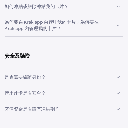
如何凍結或解除凍結我的卡片？
授權凍結。
部分商戶（例如加油站、酒店、租車公司、
ATM）會臨時凍結一筆高於最終金額的款項。請確保帳
請開啟 Krak app → 點按卡片圖示進入卡片首頁 >「凍
戶內有足夠資金；凍結款項通常會自動解除。
為何要在 Krak app 內管理我的卡片？為何要在
結」。卡片凍結及其他管理功能均於 Krak app 內處理。
Krak app 內管理我的卡片？
Krak app 是 Kraken 專為日常財務打造的貨幣 app，也是
集中管理卡片的地方，功能包括：凍結／解除凍結、查看卡
號及 CVV、查閱交易紀錄、管理消費順序，以及查看現金
安全及驗證
回饋收益。您可使用相同的 Kraken 用戶名及密碼登入，毋
須另外開設帳戶。
是否需要驗證身份？
是。請先完成 Kraken 的身份驗證，然後再訂購卡片。
使用此卡是否安全？
是。我們採用 3D安全驗證 (3DS)、即時凍結及實時消費提
充值資金是否設有凍結期？
示，全面保障卡片安全。
部分客戶透過特定方式充值的資金，或會受到 3 天提幣凍