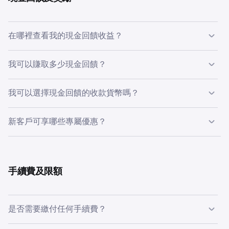
在哪裡查看我的現金回饋收益？
您可以在 Krak app 內查看您的現金回饋收益。開啟 Krak →
我可以賺取多少現金回饋？
點按 Krak 首頁右上角的獎勵餘額 → 查看您的獎勵及進度。
現金回饋比率取決於您的獎勵等級，此等級按您在 Krak、
我可以選擇現金回饋的收款貨幣嗎？
Kraken 及 Kraken Pro 的合計餘額 30 天滾動平均值計算。
是。您可以選擇以 Bitcoin 或法幣（英國客戶為英鎊，歐洲
新客戶可享哪些專屬優惠？
共設五個等級：
經濟區客戶為歐元）收取現金回饋。如您希望獎勵隨投資組
1.在你的裝置上下載並安裝 2FA 應用程式。Starter（€0 -
合一同以複利增長，請選擇 Bitcoin。如您希望以現金形式
199，0% 現金回饋）
是。
保留獎勵，請選擇法幣。
2.為你的衍生品提供資金。Lite（平均餘額 €200，0.5% 現
Max Rewards 迎新獎賞：
金回饋）
新客戶首 30 天可享 Max Rewards 迎新獎賞（Krak
您可隨時於 Krak app 的獎勵樞紐（現金回饋設定）及卡片
手續費及限額
3.Pro（€1,000，1%），
Rewards 最高等級）。當中包括使用卡片進行合資格消費
樞紐內更新現金回饋貨幣的偏好設定。現金回饋貨幣以卡片
4.Elite（€10,000，1.5%）
可獲 2% 現金回饋，於合資格地區另享 1% 薪資配對獎勵。
交易完成時的設定為準，因此若您在交易完成前更改偏好，
5.Max（€50,000，2%）
此後，您的現金回饋率將視乎您於 Krak、Kraken 及
現金回饋將以新選擇的貨幣支付。
是否需要繳付任何手續費？
Kraken Pro 持有的平均資產而定。適用地域限制。如需更
有關餘額的詳情，請
按此查看
。
多資訊，請參閱我們的
Krak Rewards 常見問題。