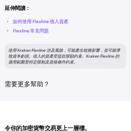
期限、固定的還款時間表，並在符合抵押品要求的前提下支
戶可在積極調配資金的同時，保持核心持倉不變。
Kraken Flexline 採取不同的方式。
Kraken Flexline 由
援平台外提款。其利率雖然浮動並追蹤透明的市場基準，但
延伸閱讀：
Kraken 直接營運，提供以基準利率為基礎的透明利率、明
固定期限與清晰還款時間表的貸款結構，使其有別於未平倉
對於加密資產豐厚、法幣資金不足的客戶，Kraken Flexline
確的強制平倉門檻，並由 Kraken 託管抵押品。對於偏好在
•
的槓桿部位。
如何使用 Flexline 借入資產
可在適用情況下釋放流動性，無需出售資產。
既有帳戶關係下操作、而非直接與智慧合約互動的客戶而
•
Flexline 常見問題
Kraken Flexline 並非孖展交易的替代品。專為希望鎖定可
言，體驗更為熟悉。
對於開發者、創辦人及企業，Kraken Flexline 提供有抵押
預期借貸成本、靈活掌控槓桿，並能在單一交易倉位以外部
的借款額度及營運資金，免除傳統信貸的繁瑣手續。
客戶清楚了解誰持有其抵押品、貸款的定價方式，以及強制
署資金的客戶而設。
平倉門檻的觸發條件。
使用 Kraken Flexline 涉及風險，可能產生稅務影響，並可能導
對利率敏感的交易者可透過 Kraken Flexline 降低實際槓桿
致資本虧損。借入的資產受提款限額約束。Kraken Flexline 的
適用範圍受特定限制及資格條件約束。
成本，同時保留長期持有資產。
需要更多幫助？
令你的加密貨幣交易更上一層樓。