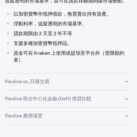
追蹤透明的市場基準，並可在貸款存續期間隨市場變動。
•
以加密貨幣作抵押借款，無需賣出持有資產。
•
浮動利率，追蹤透明的市場基準。
•
貸款期限由 2 天至 2 年不等
•
支援多種加密貨幣抵押品。
•
資金可在 Kraken 上使用或提領至平台外（受限額約
束）
Flexline vs. 孖展交易
孖展交易與 Kraken Flexline 雖然同樣涉及借貸，但兩者的
Flexline 與去中心化金融 (DeFi) 借貸比較
用途截然不同。
去中心化借貸協議為以加密貨幣作抵押借款開闢了新途徑，
孖展交易專為短線、高頻交易而設。利率浮動，倉位與市場
Flexline 應用場景
讓客戶無需中介即可直接獲取鏈上流動性。對於熟悉自託管
走勢緊密掛鉤，槓桿設計以主動投機為目標。
及鏈上操作的客戶，去中心化金融 (DeFi) 借貸不失為理想選
對於利率敏感的交易者，Kraken Flexline 可作為傳統孖展
相比之下，Kraken Flexline 是定期貸款，設有明確的貸款
擇。
借貸的替代方案，提供透明基準利率及靈活可調的槓桿。客