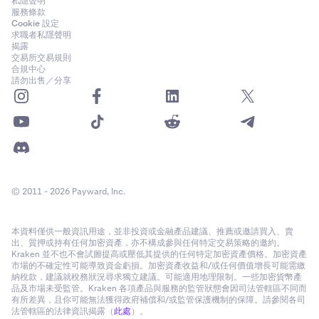
私隱聲明
服務條款
Cookie 設定
求職者私隱聲明
揭露
交易所交易規則
合規中心
請勿出售／分享
© 2011 - 2026 Payward, Inc.
本資料僅供一般資訊用途，並非投資或金融產品建議、推薦或邀請買入、賣
出、質押或持有任何加密資產，亦不構成參與任何特定交易策略的邀約。
Kraken 並不也不會試圖提高或壓低其提供的任何特定加密資產價格。加密資產
市場的不確定性可能導致資金虧損。加密資產收益和/或任何價值增長可能需繳
納稅款，建議就稅務狀況尋求獨立建議。可能適用地理限制。一些加密貨幣產
品及市場未受監管。Kraken 各項產品與服務的監管狀態會因司法管轄區不同而
有所差異，且你可能無法獲得政府補償和/或監管保護機制的保障。請參閱各司
法管轄區的法律資訊揭露（
此處
）。