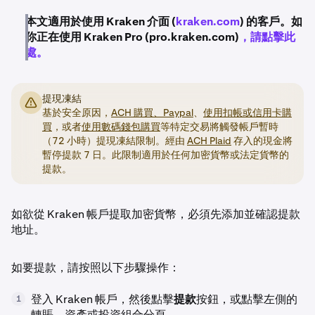
本文適用於使用 Kraken 介面 (
kraken.com
) 的客戶。如
你正在使用 Kraken Pro (pro.kraken.com)
，請點擊此
處。
提現凍結
基於安全原因，
ACH 購買、
Paypal
、
使用扣帳或信用卡購
買
，或者
使用數碼錢包購買
等特定交易將觸發帳戶暫時
（72 小時）提現凍結限制。經由
ACH Plaid
存入的現金將
暫停提款 7 日。此限制適用於任何加密貨幣或法定貨幣的
提款。
如欲從 Kraken 帳戶提取加密貨幣，必須先添加並確認提款
地址。
如要提款，請按照以下步驟操作：
登入 Kraken 帳戶，然後點擊
提款
按鈕，或點擊左側的
1
轉賬、資產或投資組合分頁。