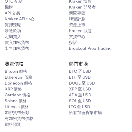
OTC 交易
Kraken 博客
機構
Kraken 開發者
API 交易
新聞專區
Kraken API 中心
聯盟計劃
質押獎勵
資產上市
發送款項
Kraken 狀態
定期買入
支援中心
買入加密貨幣
投訴
出售加密貨幣
Breakout Prop Trading
瀏覽價格
熱門市場
Bitcoin 價格
BTC 至 USD
Ethereum 價格
ETH 至 USD
Dogecoin 價格
DOGE 至 USD
XRP 價格
XRP 至 USD
Cardano 價格
ADA 至 USD
Solana 價格
SOL 至 USD
Litecoin 價格
LTC 至 USD
加密貨幣分類
所有加密貨幣市場
有加密貨幣價格
價格預測