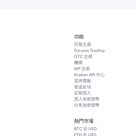
TH 將不會平倉，而是在訂單簿中以最佳買價 1,970 清算，流動性池
功能
孖展交易
Futures Trading
OTC 交易
機構
API 交易
Kraken API 中心
質押獎勵
發送款項
定期買入
買入加密貨幣
出售加密貨幣
熱門市場
BTC 至 USD
ETH 至 USD