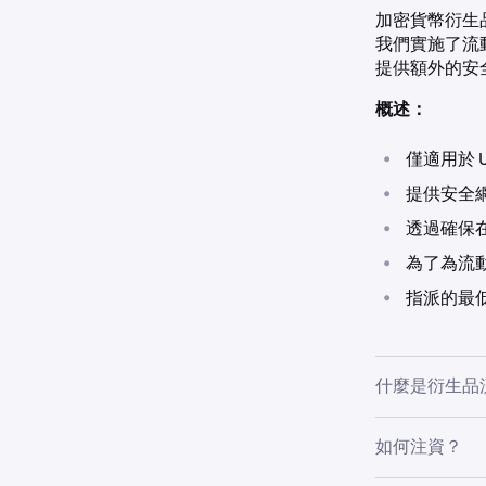
加密貨幣衍生
我們實施了流
提供額外的安
概述：
•
僅適用於 
•
提供安全
•
透過確保
•
為了為流動
•
指派的最低
什麼是衍生品
流動性池是 K
如何注資？
面清算和指派