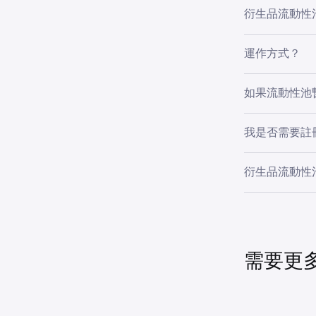
我們使用 Kr
衍生品流動性
改善用戶交易
雖然我們保留
運作方式？
指派
- 為了
指派
指派成交的最低
如果流動性池
客戶 B 在 P
有擔保清算
-
指派
- 如果
訂單簿中清算。假
之間的差額。
我是否需要註
著指派的利潤為
用資金抵銷，
平倉
- 如果
不，衍生品流
說明進行平倉
為了達到流動
衍生品流動性
的市場穩定性
的權益保護流
作為指派計劃流
流動性池中的
獲利率。流動性池
參閱
USD 線
需要更
有擔保清算
沿用上一個例子，
們進一步假設訂