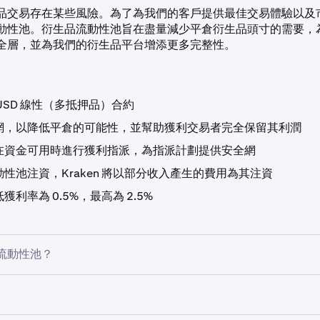
品交易存在某些風險。為了為我們的客戶提供最佳交易體驗以及
動性池。衍生品流動性池旨在盡量減少平倉衍生品頭寸的需要，
全層，並為我們的衍生品平台增添更多完整性。
USD 線性（多抵押品）合約
網，以降低平倉的可能性，並幫助獲利交易者完全保留其利潤
在資金可用時進行獲利指派，為指派計劃提供安全網
性池注資，Kraken 將以部分收入產生的費用為其注資
獲利率為 0.5%，最高為 2.5%
流動性池？
raken 的資金池，預留以支援我們的
權益保護流程
，以在平倉發
。