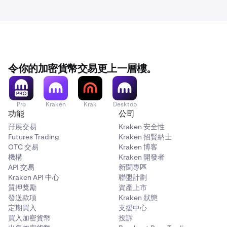
填寫訂單表格
2
在這裡，您會看到買入和賣出按鈕、一個允許您更改訂
打開您的衍生品合約市場詳情頁面後，您將能夠看到該
單類型的下拉菜單、三個輸入框和一個數量滑塊。在我
合約的所有市場數據，以及螢幕底部的買入和賣出按鈕
們將數值輸入這些框之前，了解訂單類型的工作原理是
以打開訂單表格。
必要的。
令你的加密貨幣交易更上一層樓。
點擊買入或賣出按鈕，您將打開可展開的訂單表格。您
市價單
旨在立即執行，因為它將與我們訂單簿上已有的
會看到一個買入/賣出開關、一個用於更改訂單類型的
相反限價單匹配。市價單將始終產生略高的費用，稱為
下拉菜單、三個輸入框、一個數量滑塊以及一個「隔離
吃單費（在您的
30 天交易量
旁邊的第二個百分比）。
Pro
Kraken
Krak
Desktop
倉位」開關。在我們將數值輸入這些框之前，了解訂單
使用市價單，您只能輸入您想買入或賣出的數量，而不
功能
公司
類型的工作原理是必要的
能輸入價格。
孖展交易
Kraken 安全性
市價單旨在立即執行，因為它將與我們訂單簿上已有的
Futures Trading
Kraken 招賢納士
OTC 交易
Kraken 博客
相反限價單匹配。市價單將始終產生略高的費用，稱為
限價單
將在市場達到您的限價時，以您設定的價格或更
機構
Kraken 開發者
吃單費（在您的 30 天交易量旁邊的第二個百分比）。
優價格執行。它們可能會根據執行時間而產生
掛單費或
API 交易
新聞專區
使用市價單，您只能輸入您想買入或賣出的數量，而不
吃單費
。如果已存在匹配訂單並立即執行，則將收取吃
Kraken API 中心
聯盟計劃
能輸入價格。
單費。
質押獎勵
資產上市
發送款項
Kraken 狀態
限價單將在市場達到您的限價時，以您設定的價格或更
定期買入
支援中心
在市價單和限價單表格上，您都可以隔離您的訂單/倉
優價格執行。它們可能會根據執行時間而產生掛單費或
買入加密貨幣
投訴
位保證金，這讓您可以選擇最大槓桿，從而決定您將在
吃單費。如果已存在匹配訂單並立即執行，則將收取吃