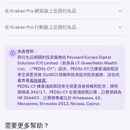
在 Kraken Pro 網頁版上交易衍生品
在 Kraken Pro 行動版上交易衍生品
選擇衍生品合約
1
首先，您需要知道您想交易哪種合約，例如購買 BTC
選擇衍生品合約
1
永續合約或 ETH 永續合約。在您確定要交易的合約後，
免責聲明：
您可以從左上角的市場選擇器中選擇它們。
首先，您需要知道您想交易哪種合約，例如購買 BTC
與衍生品相關的投資服務由 Payward Europe Digital
永續合約或 ETH 永續合約。在您確定要交易的合約後，
Solutions (CY) Limited（前身為 I.F. Greenfields Wealth
點擊後，將會彈出一個市場選擇器對話框，您可以在其
您可以從主應用程式菜單上的「市場」頁面中選擇它們
Ltd）（"PEDSL-CY"）提供。PEDSL-CY 已獲塞浦路斯證
中選擇「期貨」選項卡以查看所有期貨合約。
券交易委員會 (CySEC) 授權和批准提供投資服務。請在此
進入「市場」頁面後，您將能夠選擇「衍生品」選項卡
處查看
風險披露
。
從這裡，您可以搜尋您想交易的合約，然後點擊該行以
以查看所有衍生品合約。
PEDSL-CY 獲塞浦路斯證券交易委員會授權和監管，牌照
選擇市場。
號碼為 342/17。PEDSL-CY 在塞浦路斯註冊，註冊號碼為
如果您想搜尋特定的衍生品合約，您可以點擊搜尋欄並
HE 356603，註冊辦事處位於 Athalassas, 62,
輸入您想交易的合約，使用衍生品選項卡篩選器，以篩
Mezzanine, Strovolos 2012, Nicosia, Cyprus
選結果僅顯示期貨合約。
填寫訂單表格
2
一旦您找到您的衍生品合約並選擇它，您將會打開該特
選擇您的衍生品合約後，您的「交易」選項卡佈局（包
需要更多幫助？
定合約的市場詳情頁面
括訂單表格）將會更新，顯示所選合約的市場數據。