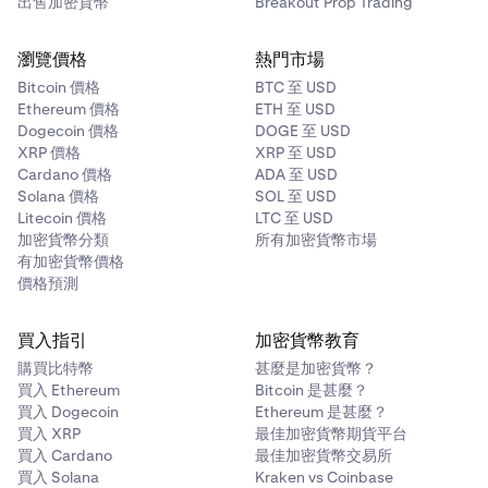
出售加密貨幣
Breakout Prop Trading
該倉位上承擔的資金風險。您可以在
此處
了解更多關於
單費。
隔離保證金和預設全倉保證金的資訊。
在市價單和限價單表格上，您都可以隔離您的訂單/倉
瀏覽價格
熱門市場
位保證金，這讓您可以選擇最大槓桿，從而決定您將在
Bitcoin 價格
BTC 至 USD
該倉位上承擔的資金風險。您可以在此處了解更多關於
提交訂單
3
Ethereum 價格
ETH 至 USD
隔離保證金和預設全倉保證金的資訊。
Dogecoin 價格
DOGE 至 USD
一旦您決定了是市價單還是限價單，以及是否要隔離您
XRP 價格
XRP 至 USD
提交訂單
3
的倉位，您就可以在所需欄位中輸入/選擇數值以提交
Cardano 價格
ADA 至 USD
訂單。由於沒有訂單確認畫面，因此值得再次快速瀏覽
Solana 價格
SOL 至 USD
一旦您決定了是市價單還是限價單，以及是否要隔離您
Litecoin 價格
輸入的詳細資訊。
LTC 至 USD
的倉位，您就可以在所需欄位中輸入/選擇數值以提交
加密貨幣分類
所有加密貨幣市場
訂單。如果您已開啟訂單確認功能，那麼您將會進入我
一旦您確定所有資訊都正確無誤，您只需按下表格底部
有加密貨幣價格
們的訂單確認流程，您可以在其中審查您輸入的詳細資
價格預測
的「買入/賣出」大按鈕，您的訂單就會提交。
訊並滑動以確認和提交您的訂單。提交後，您將看到一
選項卡右下角會彈出一個小通知，指示訂單是否成功下
個審查畫面，顯示您的訂單是否成功下達。
買入指引
加密貨幣教育
達。
如果您已關閉訂單確認功能，那麼您的螢幕頂部將會顯
購買比特幣
甚麼是加密貨幣？
買入 Ethereum
示一個小通知，指示訂單是否成功下達。
Bitcoin 是甚麼？
買入 Dogecoin
Ethereum 是甚麼？
等待訂單執行
4
等待訂單執行
4
買入 XRP
最佳加密貨幣期貨平台
買入 Cardano
最佳加密貨幣交易所
如果選擇了
市價單
，交易將立即發生，您的倉位將被開
如果選擇了市價單，交易將立即發生，您的倉位將被開
買入 Solana
Kraken vs Coinbase
立。您可以在「交易」選項卡上查看成功執行（已平