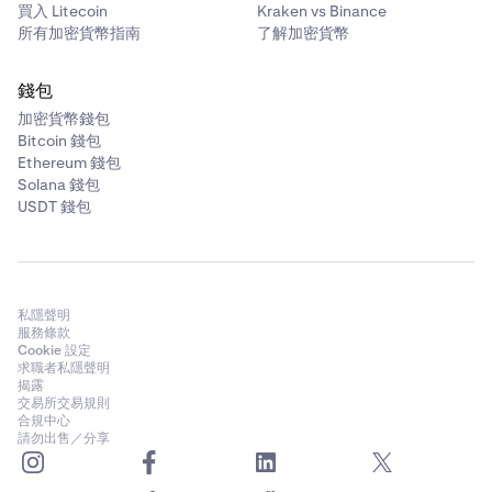
立。您可以在「交易」頁面「訂單」選項卡下的「最近
買入 Litecoin
Kraken vs Binance
倉）的市價單。
已平倉訂單」部分查看成功執行（已平倉）的市價單。
所有加密貨幣指南
了解加密貨幣
限價單
可能不會立即成交，但您可以在「未平倉訂單」
選項卡中查看其狀態。在以下範例中，BTC Perp 價格
限價單可能不會立即成交，但您可以在「交易」頁面上
錢包
必須達到 $22,350 才能執行限價買入訂單。
的「未平倉訂單」選項卡中查看其狀態。如果您的訂單
加密貨幣錢包
尚未執行，您可以透過點擊訂單，然後在訂單詳情中點
Bitcoin 錢包
如果您的訂單尚未執行，您可以點擊右側的「x」按鈕
擊「取消」，或者透過長按訂單以打開長按菜單，然後
Ethereum 錢包
取消訂單，或者點擊旁邊的鉛筆按鈕編輯訂單。
點擊「取消訂單」。
Solana 錢包
USDT 錢包
私隱聲明
服務條款
Cookie 設定
求職者私隱聲明
揭露
交易所交易規則
合規中心
請勿出售／分享