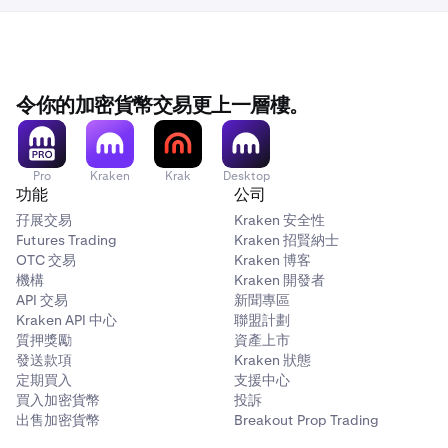
在自行證明過程中出錯，請聯絡支援團隊。根據此定義，成
請注意：您的自行證明將會經過審查。如果我們在盡職審查
為 ECP 的兩個主要方式是：
中需要您提供更多資訊以驗證您的 ECP 身份，我們將會發
對於個人客戶 --
您必須擁有超過 1,000 萬美元的資產，並
送電子郵件向您提出進一步問題。
以酌情方式投資。一般而言，這表示您自行決定交易或投資
的資產（例如加密貨幣、股票、債券、共同基金、房地產投
令你的加密貨幣交易更上一層樓。
資、為投資目的持有的現金），而不是由他人代表您交易或
投資的資產。1,000 萬美元的資產不包括您的個人住所或您
擁有的其他不屬於您的交易或投資組合的資產。
Pro
Kraken
Krak
Desktop
功能
公司
對於機構客戶 --
您所代表的機構必須擁有超過 1,000 萬美
孖展交易
Kraken 安全性
元的總資產。此測試側重於總資產，而非淨資產（資產減負
Futures Trading
Kraken 招賢納士
債）。如果您代表一個機構，且該機構未能通過 1,000 萬
OTC 交易
Kraken 博客
美元總資產測試而未能符合 ECP 資格，您的機構仍可能符
機構
Kraken 開發者
合 ECP 資格，因為它符合
ECP 定義的其他類別
之一。請檢
API 交易
新聞專區
閱這些類別，如果您所代表的機構符合其中至少一個類別，
Kraken API 中心
聯盟計劃
質押獎勵
資產上市
請聯絡 Kraken 支援。
發送款項
Kraken 狀態
定期買入
支援中心
買入加密貨幣
投訴
出售加密貨幣
Breakout Prop Trading