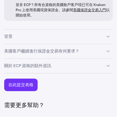
並非 ECP？所有合資格的美國散戶客戶現已可在 Kraken
Pro 上使用美國現貨保證金。請參閱
美國保證金交易入門
以
開始使用。
背景
在 2026 年 4 月，Kraken 推出了一項獨立的保證金交易產
美國客戶繼續進行保證金交易有何要求？
品，供所有合資格的美國散戶客戶使用。請參閱
美國保證金
交易入門
以了解詳情。
美國客戶若要在 Kraken 上符合保證金交易的資格，他們需
關於 ECP 資格的額外資訊
要根據美國法律（
《商品交易法》第 1a(18) 條
）的定義，
自行證明其為合資格合約參與者 (ECP)。
作為美國客戶，您有責任了解根據美國法律獲得 ECP 資格
的要求。如果您對自己是否符合 ECP 資格有任何疑問，應
沒有已驗證帳戶的美國客戶，將需要首先完成驗證，才有機
在此提交表格
諮詢您的法律顧問。
會自行證明其為 ECP。所有新驗證的美國客戶，以及所有
先前未進行保證金交易的現有已驗證美國客戶，將在首次進
根據
服務條款
，您或您所代表的機構必須提供準確真實的資
行保證金交易時被要求自行證明其 ECP 資格。
料，並及時更新您或其 Kraken 帳戶資料。如果您自行證明
需要更多幫助？
為 ECP，且您的身份發生變更，或者您代表您的機構證明
如果您之前已自行證明，且您的 ECP 資格已更改，或者您
且其身份發生變更，您或您的機構必須立即通知 Kraken。