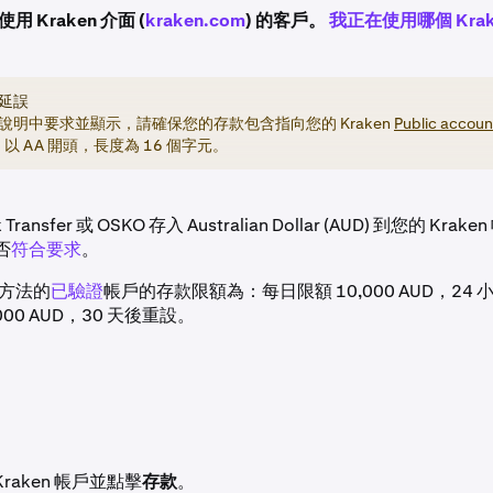
 Kraken 介面 (
kraken.com
) 的客戶。
我正在使用哪個 Krak
延誤
說明中要求並顯示，請確保您的存款包含指向您的 Kraken
Public accoun
D 以 AA 開頭，長度為 16 個字元。
ransfer 或 OSKO 存入 Australian Dollar (AUD) 到您的 Kr
否
符合要求
。
方法的
已驗證
帳戶的存款限額為：每日限額 10,000 AUD，24
000 AUD，30 天後重設。
raken 帳戶並點擊
存款
。