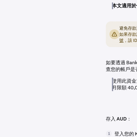
本文適用於使用
避免存款
如果存款
號
，該 I
如要透過 Bank T
查您的帳戶是
使用此資金
月限額 40,
存入 AUD：
登入您的 K
1