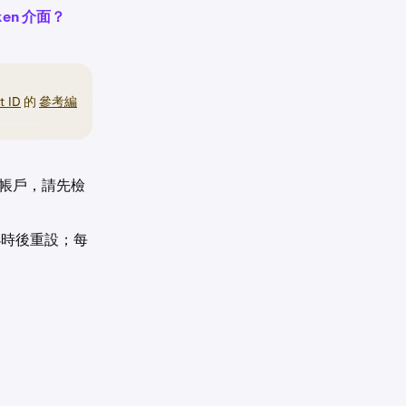
en 介面？
t ID
的
參考編
aken 帳戶，請先檢
 小時後重設；每