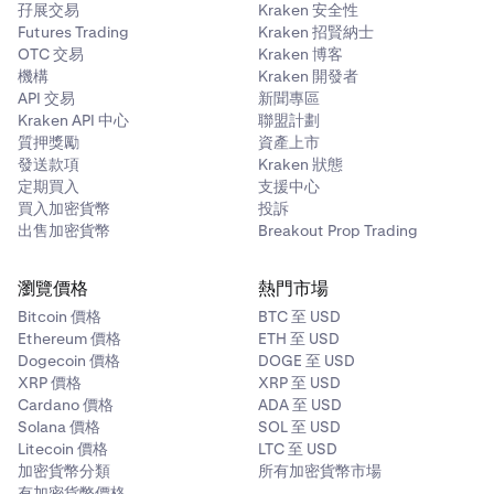
孖展交易
Kraken 安全性
Futures Trading
Kraken 招賢納士
OTC 交易
Kraken 博客
機構
Kraken 開發者
API 交易
新聞專區
Kraken API 中心
聯盟計劃
質押獎勵
資產上市
發送款項
Kraken 狀態
定期買入
支援中心
買入加密貨幣
投訴
出售加密貨幣
Breakout Prop Trading
瀏覽價格
熱門市場
Bitcoin 價格
BTC 至 USD
Ethereum 價格
ETH 至 USD
Dogecoin 價格
DOGE 至 USD
XRP 價格
XRP 至 USD
Cardano 價格
ADA 至 USD
Solana 價格
SOL 至 USD
Litecoin 價格
LTC 至 USD
加密貨幣分類
所有加密貨幣市場
有加密貨幣價格