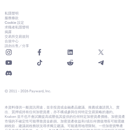
私隱聲明
服務條款
Cookie 設定
求職者私隱聲明
揭露
交易所交易規則
合規中心
請勿出售／分享
© 2011 - 2026 Payward, Inc.
本資料僅供一般資訊用途，並非投資或金融產品建議、推薦或邀請買入、賣
出、質押或持有任何加密資產，亦不構成參與任何特定交易策略的邀約。
Kraken 並不也不會試圖提高或壓低其提供的任何特定加密資產價格。加密資產
市場的不確定性可能導致資金虧損。加密資產收益和/或任何價值增長可能需繳
納稅款，建議就稅務狀況尋求獨立建議。可能適用地理限制。一些加密貨幣產