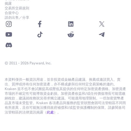
揭露
交易所交易規則
合規中心
請勿出售／分享
© 2011 - 2026 Payward, Inc.
本資料僅供一般資訊用途，並非投資或金融產品建議、推薦或邀請買入、賣
出、質押或持有任何加密資產，亦不構成參與任何特定交易策略的邀約。
Kraken 並不也不會試圖提高或壓低其提供的任何特定加密資產價格。加密資產
市場的不確定性可能導致資金虧損。加密資產收益和/或任何價值增長可能需繳
納稅款，建議就稅務狀況尋求獨立建議。可能適用地理限制。一些加密貨幣產
品及市場未受監管。Kraken 各項產品與服務的監管狀態會因司法管轄區不同而
有所差異，且你可能無法獲得政府補償和/或監管保護機制的保障。請參閱各司
法管轄區的法律資訊揭露（
此處
）。