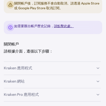
關閉帳戶後，訂閱服務不會自動取消。請透過 Apple Store
或 Google Play Store 取消訂閱。
如需要匯出帳戶歷史記錄，
請點擊此處。
關閉帳戶
請根據介面，遵循以下步驟：
Kraken 應用程式
Kraken 網站
點按左上角的
帳戶
，然後點按
帳戶詳情。
1
你會在帳戶詳情畫面底部看到
關閉帳戶
，請點按此選
2
Kraken Pro 應用程式
項。請查看畫面顯示的重要資訊。若同意，請點按
繼
點擊右上角的
帳戶
圖示，然後點擊
設定
。
1
續
。
向下滾動至底部，你會看到
關閉帳戶。
請查看畫面顯示
2