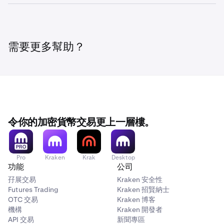
你可以詢問有關新幣上市的資訊。
重設我的密碼
在申請帳戶之前，請查看我們的
地理限制
，以確保你可
3
我們有一個專門的
學習中心
，你可以在那裡擴展你對加密貨
添加
主密鑰。
2
•
你可以在我們的支援文章中找到所有
在 Kraken 上可用
以存取我們的服務。
幣和交易的知識。請參閱下方連結，瞭解實用的入門工具：
的加密貨幣
。
閱讀我們的
密碼
和
用戶名
建議，以確保登入憑證安全無
3
如上述指示未能解決問題，請提交
登入疑難排解和帳戶安全
如於驗證過程仍遇到問題，請點擊畫面右下角的
虞。
幫助
按鈕，
•
造訪我們的學習頁面：
Bitcoin 和加密貨幣入門
，在投
請求，以便我們的安全團隊可進一步調查。
需要更多幫助？
•
直接與我們的支援專家聊天。
加密貨幣交易介紹
資之前進一步增加你對加密貨幣的知識。
為進一步保護帳戶，請遵循我們建議的指導方針來
保護
•
在我們的
交易詞彙表
中尋找常用的 Kraken 字詞清單
Kraken 帳戶和數碼生活
。如要了解更多有關 Kraken 如何
實施先進安全功能的資訊，請造訪：
加密貨幣安全
令你的加密貨幣交易更上一層樓。
Pro
Kraken
Krak
Desktop
功能
公司
孖展交易
Kraken 安全性
Futures Trading
Kraken 招賢納士
OTC 交易
Kraken 博客
機構
Kraken 開發者
API 交易
新聞專區