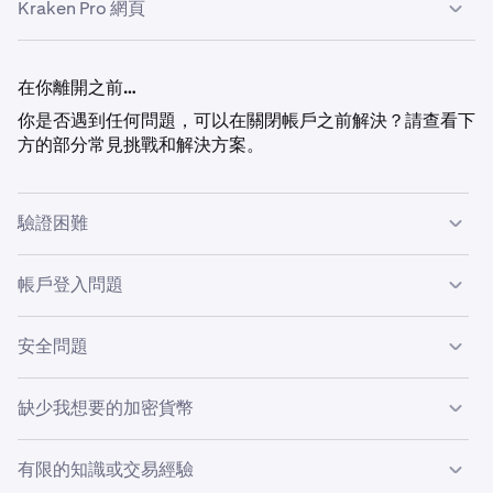
Kraken Pro 網頁
點按你決定關閉 Kraken 帳戶的原因。然後在準備好繼
的重要資訊。若同意，請點擊
繼續
。
3
點按右上角的
帳戶
，然後點按
帳戶詳情。
1
續時點按
繼續
。
點擊你決定關閉 Kraken 帳戶的原因。然後在準備好繼
你會在帳戶詳情畫面底部看到
關閉帳戶
，請點按此選
3
2
如你準備好關閉帳戶並登出所有設備，請點按
是，關閉
續時點擊
繼續
。
4
項。
點擊右上角的
帳戶圖示
，然後點擊設定。
1
在你離開之前…
我的帳戶
。
如你準備好關閉帳戶並登出所有設備，請點擊
是，關閉
點按你決定關閉 Kraken 帳戶的原因。然後在準備好繼
4
向下滾動至底部可看到
關閉帳戶。
請查看畫面顯示的重
3
2
你是否遇到任何問題，可以在關閉帳戶之前解決？請查看下
我的帳戶
。
續時點按
繼續
。
要資訊。若同意，請點擊
繼續
。
方的部分常見挑戰和解決方案。
如你準備好關閉帳戶並登出所有設備，請點按
是，關閉
點擊你決定關閉 Kraken 帳戶的原因。然後在準備好繼
4
3
我的帳戶
。
續時點擊
繼續
。
驗證困難
如你準備好關閉帳戶並登出所有設備，請點擊
是，關閉
4
我的帳戶
。
如於驗證過程遇到困難，請查看下方步驟。
帳戶登入問題
如於登入帳戶時遇到問題，可能是因為輸入了錯誤的密碼、
在
建立 Kraken
帳戶後，請按照我們的逐步指南以幫助
1
安全問題
用戶名或登入
2FA。
請按照這些步驟找回登入憑證：
你
驗證帳戶
。
如你擔心 Kraken 帳戶的安全性，你可以採取多項措施以確
如果你正在驗證帳戶，你需要提供額外文件，例如：
地
2
缺少我想要的加密貨幣
保帳戶安全。
找回用戶名
址證明文件
、
政府簽發的帶照片身份證
或
面部照片
（南
非和美國客戶）。確保上傳
正確文件
以幫助加快驗證過
有限的知識或交易經驗
•
如找不到所需貨幣，且你是
貨幣專案開發者或支持者
，
程。
添加
登入 2FA。
1