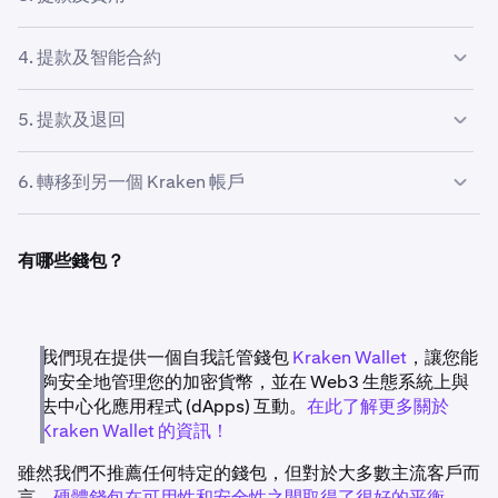
叉或 ICO 代幣
。
提款的交易費用由我們的系統自動設定，無法更改。雖然我
4. 提款及智能合約
們盡力包含一筆費用，以確保交易能在合理時間內確認，但
由於區塊鏈擁塞的不可預測性，我們無法保證這一點。
如果發送地址的所有權與交易相關，請勿嘗試從 Kraken 提
5. 提款及退回
取數位資產。
如果您從 Kraken 提取數位資產至第三方，而該第三方將提
例如，如果您存入首次代幣發行 (ICO) 地址，Kraken 的熱
6. 轉移到另一個 Kraken 帳戶
款退回至發送地址，則 Kraken 將無法追回這些資產。
錢包將是存款人，而不是您的個人 Kraken 存款地址。您將
無法收到這些 ICO 代幣。
您可以使用
Krak App
將現金或加密貨幣轉移到另一個
請採取相關措施，防止您的資金被發送到未列於您帳戶
Kraken 帳戶。
存款頁面上的地址。
有哪些錢包？
我們現在提供一個自我託管錢包
Kraken Wallet
，讓您能
夠安全地管理您的加密貨幣，並在 Web3 生態系統上與
去中心化應用程式 (dApps) 互動。
在此了解更多關於
Kraken Wallet 的資訊！
雖然我們不推薦任何特定的錢包，但對於大多數主流客戶而
言，
硬體錢包在可用性和安全性之間取得了很好的平衡
。