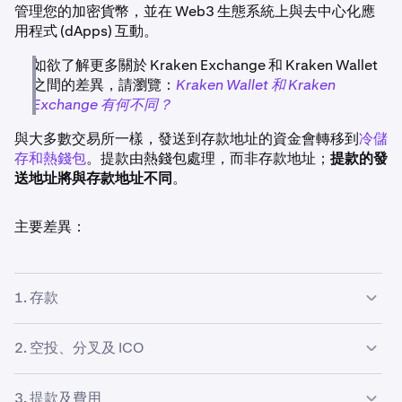
管理您的加密貨幣，並在 Web3 生態系統上與去中心化應
用程式 (dApps) 互動。
如欲了解更多關於 Kraken Exchange 和 Kraken Wallet
之間的差異，請瀏覽：
Kraken Wallet 和 Kraken
Exchange 有何不同？
與大多數交易所一樣，發送到存款地址的資金會轉移到
冷儲
存和熱錢包
。提款由熱錢包處理，而非存款地址；
提款的發
送地址將與存款地址不同
。
主要差異：
1. 存款
如果您將資金存入未列於您存款頁面上的 Kraken 地址，我
2. 空投、分叉及 ICO
們將無法退還該筆資金。您有責任確保您存款的地址已列於
您的存款頁面上，並且您正在向其發送正確的加密貨幣。
您將無法在您的 Kraken 帳戶中接收空投、潛在或提議的分
3. 提款及費用